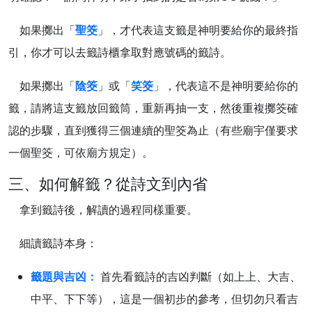
如果擲出「
聖筊
」，才代表這支籤是神明要給你的最終指
引，你才可以去籤詩櫃拿取對應號碼的籤詩。
如果擲出「
陰筊
」或「
笑筊
」，代表這不是神明要給你的
籤，請將這支籤放回籤筒，重新再抽一支，然後重複擲筊確
認的步驟，直到獲得三個連續的聖筊為止（有些廟宇僅要求
一個聖筊，可依廟方規定）。
三、如何解籤？從詩文到內省
拿到籤詩後，解讀的過程同樣重要。
細讀籤詩本身：
籤題與吉凶：
首先看籤詩的吉凶判斷（如上上、大吉、
中平、下下等），這是一個初步的參考，但切勿只看吉