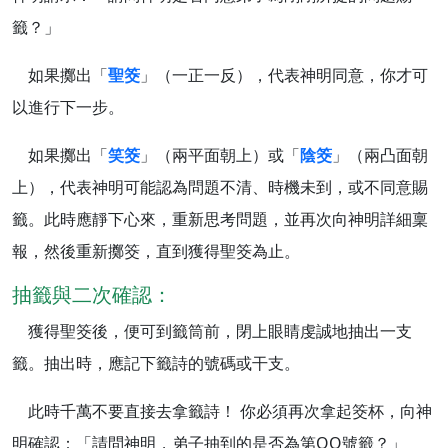
籤？」
如果擲出「
聖筊
」（一正一反），代表神明同意，你才可
以進行下一步。
如果擲出「
笑筊
」（兩平面朝上）或「
陰筊
」（兩凸面朝
上），代表神明可能認為問題不清、時機未到，或不同意賜
籤。此時應靜下心來，重新思考問題，並再次向神明詳細稟
報，然後重新擲筊，直到獲得聖筊為止。
抽籤與二次確認：
獲得聖筊後，便可到籤筒前，閉上眼睛虔誠地抽出一支
籤。抽出時，應記下籤詩的號碼或干支。
此時千萬不要直接去拿籤詩！ 你必須再次拿起筊杯，向神
明確認：「請問神明，弟子抽到的是否為第OO號籤？」