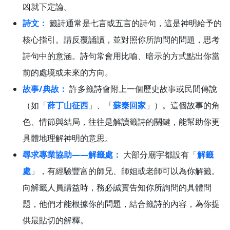
凶就下定論。
詩文：
籤詩通常是七言或五言的詩句，這是神明給予的
核心指引。請反覆誦讀，並對照你所詢問的問題，思考
詩句中的意涵。詩句常會用比喻、暗示的方式點出你當
前的處境或未來的方向。
故事/典故：
許多籤詩會附上一個歷史故事或民間傳說
（如「
薛丁山征西
」、「
蘇秦回家
」）。這個故事的角
色、情節與結局，往往是解讀籤詩的關鍵，能幫助你更
具體地理解神明的意思。
尋求專業協助——解籤處：
大部分廟宇都設有「
解籤
處
」，有經驗豐富的師兄、師姐或老師可以為你解籤。
向解籤人員請益時，務必誠實告知你所詢問的具體問
題，他們才能根據你的問題，結合籤詩的內容，為你提
供最貼切的解釋。