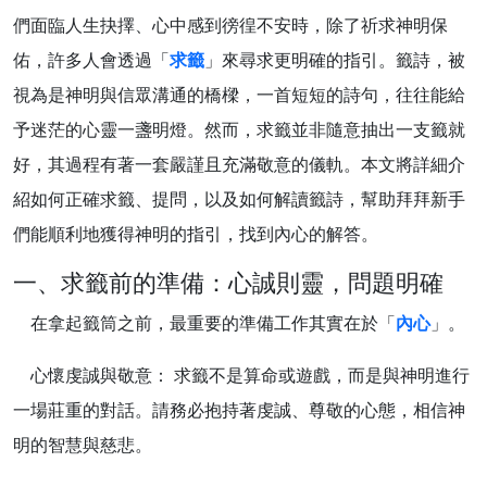
們面臨人生抉擇、心中感到徬徨不安時，除了祈求神明保
佑，許多人會透過「
求籤
」來尋求更明確的指引。籤詩，被
視為是神明與信眾溝通的橋樑，一首短短的詩句，往往能給
予迷茫的心靈一盞明燈。然而，求籤並非隨意抽出一支籤就
好，其過程有著一套嚴謹且充滿敬意的儀軌。本文將詳細介
紹如何正確求籤、提問，以及如何解讀籤詩，幫助拜拜新手
們能順利地獲得神明的指引，找到內心的解答。
一、求籤前的準備：心誠則靈，問題明確
在拿起籤筒之前，最重要的準備工作其實在於「
內心
」。
心懷虔誠與敬意： 求籤不是算命或遊戲，而是與神明進行
一場莊重的對話。請務必抱持著虔誠、尊敬的心態，相信神
明的智慧與慈悲。