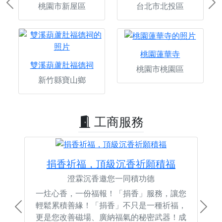
桃園市新屋區
台北市北投區
Previous
Ne
桃園蓮華寺
雙溪葫蘆肚福德祠
桃園市桃園區
新竹縣寶山鄉
工商服務
捐香祈福，頂級沉香祈願積福
澄霖沉香邀您一同積功德
一炷心香，一份福報！「捐香」服務，讓您
輕鬆累積善緣！「捐香」不只是一種祈福，
Previous
Next
更是您改善磁場、廣納福氣的秘密武器！成