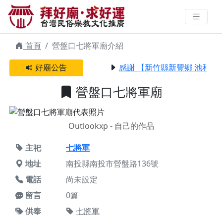
營盤口七將軍廟 | 拜好廟求好運 找
到與您有緣的信仰
首頁
營盤口七將軍廟介紹
好廟公告
感謝 【新竹縣新豐鄉 池和宮
營盤口七將軍廟
Outlookxp - 自己的作品
主祀
七將軍
地址
南投縣南投市營盤路136號
電話
尚未設定
留言
0篇
供奉
七將軍