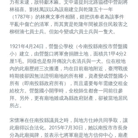
力有未逮，故特獻木匾。文中還提到北路協標中營副將
林福喜。劉枝萬誤以為該廟建立與乾隆五十一年
（1787年）的林爽文事件相關，錯把供奉者為該事件
平亂中傷亡的清軍，而其實是乾隆年間被原住民殺害之
柳樹湳七員士兵。但如今變成六員士兵與一隻犬。
1921年4月24日，營盤公學校（今南投縣南投市營盤國
小）建立，由營盤口將軍會捐贈土地，面積共1甲4分2
厘1毛。同樣也是祭拜傳說六名清兵與一犬。位在校地
內的此廟歷經三次搬遷，均在目前廟地附近，臺灣戰後
時期後卻因無法證明廟地的所有權，資產變成營盤國小
所有（即南投縣政府所有），而且還要每年需繳交租金
給校方。營盤國小開學時，全校師生都會一同前往參
拜。另外，更有廟地雖成為縣政府財產，卻被當地居民
所占。
宋懷琳在任南投縣議員之時，與地方仕紳共同爭取，讓
此廟得以合法化。2015年7月30日，她以南投市市長身
分為此廟揭牌，並表示七將軍廟是地方信仰中心，廟產