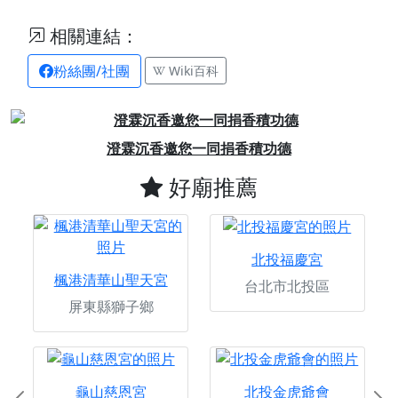
相關連結：
粉絲團/社團
Wiki百科
Previous
Next
澄霖沉香邀您一同捐香積功德
好廟推薦
北投福慶宮
楓港清華山聖天宮
台北市北投區
屏東縣獅子鄉
龜山慈恩宮
北投金虎爺會