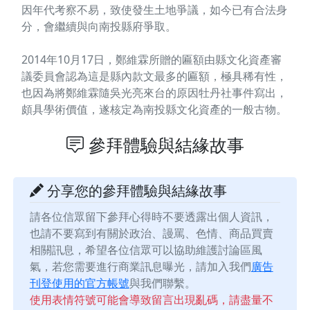
因年代考察不易，致使發生土地爭議，如今已有合法身
分，會繼續與向南投縣府爭取。
2014年10月17日，鄭維霖所贈的匾額由縣文化資產審
議委員會認為這是縣內款文最多的匾額，極具稀有性，
也因為將鄭維霖隨吳光亮來台的原因牡丹社事件寫出，
頗具學術價值，遂核定為南投縣文化資產的一般古物。
參拜體驗與結緣故事
分享您的參拜體驗與結緣故事
請各位信眾留下參拜心得時不要透露出個人資訊，
也請不要寫到有關於政治、謾罵、色情、商品買賣
相關訊息，希望各位信眾可以協助維護討論區風
氣，若您需要進行商業訊息曝光，請加入我們
廣告
刊登使用的官方帳號
與我們聯繫。
使用表情符號可能會導致留言出現亂碼，請盡量不