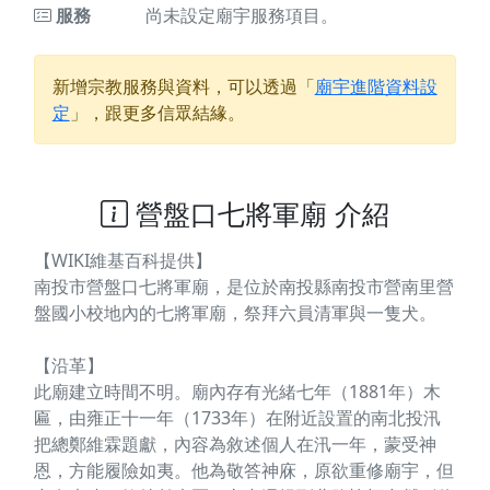
服務
尚未設定廟宇服務項目。
新增宗教服務與資料，可以透過「
廟宇進階資料設
定
」，跟更多信眾結緣。
營盤口七將軍廟 介紹
【WIKI維基百科提供】
南投市營盤口七將軍廟，是位於南投縣南投市營南里營
盤國小校地內的七將軍廟，祭拜六員清軍與一隻犬。
【沿革】
此廟建立時間不明。廟內存有光緒七年（1881年）木
匾，由雍正十一年（1733年）在附近設置的南北投汛
把總鄭維霖題獻，內容為敘述個人在汛一年，蒙受神
恩，方能履險如夷。他為敬答神庥，原欲重修廟宇，但