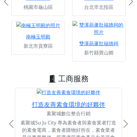
Previous
Ne
桃園市龜山區
台北市北投區
南極玉明殿
雙溪葫蘆肚福德祠
新北市貢寮區
新竹縣寶山鄉
工商服務
打造友善素食環境的好夥伴
素聚城數位整合行銷
素聚城Su Ju City 專為素食者與素食業者打造
Previous
Next
的素食電商，素食者購物好所在，素食業者