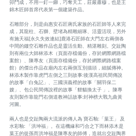
卯鬥成，不用一釘一鉚，巧奪天工，莊嚴肅穆，也是王
錦木匠師首席代表第一個建築作品。
石雕部分，則是由惠安石匠蔣氏家族的石匠師等人來完
成，其龍柱、石獅、壁堵為精雕細琢、活靈活現，另外
有施天福[永久失效連結]鹿港石匠師在大門左右兩側各
中間的鏤空石雕作品也是靈活生動、精湛雕刻。交趾陶
則有兩位大師林添木（頁面存檔備份，存於網際網路檔
案館）、陳專友（頁面存檔備份，存於網際網路檔案
館）的傑出作品在廟內左右兩側互別描頭，細膩傳神。
林添木製作靠虎門左側之三則故事:後漢高祖民間傳說
的故事「白兔記」、三國演義裡的故事「關羽保二
嫂」、包公民間傳說裡的故事「貍貓換太子 」。陳專
友則製作靠龍門右側道教神話故事:封神榜大戰九曲黃
河圖。
兩人也是交趾陶兩大流派的傳人為 寶石釉:「葉王」 及
水彩釉: 「洪坤福」。在這機緣和巧合之下而林添木是
葉王的徙孫而洪坤福是陳專友的師傅，造就出交趾陶界