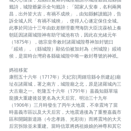
籤詩，城隍爺蒙示全句籤詩：「閤家人安泰，名利兩興
昌，出外皆大吉，有禍不成殃」，由知縣解讀籤詩，告
訴全城人民「有禍不城殃」，使得人心遂定保住全城。
此事於同治十三年由欽差辦理臺灣海防大臣沈葆楨上奏
朝廷因諸羅城隍神有助守城池有功，因此在光緒元年
（1875年），德宗皇帝敕封諸羅城隍尊神加封號曰
「綏靖」，（縣城隍）顯佑伯被加封為（州城隍）綏靖
侯，是當時台灣府各縣級城隍中唯一敕封尊號的神祇。
媽祖移駕
康熙五十六年（1717年）天妃宮(周鍾瑄縣令所建起)廟
址在諸羅城，署之南方，城隍廟之北，原是諸羅城內三
大古廟之一。乾隆五十六年（1791年）嘉義知縣單瑞
龍擴大重建後並更名為大天后宮。明治三十九年
（1906年）三月時發生了丙午大地震，不幸震垮了當
時嘉義市區以及大天后宮，大地震過後為了重整嘉義市
區和開闢新道路（今忠孝路、光彩街）而將震垮的大天
后宮拆除並未重建。當時信眾將媽祖娘娘的神尊和其它