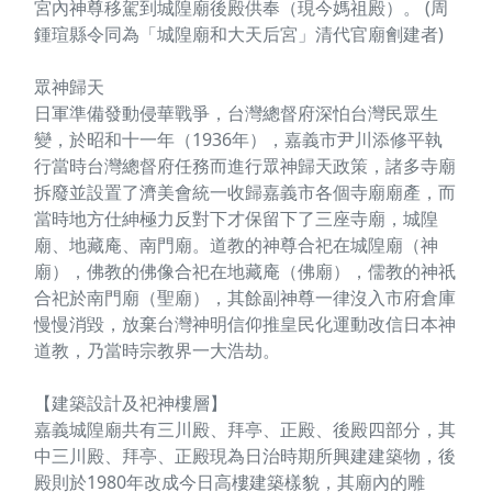
宮內神尊移駕到城隍廟後殿供奉（現今媽祖殿）。 (周
鍾瑄縣令同為「城隍廟和大天后宮」清代官廟劊建者)
眾神歸天
日軍準備發動侵華戰爭，台灣總督府深怕台灣民眾生
變，於昭和十一年（1936年），嘉義市尹川添修平執
行當時台灣總督府任務而進行眾神歸天政策，諸多寺廟
拆廢並設置了濟美會統一收歸嘉義市各個寺廟廟產，而
當時地方仕紳極力反對下才保留下了三座寺廟，城隍
廟、地藏庵、南門廟。道教的神尊合祀在城隍廟（神
廟），佛教的佛像合祀在地藏庵（佛廟），儒教的神祇
合祀於南門廟（聖廟），其餘副神尊一律沒入市府倉庫
慢慢消毀，放棄台灣神明信仰推皇民化運動改信日本神
道教，乃當時宗教界一大浩劫。
【建築設計及祀神樓層】
嘉義城隍廟共有三川殿、拜亭、正殿、後殿四部分，其
中三川殿、拜亭、正殿現為日治時期所興建建築物，後
殿則於1980年改成今日高樓建築樣貌，其廟內的雕