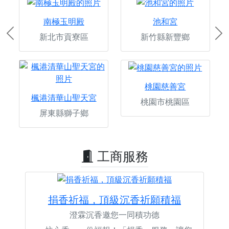
南極玉明殿
池和宮
新北市貢寮區
新竹縣新豐鄉
Previous
Ne
桃園慈善宮
楓港清華山聖天宮
桃園市桃園區
屏東縣獅子鄉
工商服務
捐香祈福，頂級沉香祈願積福
澄霖沉香邀您一同積功德