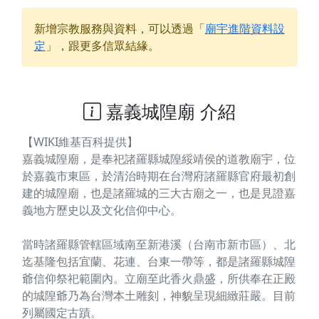
新增宗教服務與資料，可以透過「
廟宇進階資料設
定
」，跟更多信眾結緣。
嘉義城隍廟 介紹
【WIKI維基百科提供】
嘉義城隍廟，是奉祀諸羅縣城隍綏靖侯的道教廟宇，位
於嘉義市東區，於清治時期在台灣府諸羅縣官府最初創
建的城隍廟，也是諸羅城的三大古廟之一，也是見證嘉
義地方歷史以及文化信仰中心。
當時諸羅縣管轄區域南至新港溪（台南市新市區）、北
迄基隆包括宜蘭、花連、台東一帶等，都是諸羅縣城隍
爺信仰祭祀範圍內。立廟至此香火鼎盛，所供奉在正殿
的城隍爺乃為台灣本土雕刻，神貌呈現細緻莊嚴。目前
列屬國定古蹟。