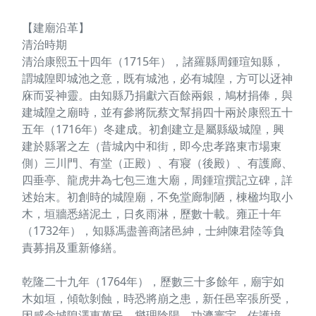
【建廟沿革】
清治時期
清治康熙五十四年（1715年），諸羅縣周鍾瑄知縣，
謂城隍即城池之意，既有城池，必有城隍，方可以迓神
庥而妥神靈。由知縣乃捐獻六百餘兩銀，鳩材捐俸，與
建城隍之廟時，並有參將阮蔡文幫捐四十兩於康熙五十
五年（1716年）冬建成。初創建立是屬縣級城隍，興
建於縣署之左（昔城內中和街，即今忠孝路東市場東
側）三川門、有堂（正殿）、有寢（後殿）、有護廊、
四垂亭、龍虎井為七包三進大廟，周鍾瑄撰記立碑，詳
述始末。初創時的城隍廟，不免堂廊制陋，棟楹均取小
木，垣牆悉繕泥土，日炙雨淋，歷數十載。雍正十年
（1732年），知縣馮盡善商諸邑紳，士紳陳君陸等負
責募捐及重新修繕。
乾隆二十九年（1764年），歷數三十多餘年，廟宇如
木如垣，傾欹剝蝕，時恐將崩之患，新任邑宰張所受，
因感念城隍澤惠萬民，燮理陰陽，功濟寰宇，佑護境