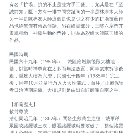
有名「拚場」拚的不止是雙方手工藝。，尤其是在「至
誠前知」匾下方有一排中間交趾陶的一半是林添木大師
另一半是陳專友大師這個是也是少之有少的拚場技藝作
品也絕無僅有傳為佳話。另在繪畫部分，三關六扇門其
畫風精緻、神韻生動的門神，則為為彩繪大師陳玉峰的
作品。
民國時期
民國六十九年（1980年），城隍廟增購後殿大樓地
基，以當時神尊實在太多而無法放置，同年歲末拆除後
殿，重建大樓為六層，民國七十四年（1985年）完工
後，同年10月並舉行乃入火大座儀式，而拜／正殿保留
者日治時期廟貌。大樓規劃是由出自匠師謝自南之手。
【相關歷史】
敕封尊號
清朝同治元年（1862年）間發生戴萬生之役，戴軍舉
眾圍攻諸羅城三次，眼看諸羅城就要攻破了，整個諸羅
城人心惶惶，知縣白鸞卿到城隍廟請示城隍爺由知縣抽