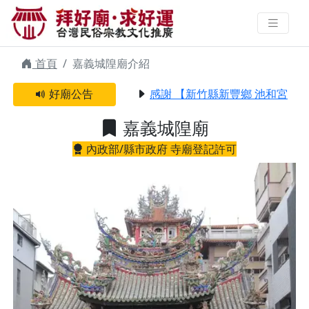
嘉義城隍廟 | 拜好廟求好運 找到與
您有緣的信仰
首頁
嘉義城隍廟介紹
好廟公告
感謝 【新竹縣新豐鄉 池和宮】 
嘉義城隍廟
內政部/縣市政府 寺廟登記許可