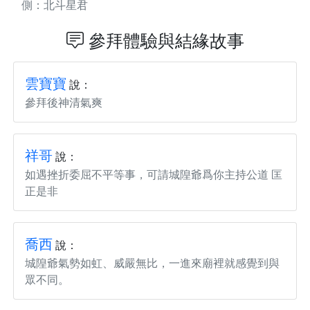
側：北斗星君
參拜體驗與結緣故事
雲寶寶
說：
參拜後神清氣爽
祥哥
說：
如遇挫折委屈不平等事，可請城隍爺爲你主持公道 匡
正是非
喬西
說：
城隍爺氣勢如虹、威嚴無比，一進來廟裡就感覺到與
眾不同。