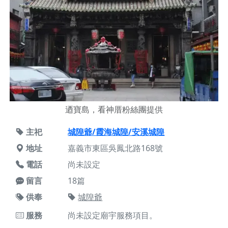
迺寶島，看神厝粉絲團提供
主祀
城隍爺/霞海城隍/安溪城隍
地址
嘉義市東區吳鳳北路168號
電話
尚未設定
留言
18篇
供奉
城隍爺
服務
尚未設定廟宇服務項目。