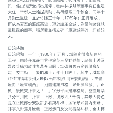
民，係由張所受捐出廉俸，邑紳林振魁等董事負任重建
大任，幸都人士輸誠樂助，共得銀兩二千餘金。同年十
月動土重建，並於乾隆三十年（1765年）正月落成，
而成為宮室的莊嚴高聳，冠於諸羅全城，為當時諸羅城
最壯觀的廟宇。張所受並撰立碑「重建城隍碑」詳述始
末。
日治時期
日治昭和十一年（1936年）五月，城隍廟徹底新建的
工程，由時任嘉義市尹伊籐英三發動勸募，諸位士紳及
眾多善德捐款達九萬多日圓，準備將舊有廟貌徹底新
建，翌年動工，於昭和十五年十月竣工。其中，城隍廟
聘請到福建泉州大匠師王錦木[註 4]來規劃設計，主體
座向「座東朝西」，廟體建築風格「泉州溪底派」。正
殿、後殿夾拜亭之「工」字形平面建築格局。整體建築
共分三川殿、拜亭、正殿、後殿四大部份，其最大特色
是在正殿部份安設許多看架斗栱，屋頂形式皆為重簷，
拜亭八卦藻井匠藝，正殿步口及次間看架斗栱，全由榫