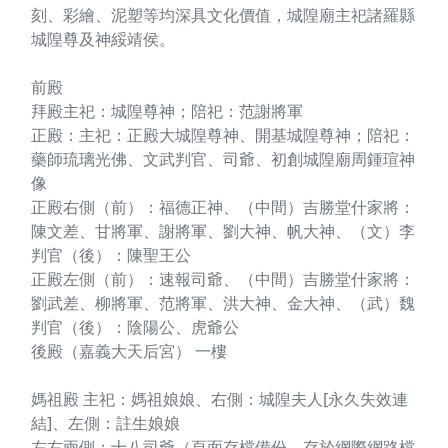
刻、彩繪、泥塑等均深具文化價值，城隍廟主祀諸羅縣
城隍尊及神綏靖侯。
前殿
拜殿主祀：城隍尊神；陪祀：范謝將軍
正殿：主祀：正殿大城隍尊神、開基城隍尊神；陪祀：
藥師琉璃光佛、文武判官、司爺、初創城隍廟周鍾瑄神
像
正殿右側（前）：福德正神、（中間）吉勝堂什家將：
陳文差、甘將軍、謝將軍、劉大神、帆大神、（文）李
判官（後）：陳聖王公
正殿左側（前）：速報司爺、（中間）吉勝堂什家將：
劉武差、柳將軍、范將軍、洪大神、金大神、（武）魏
判官（後）：陰陽公、虎爺公
後殿（嘉義大天后宮） 一樓
媽祖殿 主祀：媽祖娘娘、右側：城隍夫人[永久失效連
結]、左側：註生娘娘
左右兩側：十八司爺（頁面存檔備份，存於網際網路檔