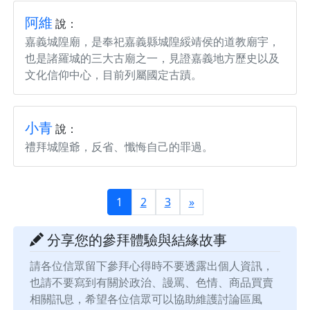
阿維
說：
嘉義城隍廟，是奉祀嘉義縣城隍綏靖侯的道教廟宇，
也是諸羅城的三大古廟之一，見證嘉義地方歷史以及
文化信仰中心，目前列屬國定古蹟。
小青
說：
禮拜城隍爺，反省、懺悔自己的罪過。
1
2
3
»
分享您的參拜體驗與結緣故事
請各位信眾留下參拜心得時不要透露出個人資訊，
也請不要寫到有關於政治、謾罵、色情、商品買賣
相關訊息，希望各位信眾可以協助維護討論區風