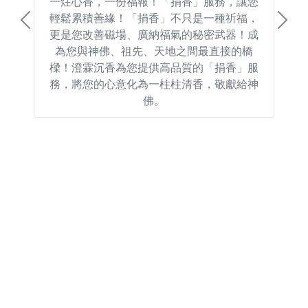
一炷心香，一份福報！「捐香」服務，讓您
輕鬆累積善緣！「捐香」不只是一種祈福，
Previous
Next
更是您改善磁場、廣納福氣的秘密武器！成
為您與神佛、祖先、天地之間最直接的橋
樑！澄霖沉香為您提供高品質的「捐香」服
務，將您的心意化為一柱柱清香，敬獻給神
佛。