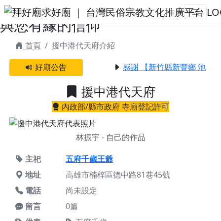
援中港代天府 | 拜好廟求好運 找到
與您有緣的信仰
首頁
援中港代天府介紹
好廟公告
感謝 【新竹縣新豐鄉 池和
援中港代天府
內政部/縣市政府 寺廟登記許可
林振宇 - 自己的作品
主祀
五府千歲王爺
地址
高雄市楠梓區德中路81巷45號
電話
尚未設定
留言
0篇