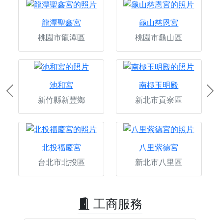
龍潭聖鑫宮
龜山慈恩宮
桃園市龍潭區
桃園市龜山區
池和宮
南極玉明殿
Previous
Ne
新竹縣新豐鄉
新北市貢寮區
北投福慶宮
八里紫德宮
台北市北投區
新北市八里區
工商服務