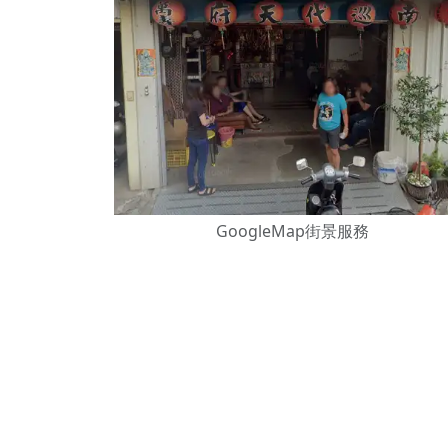
下善緣。
【桃園慈善宮(天公
是「超級加倍」！
【台北北投 福慶宮
【桃園龜山 慈恩宮
【桃園龜山 慈恩宮
【新北八里 紫德宮
GoogleMap街景服務
【台北北投金虎爺會
【新北八里 紫德宮
【桃園新屋 深圳玄
【桃園新屋 深圳玄
【桃園慈善宮(天公
歡迎友廟長官、小編
歡迎信眾分享您前往