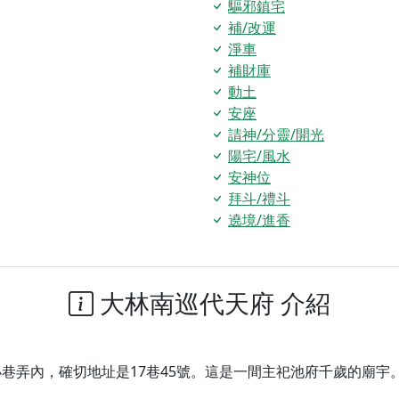
驅邪鎮宅
補/改運
淨車
補財庫
動土
安座
請神/分靈/開光
陽宅/風水
安神位
拜斗/禮斗
遶境/進香
大林南巡代天府 介紹
巷弄內，確切地址是17巷45號。這是一間主祀池府千歲的廟宇