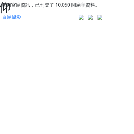
信仰
站查詢宮廟資訊，已刊登了
10,050
間廟宇資料。
百廟攝影
更是一趟充滿神明加持、帶你走透透的「神級文化
人累積福德、祈求平安好運
信大德，一同回到母娘慈悲座前，祈福納祥、慎
份對祖先的感恩、對親人的思念，也是為家人祈
邀十方善信大德共同參與。
先親眷祈求安息，也為自身與家人累積福德、種