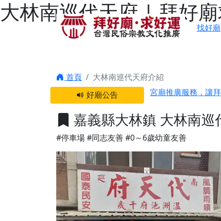
大林南巡代天府 | 拜好
找好廟
感謝 【新竹縣新豐
首頁
大林南巡代天府介紹
宮廟推廣服務，讓拜
好廟公告
【台北 北投金虎爺
之旅」！
嘉義縣大林鎮 大林南巡
【台北北投 唭哩岸
#停車場
#同志友善
#0～6歲幼童友善
【屏東縣獅子鄉 楓
終追遠、廣植福田
【桃園市 桃園蓮華
願平安順遂的慈悲心
【桃園龜山 慈恩宮
【新北貢寮 南極玉