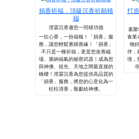
捐香祈福，頂級沉香祈願積
打
福
澄霖沉香邀您一同積功德
素聚城
一炷心香，一份福報！「捐香」服
食業
務，讓您輕鬆累積善緣！「捐香」
物
不只是一種祈福，更是您改善磁
伴，
場、廣納福氣的秘密武器！成為您
境，
與神佛、祖先、天地之間最直接的
橋樑！澄霖沉香為您提供高品質的
「捐香」服務，將您的心意化為一
柱柱清香，敬獻給神佛。