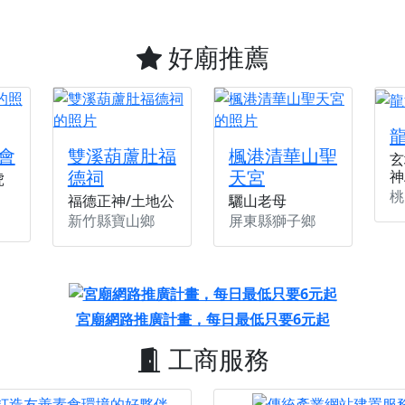
好廟推薦
會
雙溪葫蘆肚福
楓港清華山聖
玄
德祠
天宮
神
虎
桃
福德正神/土地公
驪山老母
新竹縣寶山鄉
屏東縣獅子鄉
宮廟網路推廣計畫，每日最低只要6元起
工商服務