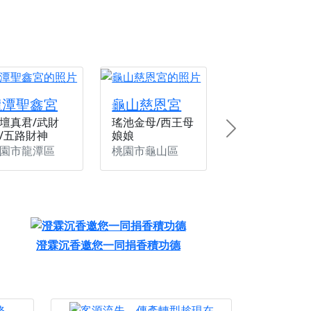
龍潭聖鑫宮
龜山慈恩宮
壇真君/武財
瑤池金母/西王母
/五路財神
娘娘
Next
園市龍潭區
桃園市龜山區
澄霖沉香邀您一同捐香積功德