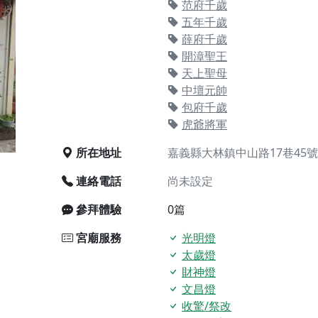
范府千歲
五年千歲
廟)】中元普渡交給專業的來，省時省力又積福！「玉皇大帝 大
薛府千歲
開漳聖王
天上聖母
】慶讚中元普渡法會，誠摯邀請十方善信大德，一同回到北投土
中壇元帥
】瑤池金母聖誕祝壽盛典，邀請十方善信大德蒞臨參香祝壽，同
包府千歲
】丙午年慶讚中元普渡法會，正是讓我們用善念與功德，迴向冥
虎爺將軍
】丙午年中元普渡讚普超薦法會，普施眾生・慎終追遠・廣植福
所在地址
嘉義縣大林鎮中山路17巷45號
】父親節陪爸爸一起闖關趣，邀請大小朋友一起留下珍貴的家庭
連絡電話
尚未設定
】父親節奉茶感恩活動，一杯茶，一份心意；一句感謝，一生難
參拜體驗
0篇
天宮】農曆七月擴大犒軍科儀，吉祥月不只有普渡祈福，也有一
天宮】七娘媽聖誕祝壽慶典，誠摯邀請十方善信大德攜家帶眷前
宮廟服務
光明燈
太歲燈
廟)】虎爺元帥 開光大典，祈求虎爺神威護持，庇佑闔家平安、
財神燈
加入我們LINE官方帳號，讓我們協助您的廟宇推廣。
文昌燈
廟宇的參拜體驗，推廣您的信仰
收驚/祭改