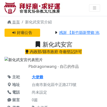
新化武安宮 | 拜好廟求好運 找到與
您有緣的信仰
首頁
新化武安宮介紹
好廟公告
感謝 【新竹縣新豐鄉 池和宮
新化武安宮
內政部/縣市政府 寺廟登記許可
Pbdragonwang - 自己的作品
主祀
大使爺
地址
台南市新化區中正路273號
電話
尚未設定
留言
0篇