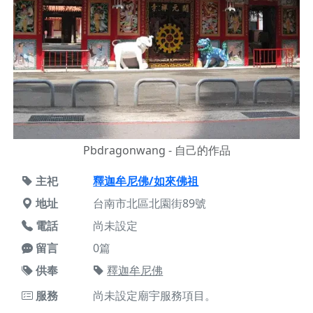
Pbdragonwang - 自己的作品
主祀
釋迦牟尼佛/如來佛祖
地址
台南市北區北園街89號
電話
尚未設定
留言
0篇
供奉
釋迦牟尼佛
服務
尚未設定廟宇服務項目。