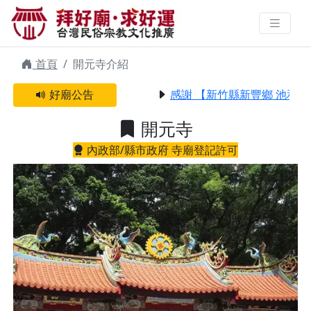
開元寺 | 拜好廟求好運 找到與您有
緣的信仰
首頁
開元寺介紹
好廟公告
感謝 【新竹縣新豐鄉 池和宮
開元寺
內政部/縣市政府 寺廟登記許可