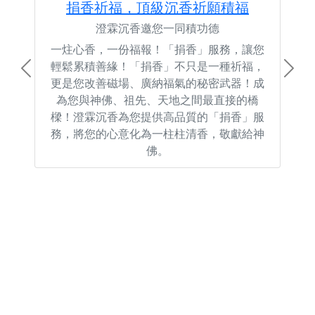
捐香祈福，頂級沉香祈願積福
澄霖沉香邀您一同積功德
一炷心香，一份福報！「捐香」服務，讓您
輕鬆累積善緣！「捐香」不只是一種祈福，
Previous
Next
更是您改善磁場、廣納福氣的秘密武器！成
為您與神佛、祖先、天地之間最直接的橋
樑！澄霖沉香為您提供高品質的「捐香」服
務，將您的心意化為一柱柱清香，敬獻給神
佛。