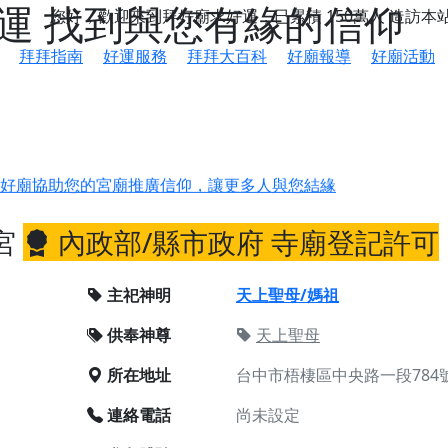
好運 找到與您有緣的信仰
您好，歡迎來到拜好廟求好運，已累積
150萬人
造訪本
拜拜指南
好運服務
拜拜大百科
好廟報導
好廟活動
鄉 池和宮】 贊助支持我們推廣台灣民俗宗教文化
好廟協助您的宮廟推廣信仰，讓更多人與您結緣
會】丙午年最Chill的神級會香之旅，這不只是一場宗教盛事，
宮
內政部/縣市政府 寺廟登記許可
慈生宮】慶讚中元普渡法會，誠摯邀請您一同參與，為自己與家
主祀神明
天上聖母/媽祖
港清華山聖天宮】驪山母娘聖誕暨中元普渡大法會，誠邀十方善
供奉神尊
天上聖母
寺】盂蘭盆中元報恩法會，這場法會不只是超薦與普渡，更是一
所在地址
台中市梧棲區中央路一段784
意。
】丙午年梁皇寶懺法會，一念虔誠禮寶懺，一分懺悔植福田，誠
連絡電話
尚未設定
明殿】中元普渡大法會，誠摯歡迎十方善信大德隨喜贊普，為祖