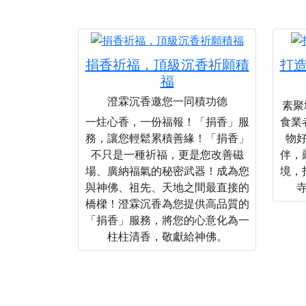
捐香祈福，頂級沉香祈願積
打
福
澄霖沉香邀您一同積功德
素聚城
一炷心香，一份福報！「捐香」服
食業
務，讓您輕鬆累積善緣！「捐香」
物
不只是一種祈福，更是您改善磁
伴，
場、廣納福氣的秘密武器！成為您
境，
與神佛、祖先、天地之間最直接的
橋樑！澄霖沉香為您提供高品質的
「捐香」服務，將您的心意化為一
柱柱清香，敬獻給神佛。