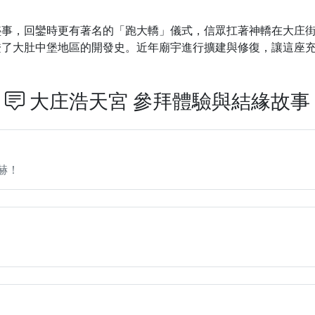
盛事，回鑾時更有著名的「跑大轎」儀式，信眾扛著神轎在大庄
證了大肚中堡地區的開發史。近年廟宇進行擴建與修復，讓這座
大庄浩天宮 參拜體驗與結緣故事
赫！