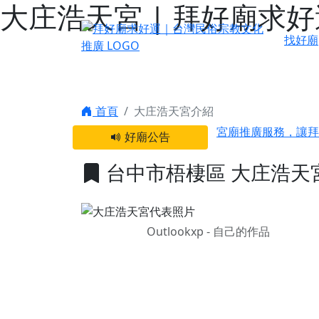
大庄浩天宮 | 拜好廟求
找好廟
感謝 【新竹縣新豐
首頁
大庄浩天宮介紹
宮廟推廣服務，讓拜
好廟公告
【台北 北投金虎爺
之旅」！
台中市梧棲區 大庄浩天
【台北北投 唭哩岸
【屏東縣獅子鄉 楓
終追遠、廣植福田
Outlookxp - 自己的作品
【桃園市 桃園蓮華
願平安順遂的慈悲心
【桃園龜山 慈恩宮
【新北貢寮 南極玉