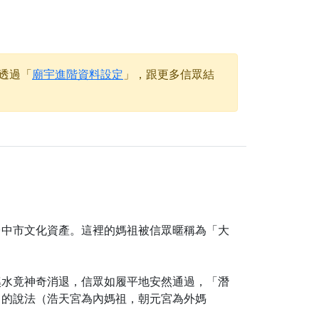
天尊」 親自坐鎮主法！幫你累積的功德福報自然
透過「
廟宇進階資料設定
」，跟更多信眾結
地公埔，祈願闔家平安、地方祥和、福運綿長。
沐母娘慈光，共祈平安吉祥
陽兩利、闔家平安的殊勝因緣。
田
回憶
忘。
份感謝守護的虔誠心意
台中市文化資產。這裡的媽祖被信眾暱稱為「大
來參香，共同向七娘媽祝壽祈福
財運亨通、事業順遂、百邪退散。
溪水竟神奇消退，信眾如履平地安然通過，「潛
」的說法（浩天宮為內媽祖，朝元宮為外媽