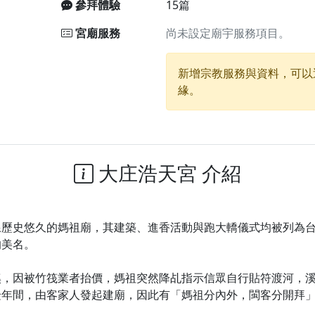
參拜體驗
15篇
宮廟服務
尚未設定廟宇服務項目。
廟)】中元普渡交給專業的來，省時省力又積福！「玉皇大帝 大
新增宗教服務與資料，可以
】慶讚中元普渡法會，誠摯邀請十方善信大德，一同回到北投土
緣。
】瑤池金母聖誕祝壽盛典，邀請十方善信大德蒞臨參香祝壽，同
】丙午年慶讚中元普渡法會，正是讓我們用善念與功德，迴向冥
】丙午年中元普渡讚普超薦法會，普施眾生・慎終追遠・廣植福
】父親節陪爸爸一起闖關趣，邀請大小朋友一起留下珍貴的家庭
大庄浩天宮 介紹
】父親節奉茶感恩活動，一杯茶，一份心意；一句感謝，一生難
天宮】農曆七月擴大犒軍科儀，吉祥月不只有普渡祈福，也有一
線歷史悠久的媽祖廟，其建築、進香活動與跑大轎儀式均被列為
天宮】七娘媽聖誕祝壽慶典，誠摯邀請十方善信大德攜家帶眷前
的美名。
廟)】虎爺元帥 開光大典，祈求虎爺神威護持，庇佑闔家平安、
加入我們LINE官方帳號，讓我們協助您的廟宇推廣。
溪，因被竹筏業者抬價，媽祖突然降乩指示信眾自行貼符渡河，
隆年間，由客家人發起建廟，因此有「媽祖分內外，閩客分開拜
廟宇的參拜體驗，推廣您的信仰