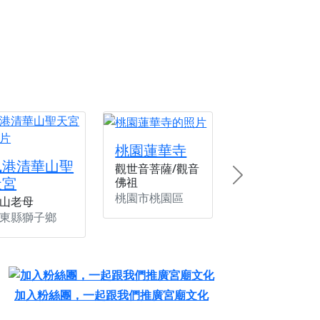
桃園蓮華寺
楓港清華山聖
觀世音菩薩/觀音
天宮
佛祖
Next
桃園市桃園區
山老母
東縣獅子鄉
加入粉絲團，一起跟我們推廣宮廟文化