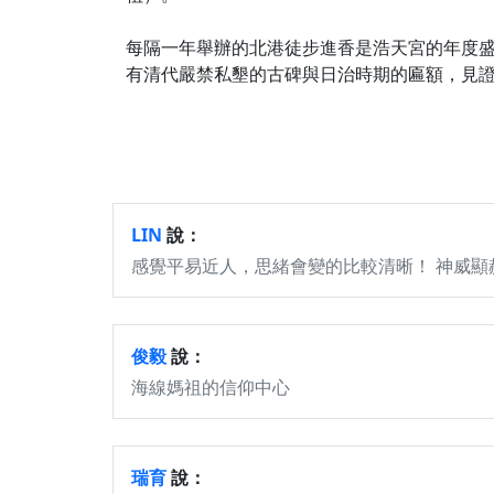
每隔一年舉辦的北港徒步進香是浩天宮的年度
有清代嚴禁私墾的古碑與日治時期的匾額，見
LIN
說：
感覺平易近人，思緒會變的比較清晰！ 神威顯
俊毅
說：
海線媽祖的信仰中心
瑞育
說：