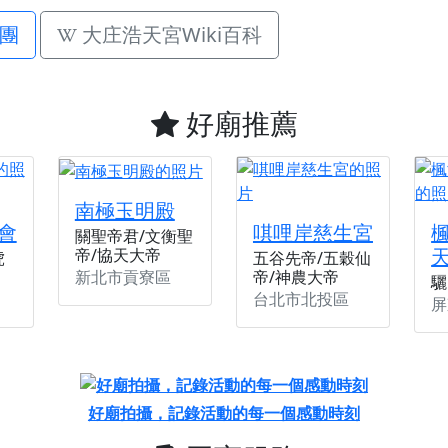
團
大庄浩天宮Wiki百科
好廟推薦
南極玉明殿
會
唭哩岸慈生宮
關聖帝君/文衡聖
帝/協天大帝
虎
五谷先帝/五穀仙
新北市貢寮區
帝/神農大帝
驪
台北市北投區
屏
好廟拍攝，記錄活動的每一個感動時刻