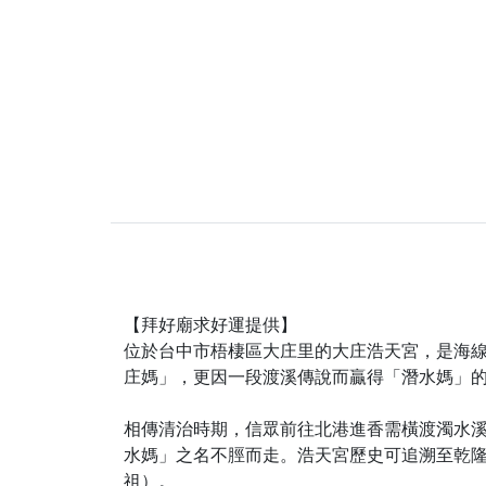
下善緣。
【桃園慈善宮(天公
是「超級加倍」！
【台北北投 福慶宮
【桃園龜山 慈恩宮
【桃園龜山 慈恩宮
【新北八里 紫德宮
【台北北投金虎爺會
【新北八里 紫德宮
【桃園新屋 深圳玄
【拜好廟求好運提供】
位於台中市梧棲區大庄里的大庄浩天宮，是海
【桃園新屋 深圳玄
庄媽」，更因一段渡溪傳說而贏得「潛水媽」
【桃園慈善宮(天公
歡迎友廟長官、小編
相傳清治時期，信眾前往北港進香需橫渡濁水
水媽」之名不脛而走。浩天宮歷史可追溯至乾
歡迎信眾分享您前往
祖）。