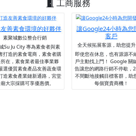
工商服務
造友善素食環境的好夥伴
讓Google24小時為
客戶
素聚城數位整合行銷
全天候拓展客源，助您提升
Su Ju City 專為素食者與素
者打造的素食電商，素食者購
即使您在休息，也有源源不
好所在，素食業者最佳事業夥
戶主動找上門！ Google 
嚴選優質素食產品友善蔬食環
告讓您的網路行銷不停歇，2
打造素食產業鏈新通路，宮堂
不間斷地接觸目標客群，助
寺廟大宗採購可享優惠價。
每個寶貴商機！