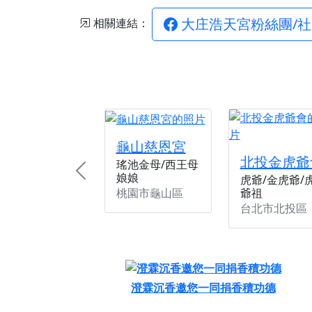
大庄浩天宮粉絲團/社
相關連結：
龜山慈恩宮
北投金虎爺
瑤池金母/西王母
娘娘
Previous
虎爺/金虎爺/
桃園市龜山區
爺祖
台北市北投區
澄霖沉香邀您一同捐香積功德