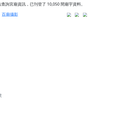
站查詢宮廟資訊，已刊登了
10,050
間廟宇資料。
百廟攝影
更是一趟充滿神明加持、帶你走透透的「神級文化
人累積福德、祈求平安好運
信大德，一同回到母娘慈悲座前，祈福納祥、慎
份對祖先的感恩、對親人的思念，也是為家人祈
號
邀十方善信大德共同參與。
先親眷祈求安息，也為自身與家人累積福德、種