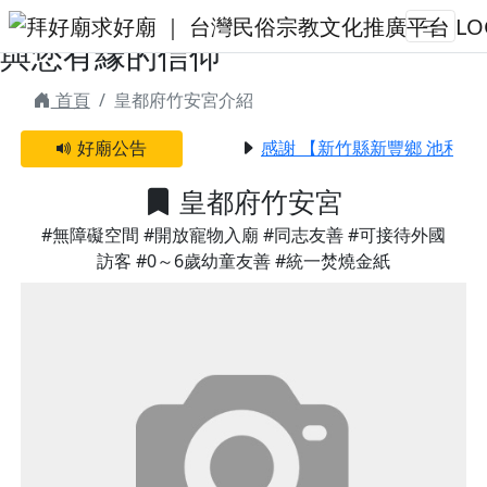
皇都府竹安宮 | 拜好廟求好運 找到
與您有緣的信仰
首頁
皇都府竹安宮介紹
好廟公告
感謝 【新竹縣新豐鄉 池和宮
皇都府竹安宮
#無障礙空間
#開放寵物入廟
#同志友善
#可接待外國
訪客
#0～6歲幼童友善
#統一焚燒金紙