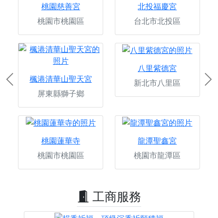
桃園慈善宮
北投福慶宮
桃園市桃園區
台北市北投區
八里紫德宮
楓港清華山聖天宮
新北市八里區
Previous
Ne
屏東縣獅子鄉
桃園蓮華寺
龍潭聖鑫宮
桃園市桃園區
桃園市龍潭區
工商服務