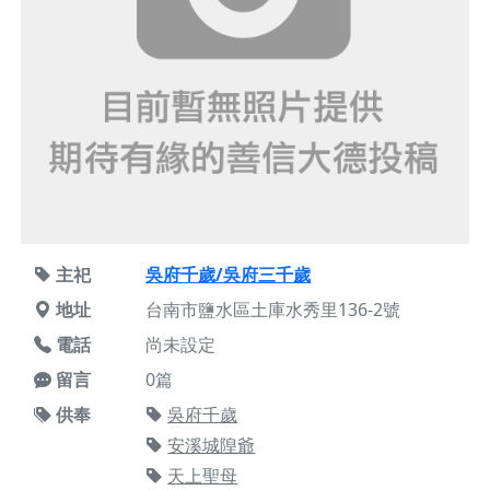
主祀
吳府千歲/吳府三千歲
地址
台南市鹽水區土庫水秀里136-2號
電話
尚未設定
留言
0篇
供奉
吳府千歲
安溪城隍爺
天上聖母