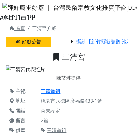
三清宮 | 拜好廟求好運 找到與您有
緣的信仰
首頁
三清宮介紹
好廟公告
感謝 【新竹縣新豐鄉 池和宮
三清宮
陳艾琳提供
主祀
三清道祖
地址
桃園市八德區廣福路438-1號
電話
尚未設定
留言
2篇
供奉
三清道祖