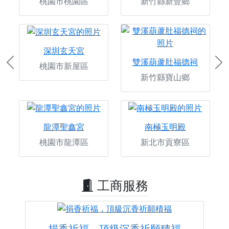
桃園市桃園區
新竹縣新豐鄉
深圳玄天宮
雙溪葫蘆肚福德祠
桃園市新屋區
Previous
Ne
新竹縣寶山鄉
龍潭聖鑫宮
南極玉明殿
桃園市龍潭區
新北市貢寮區
工商服務
捐香祈福，頂級沉香祈願積福