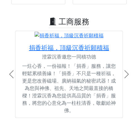
工商服務
捐香祈福，頂級沉香祈願積福
澄霖沉香邀您一同積功德
一炷心香，一份福報！「捐香」服務，讓您
輕鬆累積善緣！「捐香」不只是一種祈福，
Previous
Next
更是您改善磁場、廣納福氣的秘密武器！成
為您與神佛、祖先、天地之間最直接的橋
樑！澄霖沉香為您提供高品質的「捐香」服
務，將您的心意化為一柱柱清香，敬獻給神
佛。