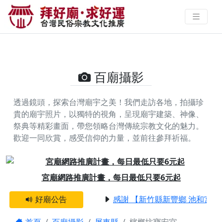
檳榔坑寶安宮的攝影照片 | 拜好廟
求好運 找到與您有緣的信仰
百廟攝影
透過鏡頭，探索台灣廟宇之美！我們走訪各地，拍攝珍
貴的廟宇照片，以獨特的視角，呈現廟宇建築、神像、
祭典等精彩畫面，帶您領略台灣傳統宗教文化的魅力。
歡迎一同欣賞，感受信仰的力量，並前往參拜祈福。
Previous
Next
宮廟網路推廣計畫，每日最低只要6元起
好廟公告
感謝 【新竹縣新豐鄉 池和宮】