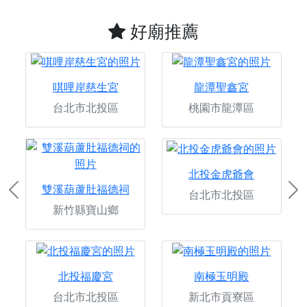
好廟推薦
唭哩岸慈生宮
龍潭聖鑫宮
台北市北投區
桃園市龍潭區
北投金虎爺會
雙溪葫蘆肚福德祠
台北市北投區
Previous
Ne
新竹縣寶山鄉
北投福慶宮
南極玉明殿
台北市北投區
新北市貢寮區