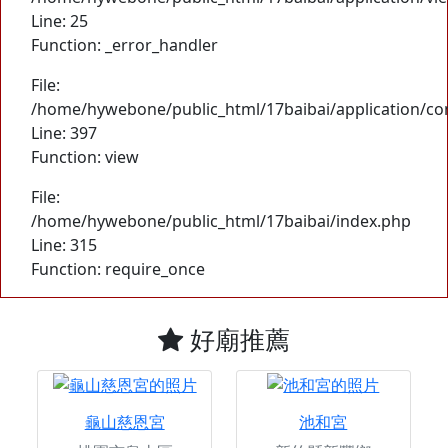
Line: 25
Function: _error_handler
File:
/home/hywebone/public_html/17baibai/application/con
Line: 397
Function: view
File:
/home/hywebone/public_html/17baibai/index.php
Line: 315
Function: require_once
好廟推薦
龜山慈恩宮
池和宮