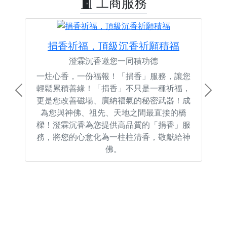
工商服務
捐香祈福，頂級沉香祈願積福
澄霖沉香邀您一同積功德
一炷心香，一份福報！「捐香」服務，讓您
輕鬆累積善緣！「捐香」不只是一種祈福，
Previous
Next
更是您改善磁場、廣納福氣的秘密武器！成
為您與神佛、祖先、天地之間最直接的橋
樑！澄霖沉香為您提供高品質的「捐香」服
務，將您的心意化為一柱柱清香，敬獻給神
佛。