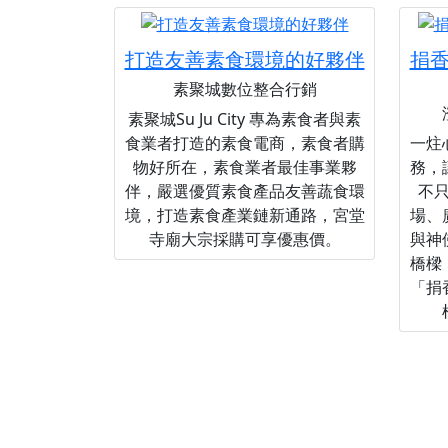
打造友善素食環境的好夥伴
捐
素聚城數位整合行銷
素聚城Su Ju City 專為素食者與素
食業者打造的素食電商，素食者購
一炷
物好所在，素食業者最佳事業夥
務，
伴，嚴選優質素食產品友善蔬食環
不
境，打造素食產業鏈新通路，宮堂
場、
寺廟大宗採購可享優惠價。
與神
橋樑
「捐