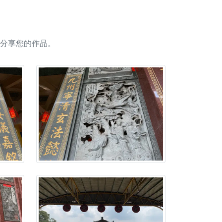
人累積福德、祈求平安好運
信大德，一同回到母娘慈悲座前，祈福納祥、慎
分享您的作品。
份對祖先的感恩、對親人的思念，也是為家人祈
邀十方善信大德共同參與。
先親眷祈求安息，也為自身與家人累積福德、種
天尊」 親自坐鎮主法！幫你累積的功德福報自然
地公埔，祈願闔家平安、地方祥和、福運綿長。
沐母娘慈光，共祈平安吉祥
陽兩利、闔家平安的殊勝因緣。
田
回憶