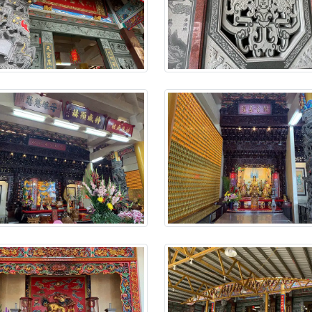
】父親節奉茶感恩活動，一杯茶，一份心意；一句感謝，一生難
天宮】農曆七月擴大犒軍科儀，吉祥月不只有普渡祈福，也有一
天宮】七娘媽聖誕祝壽慶典，誠摯邀請十方善信大德攜家帶眷前
廟)】虎爺元帥 開光大典，祈求虎爺神威護持，庇佑闔家平安、
加入我們LINE官方帳號，讓我們協助您的廟宇推廣。
廟宇的參拜體驗，推廣您的信仰