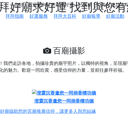
 拜好廟求好運 找到與您
您好，歡迎來到拜好廟求好運，已累積
150萬人
造訪本
拜拜指南
好運服務
拜拜大百科
好廟報導
好廟活動
百廟攝影
！我們走訪各地，拍攝珍貴的廟宇照片，以獨特的視角，呈現廟
化的魅力。歡迎一同欣賞，感受信仰的力量，並前往參拜祈福。
鄉 池和宮】 贊助支持我們推廣台灣民俗宗教文化
澄霖沉香邀您一同捐香積功德
好廟協助您的宮廟推廣信仰，讓更多人與您結緣
會】丙午年最Chill的神級會香之旅，這不只是一場宗教盛事，