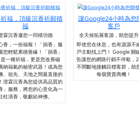
香祈福，頂級沉香祈願積
讓Google24小時為
福
客戶
澄霖沉香邀您一同積功德
全天候拓展客源，助您提升
心香，一份福報！「捐香」服
即使您在休息，也有源源不
讓您輕鬆累積善緣！「捐香」
戶主動找上門！ Google 
只是一種祈福，更是您改善磁
告讓您的網路行銷不停歇，2
廣納福氣的秘密武器！成為您
不間斷地接觸目標客群，助
佛、祖先、天地之間最直接的
每個寶貴商機！
！澄霖沉香為您提供高品質的
香」服務，將您的心意化為一
柱柱清香，敬獻給神佛。