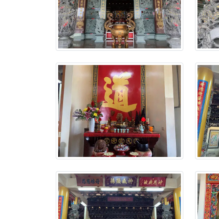
【新北八里 紫德宮
【桃園新屋 深圳玄
【桃園新屋 深圳玄
【桃園慈善宮(天公
歡迎友廟長官、小編
歡迎信眾分享您前往