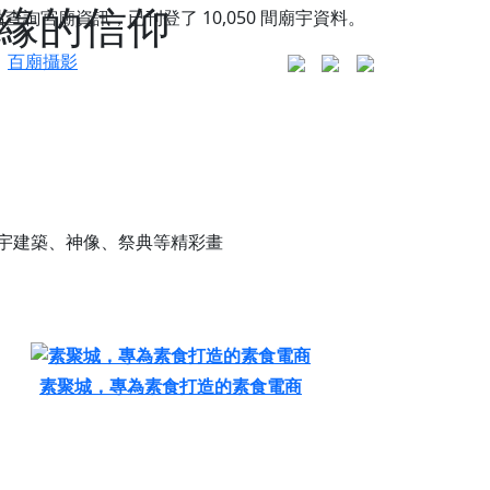
有緣的信仰
站查詢宮廟資訊，已刊登了
10,050
間廟宇資料。
百廟攝影
宇建築、神像、祭典等精彩畫
素聚城，專為素食打造的素食電商
更是一趟充滿神明加持、帶你走透透的「神級文化