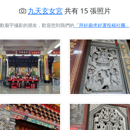
慈生宮】慶讚中元普渡法會，誠摯邀請您一同參與，為自己與家
九天玄女宮
共有 15 張照片
港清華山聖天宮】驪山母娘聖誕暨中元普渡大法會，誠邀十方善
歡廟宇攝影的朋友，歡迎您到我們的
「拜好廟求好運投稿社團」
寺】盂蘭盆中元報恩法會，這場法會不只是超薦與普渡，更是一
意。
】丙午年梁皇寶懺法會，一念虔誠禮寶懺，一分懺悔植福田，誠
明殿】中元普渡大法會，誠摯歡迎十方善信大德隨喜贊普，為祖
廟)】中元普渡交給專業的來，省時省力又積福！「玉皇大帝 大
】慶讚中元普渡法會，誠摯邀請十方善信大德，一同回到北投土
】瑤池金母聖誕祝壽盛典，邀請十方善信大德蒞臨參香祝壽，同
】丙午年慶讚中元普渡法會，正是讓我們用善念與功德，迴向冥
】丙午年中元普渡讚普超薦法會，普施眾生・慎終追遠・廣植福
】父親節陪爸爸一起闖關趣，邀請大小朋友一起留下珍貴的家庭