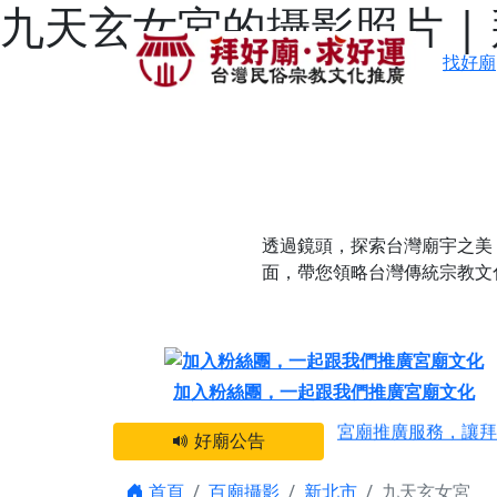
九天玄女宮的攝影照片 |
找好廟
透過鏡頭，探索台灣廟宇之美
面，帶您領略台灣傳統宗教文
感謝 【新竹縣新豐
加入粉絲團，一起跟我們推廣宮廟文化
宮廟推廣服務，讓拜
好廟公告
【台北 北投金虎爺
之旅」！
首頁
百廟攝影
新北市
九天玄女宮