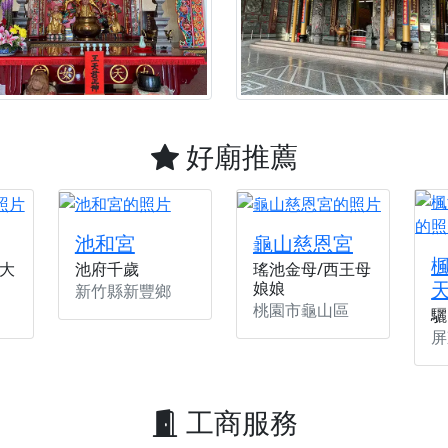
好廟推薦
池和宮
龜山慈恩宮
大
池府千歲
瑤池金母/西王母
娘娘
新竹縣新豐鄉
桃園市龜山區
驪
屏
工商服務