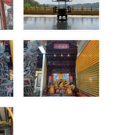
忘。
份感謝守護的虔誠心意
來參香，共同向七娘媽祝壽祈福
財運亨通、事業順遂、百邪退散。