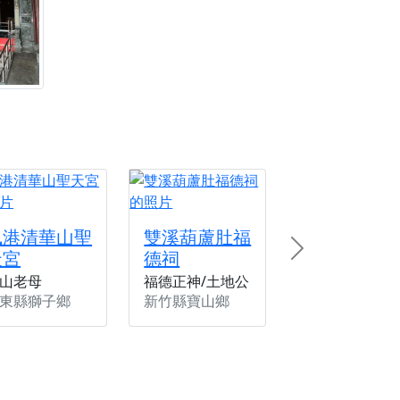
楓港清華山聖
雙溪葫蘆肚福
天宮
德祠
Next
山老母
福德正神/土地公
東縣獅子鄉
新竹縣寶山鄉