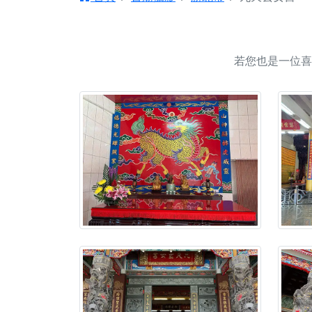
【台北北投 唭哩岸
【屏東縣獅子鄉 楓
終追遠、廣植福田
若您也是一位喜
【桃園市 桃園蓮華
願平安順遂的慈悲心
【桃園龜山 慈恩宮
【新北貢寮 南極玉
下善緣。
【桃園慈善宮(天公
是「超級加倍」！
【台北北投 福慶宮
【桃園龜山 慈恩宮
【桃園龜山 慈恩宮
【新北八里 紫德宮
【台北北投金虎爺會