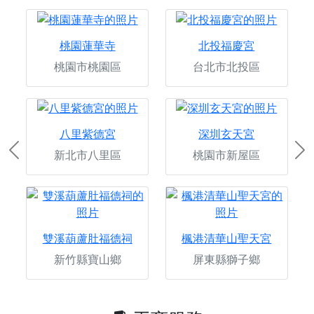
桃園蓮華寺
北投福慶宮
桃園市桃園區
台北市北投區
八里紫德宮
深圳玄天宮
新北市八里區
桃園市新屋區
Previous
Ne
雙溪葫蘆肚福德祠
楓港清華山聖天宮
新竹縣寶山鄉
屏東縣獅子鄉