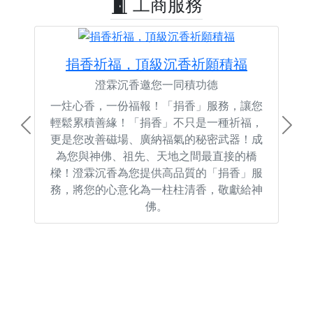
工商服務
捐香祈福，頂級沉香祈願積福
澄霖沉香邀您一同積功德
一炷心香，一份福報！「捐香」服務，讓您
輕鬆累積善緣！「捐香」不只是一種祈福，
Previous
Next
更是您改善磁場、廣納福氣的秘密武器！成
為您與神佛、祖先、天地之間最直接的橋
樑！澄霖沉香為您提供高品質的「捐香」服
務，將您的心意化為一柱柱清香，敬獻給神
佛。