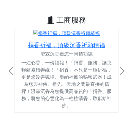
工商服務
捐香祈福，頂級沉香祈願積福
澄霖沉香邀您一同積功德
一炷心香，一份福報！「捐香」服務，讓您
輕鬆累積善緣！「捐香」不只是一種祈福，
Previous
Next
更是您改善磁場、廣納福氣的秘密武器！成
為您與神佛、祖先、天地之間最直接的橋
樑！澄霖沉香為您提供高品質的「捐香」服
務，將您的心意化為一柱柱清香，敬獻給神
佛。