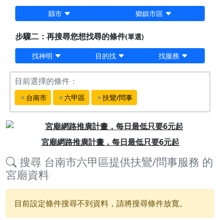
縣市
鄉鎮市區
步驟二：再搜尋您想找尋的條件
(單選)
找神明
目的找
找服務
目前選擇的條件：
台南市
六甲區
扶鸞/問事
Previous
Next
宮廟網路推廣計畫，每日最低只要6元起
搜尋
台南市六甲區提供扶鸞/問事服務
的
宮廟資料
目前設定條件搜尋不到資料，請將搜尋條件放寬。