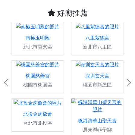
好廟推薦
南極玉明殿
八里紫德宮
新北市貢寮區
新北市八里區
桃園慈善宮
深圳玄天宮
桃園市桃園區
桃園市新屋區
Previous
Ne
北投金虎爺會
楓港清華山聖天宮
台北市北投區
屏東縣獅子鄉