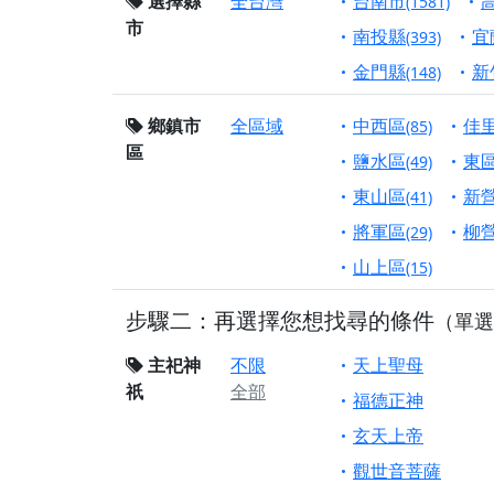
選擇縣
全台灣
台南市
(1581)
市
【桃園市 桃園蓮華
南投縣
宜
(393)
願平安順遂的慈悲心
金門縣
新
(148)
【桃園龜山 慈恩宮
鄉鎮市
全區域
中西區
佳
(85)
【新北貢寮 南極玉
區
下善緣。
鹽水區
東
(49)
【桃園慈善宮(天公
東山區
新
(41)
是「超級加倍」！
將軍區
柳
(29)
【台北北投 福慶宮
山上區
(15)
【桃園龜山 慈恩宮
步驟二：再選擇您想找尋的條件
（單選
【桃園龜山 慈恩宮
【新北八里 紫德宮
主祀神
不限
天上聖母
祇
全部
【台北北投金虎爺會
福德正神
【新北八里 紫德宮
玄天上帝
【桃園新屋 深圳玄
觀世音菩薩