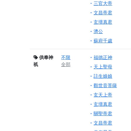
三官大帝
文昌帝君
玄壇真君
濟公
蘇府千歲
供奉神
不限
福德正神
祇
全部
天上聖母
註生娘娘
觀世音菩薩
玄天上帝
玄壇真君
關聖帝君
文昌帝君