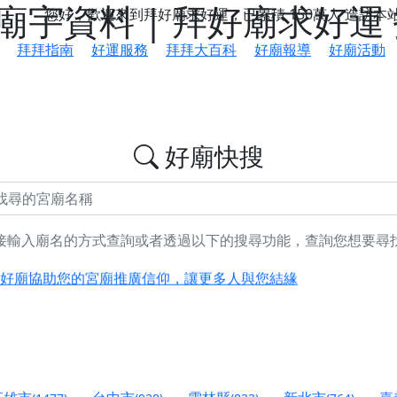
宇資料 | 拜好廟求好運
您好，歡迎來到拜好廟求好運，已累積
150萬人
造訪本
拜拜指南
好運服務
拜拜大百科
好廟報導
好廟活動
好廟快搜
接輸入廟名的方式查詢或者透過以下的搜尋功能，查詢您想要尋
鄉 池和宮】 贊助支持我們推廣台灣民俗宗教文化
好廟協助您的宮廟推廣信仰，讓更多人與您結緣
會】丙午年最Chill的神級會香之旅，這不只是一場宗教盛事，
慈生宮】慶讚中元普渡法會，誠摯邀請您一同參與，為自己與家
港清華山聖天宮】驪山母娘聖誕暨中元普渡大法會，誠邀十方善