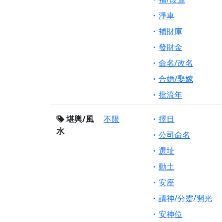
淨車
補財庫
發財金
命名/改名
合婚/娶嫁
批流年
堪輿/風
不限
擇日
水
公司命名
選址
動土
安座
請神/分靈/開光
安神位