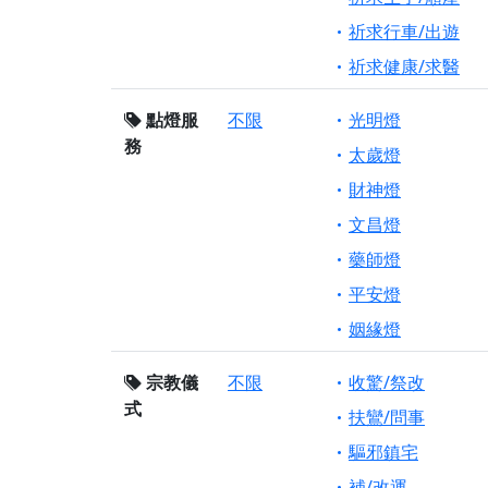
祈求行車/出遊
祈求健康/求醫
點燈服
不限
光明燈
務
太歲燈
財神燈
文昌燈
藥師燈
平安燈
姻緣燈
宗教儀
不限
收驚/祭改
式
扶鸞/問事
驅邪鎮宅
補/改運