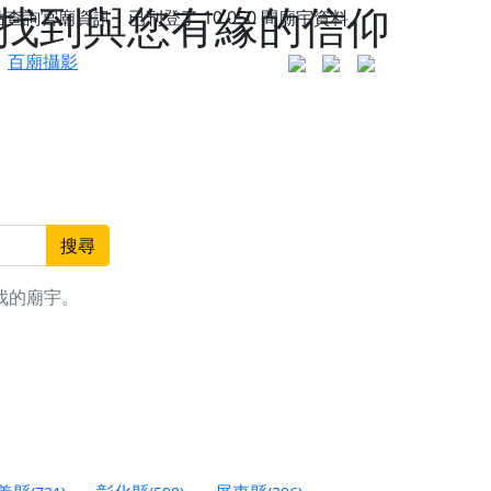
 找到與您有緣的信仰
站查詢宮廟資訊，已刊登了
10,050
間廟宇資料。
百廟攝影
搜尋
找的廟宇。
更是一趟充滿神明加持、帶你走透透的「神級文化
人累積福德、祈求平安好運
信大德，一同回到母娘慈悲座前，祈福納祥、慎