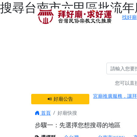
搜尋台南市六甲區批流年廟
找好廟
您可以直
感謝 【新竹縣新豐
宮廟推廣服務，讓拜
好廟公告
【台北 北投金虎爺
之旅」！
首頁
好廟快搜
【台北北投 唭哩岸
步驟一：先選擇您想搜尋的地區
【屏東縣獅子鄉 楓
終追遠、廣植福田