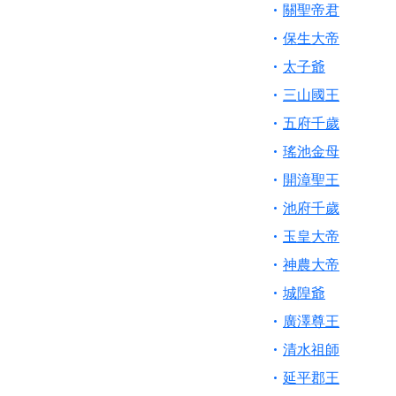
【桃園新屋 深圳玄
關聖帝君
【桃園慈善宮(天公
保生大帝
歡迎友廟長官、小編
太子爺
歡迎信眾分享您前往
三山國王
五府千歲
瑤池金母
開漳聖王
池府千歲
玉皇大帝
神農大帝
城隍爺
廣澤尊王
清水祖師
延平郡王