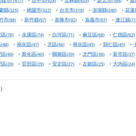
高雄市
台中市
雲林縣
新北市
嘉
(1477)
(928)
(833)
(764)
寺】盂蘭盆中元報恩法會，這場法會不只是超薦與普渡，更是一
蘭縣
桃園市
台北市
澎湖縣
花蓮
(325)
(322)
(316)
(240)
意。
竹市
新竹縣
基隆市
嘉義市
連江縣
(98)
(97)
(92)
(87)
(71
】丙午年梁皇寶懺法會，一念虔誠禮寶懺，一分懺悔植福田，誠
里區
永康區
白河區
麻豆區
仁德區
(78)
(74)
(71)
(68)
(62)
明殿】中元普渡大法會，誠摯歡迎十方善信大德隨喜贊普，為祖
區
南化區
北區
善化區
歸仁區
(48)
(47)
(46)
(45)
(45)
廟)】中元普渡交給專業的來，省時省力又積福！「玉皇大帝 大
營區
新化區
關廟區
北門區
新市區
(40)
(40)
(39)
(38)
(37)
營區
官田區
安定區
左鎮區
大內區
(29)
(29)
(27)
(25)
(24)
】慶讚中元普渡法會，誠摯邀請十方善信大德，一同回到北投土
】瑤池金母聖誕祝壽盛典，邀請十方善信大德蒞臨參香祝壽，同
）
】丙午年慶讚中元普渡法會，正是讓我們用善念與功德，迴向冥
】丙午年中元普渡讚普超薦法會，普施眾生・慎終追遠・廣植福
】父親節陪爸爸一起闖關趣，邀請大小朋友一起留下珍貴的家庭
】父親節奉茶感恩活動，一杯茶，一份心意；一句感謝，一生難
天宮】農曆七月擴大犒軍科儀，吉祥月不只有普渡祈福，也有一