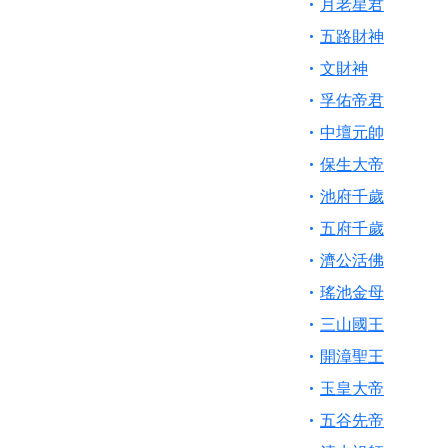
月老星君
五路財神
文財神
孚佑帝君
中壇元帥
保生大帝
池府千歲
五府千歲
濟公活佛
瑤池金母
三山國王
開漳聖王
玉皇大帝
五谷先帝