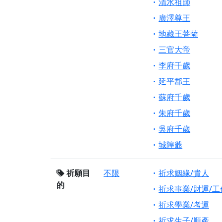
清水祖師
廣澤尊王
地藏王菩薩
三官大帝
李府千歲
延平郡王
蘇府千歲
朱府千歲
吳府千歲
城隍爺
祈願目
不限
祈求姻緣/貴人
的
祈求事業/財運/工
祈求學業/考運
祈求生子/順產