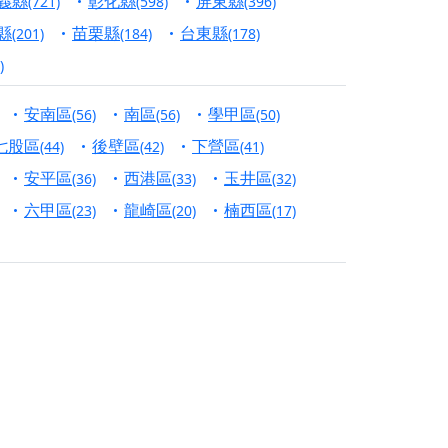
義縣
彰化縣
屏東縣
(721)
(598)
(396)
份對祖先的感恩、對親人的思念，也是為家人祈
縣
苗栗縣
台東縣
(201)
(184)
(178)
)
邀十方善信大德共同參與。
安南區
南區
學甲區
(56)
(56)
(50)
先親眷祈求安息，也為自身與家人累積福德、種
七股區
後壁區
下營區
(44)
(42)
(41)
天尊」 親自坐鎮主法！幫你累積的功德福報自然
安平區
西港區
玉井區
(36)
(33)
(32)
六甲區
龍崎區
楠西區
(23)
(20)
(17)
地公埔，祈願闔家平安、地方祥和、福運綿長。
沐母娘慈光，共祈平安吉祥
陽兩利、闔家平安的殊勝因緣。
田
回憶
忘。
份感謝守護的虔誠心意