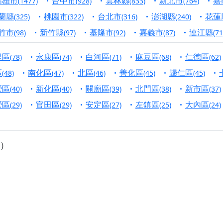
高雄市
台中市
雲林縣
新北市
嘉
(1477)
(928)
(833)
(764)
寺】盂蘭盆中元報恩法會，這場法會不只是超薦與普渡，更是一
蘭縣
桃園市
台北市
澎湖縣
花蓮
(325)
(322)
(316)
(240)
意。
竹市
新竹縣
基隆市
嘉義市
連江縣
(98)
(97)
(92)
(87)
(71
】丙午年梁皇寶懺法會，一念虔誠禮寶懺，一分懺悔植福田，誠
里區
永康區
白河區
麻豆區
仁德區
(78)
(74)
(71)
(68)
(62)
明殿】中元普渡大法會，誠摯歡迎十方善信大德隨喜贊普，為祖
區
南化區
北區
善化區
歸仁區
(48)
(47)
(46)
(45)
(45)
廟)】中元普渡交給專業的來，省時省力又積福！「玉皇大帝 大
營區
新化區
關廟區
北門區
新市區
(40)
(40)
(39)
(38)
(37)
營區
官田區
安定區
左鎮區
大內區
(29)
(29)
(27)
(25)
(24)
】慶讚中元普渡法會，誠摯邀請十方善信大德，一同回到北投土
】瑤池金母聖誕祝壽盛典，邀請十方善信大德蒞臨參香祝壽，同
）
】丙午年慶讚中元普渡法會，正是讓我們用善念與功德，迴向冥
】丙午年中元普渡讚普超薦法會，普施眾生・慎終追遠・廣植福
】父親節陪爸爸一起闖關趣，邀請大小朋友一起留下珍貴的家庭
】父親節奉茶感恩活動，一杯茶，一份心意；一句感謝，一生難
天宮】農曆七月擴大犒軍科儀，吉祥月不只有普渡祈福，也有一