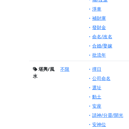
淨車
補財庫
發財金
命名/改名
合婚/娶嫁
批流年
堪輿/風
不限
擇日
水
公司命名
選址
動土
安座
請神/分靈/開光
安神位