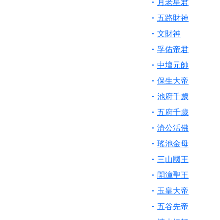
月老星君
五路財神
文財神
孚佑帝君
中壇元帥
保生大帝
池府千歲
五府千歲
濟公活佛
瑤池金母
三山國王
開漳聖王
玉皇大帝
五谷先帝