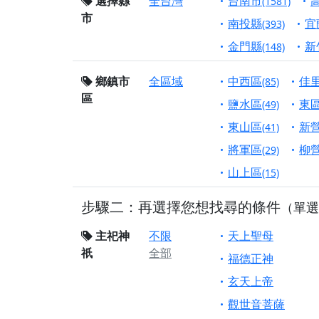
選擇縣
全台灣
台南市
(1581)
市
【桃園市 桃園蓮華
南投縣
宜
(393)
願平安順遂的慈悲心
金門縣
新
(148)
【桃園龜山 慈恩宮
鄉鎮市
全區域
中西區
佳
(85)
【新北貢寮 南極玉
區
下善緣。
鹽水區
東
(49)
【桃園慈善宮(天公
東山區
新
(41)
是「超級加倍」！
將軍區
柳
(29)
【台北北投 福慶宮
山上區
(15)
【桃園龜山 慈恩宮
步驟二：再選擇您想找尋的條件
（單選
【桃園龜山 慈恩宮
【新北八里 紫德宮
主祀神
不限
天上聖母
祇
全部
【台北北投金虎爺會
福德正神
【新北八里 紫德宮
玄天上帝
【桃園新屋 深圳玄
觀世音菩薩