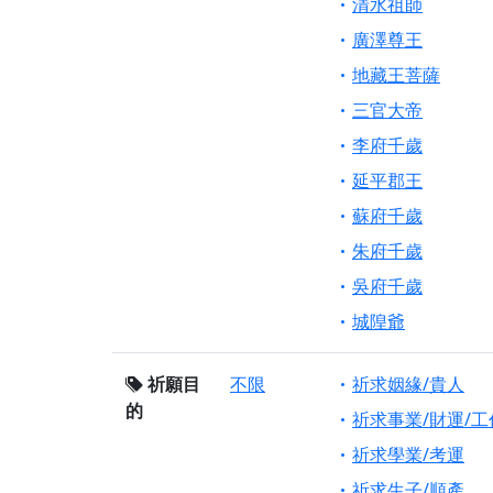
清水祖師
廣澤尊王
地藏王菩薩
三官大帝
李府千歲
延平郡王
蘇府千歲
朱府千歲
吳府千歲
城隍爺
祈願目
不限
祈求姻緣/貴人
的
祈求事業/財運/工
祈求學業/考運
祈求生子/順產