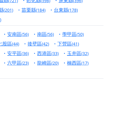
義縣
彰化縣
屏東縣
(721)
(598)
(396)
份對祖先的感恩、對親人的思念，也是為家人祈
縣
苗栗縣
台東縣
(201)
(184)
(178)
)
邀十方善信大德共同參與。
安南區
南區
學甲區
(56)
(56)
(50)
先親眷祈求安息，也為自身與家人累積福德、種
七股區
後壁區
下營區
(44)
(42)
(41)
天尊」 親自坐鎮主法！幫你累積的功德福報自然
安平區
西港區
玉井區
(36)
(33)
(32)
六甲區
龍崎區
楠西區
(23)
(20)
(17)
地公埔，祈願闔家平安、地方祥和、福運綿長。
沐母娘慈光，共祈平安吉祥
陽兩利、闔家平安的殊勝因緣。
田
回憶
忘。
份感謝守護的虔誠心意