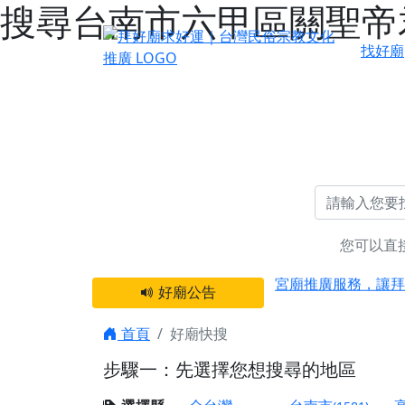
搜尋台南市六甲區關聖帝君
找好廟
您可以直
感謝 【新竹縣新豐
宮廟推廣服務，讓拜
好廟公告
【台北 北投金虎爺
之旅」！
首頁
好廟快搜
【台北北投 唭哩岸
步驟一：先選擇您想搜尋的地區
【屏東縣獅子鄉 楓
終追遠、廣植福田