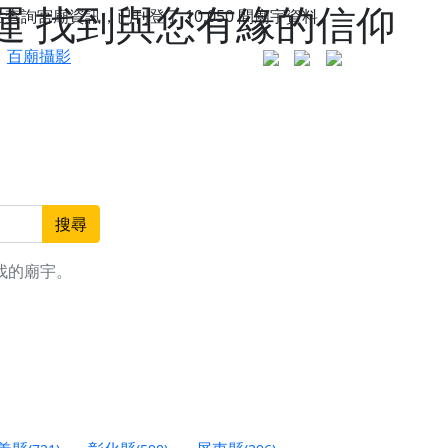
運 找到與您有緣的信仰
站查詢宮廟資訊，已刊登了
10,050
間廟宇資料。
百廟攝影
搜尋
找的廟宇。
更是一趟充滿神明加持、帶你走透透的「神級文化
人累積福德、祈求平安好運
信大德，一同回到母娘慈悲座前，祈福納祥、慎