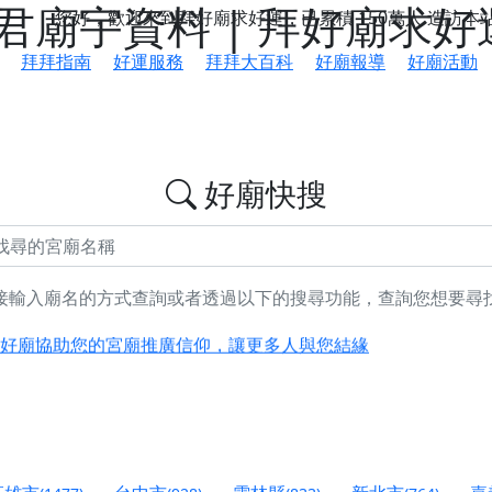
廟宇資料 | 拜好廟求好
您好，歡迎來到拜好廟求好運，已累積
150萬人
造訪本
拜拜指南
好運服務
拜拜大百科
好廟報導
好廟活動
好廟快搜
接輸入廟名的方式查詢或者透過以下的搜尋功能，查詢您想要尋
鄉 池和宮】 贊助支持我們推廣台灣民俗宗教文化
好廟協助您的宮廟推廣信仰，讓更多人與您結緣
會】丙午年最Chill的神級會香之旅，這不只是一場宗教盛事，
慈生宮】慶讚中元普渡法會，誠摯邀請您一同參與，為自己與家
港清華山聖天宮】驪山母娘聖誕暨中元普渡大法會，誠邀十方善