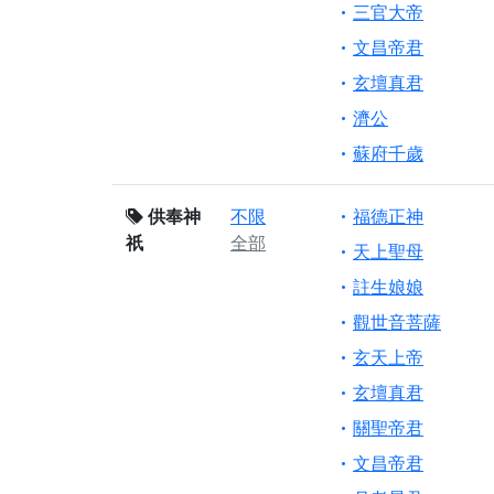
三官大帝
文昌帝君
玄壇真君
濟公
蘇府千歲
供奉神
不限
福德正神
祇
全部
天上聖母
註生娘娘
觀世音菩薩
玄天上帝
玄壇真君
關聖帝君
文昌帝君