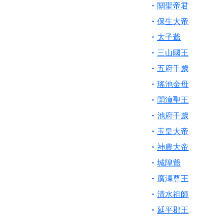
【桃園新屋 深圳玄
關聖帝君
【桃園慈善宮(天公
保生大帝
歡迎友廟長官、小編
太子爺
歡迎信眾分享您前往
三山國王
五府千歲
瑤池金母
開漳聖王
池府千歲
玉皇大帝
神農大帝
城隍爺
廣澤尊王
清水祖師
延平郡王