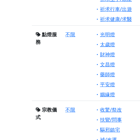
祈求行車/出遊
祈求健康/求醫
點燈服
不限
光明燈
務
太歲燈
財神燈
文昌燈
藥師燈
平安燈
姻緣燈
宗教儀
不限
收驚/祭改
式
扶鸞/問事
驅邪鎮宅
補/改運