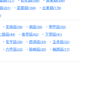
義縣
彰化縣
屏東縣
(721)
(598)
(396)
份對祖先的感恩、對親人的思念，也是為家人祈
縣
苗栗縣
台東縣
(201)
(184)
(178)
)
邀十方善信大德共同參與。
安南區
南區
學甲區
(56)
(56)
(50)
先親眷祈求安息，也為自身與家人累積福德、種
七股區
後壁區
下營區
(44)
(42)
(41)
天尊」 親自坐鎮主法！幫你累積的功德福報自然
安平區
西港區
玉井區
(36)
(33)
(32)
六甲區
龍崎區
楠西區
(23)
(20)
(17)
地公埔，祈願闔家平安、地方祥和、福運綿長。
沐母娘慈光，共祈平安吉祥
陽兩利、闔家平安的殊勝因緣。
田
回憶
忘。
份感謝守護的虔誠心意