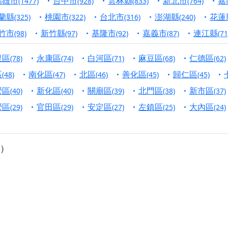
高雄市
台中市
雲林縣
新北市
嘉
(1477)
(928)
(833)
(764)
寺】盂蘭盆中元報恩法會，這場法會不只是超薦與普渡，更是一
蘭縣
桃園市
台北市
澎湖縣
花蓮
(325)
(322)
(316)
(240)
意。
竹市
新竹縣
基隆市
嘉義市
連江縣
(98)
(97)
(92)
(87)
(71
】丙午年梁皇寶懺法會，一念虔誠禮寶懺，一分懺悔植福田，誠
里區
永康區
白河區
麻豆區
仁德區
(78)
(74)
(71)
(68)
(62)
明殿】中元普渡大法會，誠摯歡迎十方善信大德隨喜贊普，為祖
區
南化區
北區
善化區
歸仁區
(48)
(47)
(46)
(45)
(45)
廟)】中元普渡交給專業的來，省時省力又積福！「玉皇大帝 大
營區
新化區
關廟區
北門區
新市區
(40)
(40)
(39)
(38)
(37)
營區
官田區
安定區
左鎮區
大內區
(29)
(29)
(27)
(25)
(24)
】慶讚中元普渡法會，誠摯邀請十方善信大德，一同回到北投土
】瑤池金母聖誕祝壽盛典，邀請十方善信大德蒞臨參香祝壽，同
）
】丙午年慶讚中元普渡法會，正是讓我們用善念與功德，迴向冥
】丙午年中元普渡讚普超薦法會，普施眾生・慎終追遠・廣植福
】父親節陪爸爸一起闖關趣，邀請大小朋友一起留下珍貴的家庭
】父親節奉茶感恩活動，一杯茶，一份心意；一句感謝，一生難
天宮】農曆七月擴大犒軍科儀，吉祥月不只有普渡祈福，也有一