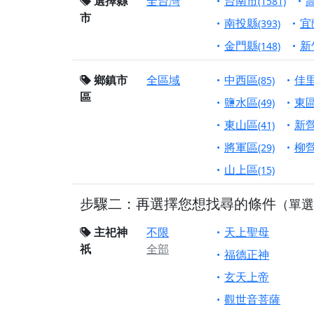
終追遠、廣植福田
選擇縣
全台灣
台南市
(1581)
市
【桃園市 桃園蓮華
南投縣
宜
(393)
願平安順遂的慈悲心
金門縣
新
(148)
【桃園龜山 慈恩宮
鄉鎮市
全區域
中西區
佳
(85)
【新北貢寮 南極玉
區
下善緣。
鹽水區
東
(49)
【桃園慈善宮(天公
東山區
新
(41)
是「超級加倍」！
將軍區
柳
(29)
【台北北投 福慶宮
山上區
(15)
【桃園龜山 慈恩宮
步驟二：再選擇您想找尋的條件
（單選
【桃園龜山 慈恩宮
【新北八里 紫德宮
主祀神
不限
天上聖母
祇
全部
【台北北投金虎爺會
福德正神
【新北八里 紫德宮
玄天上帝
【桃園新屋 深圳玄
觀世音菩薩