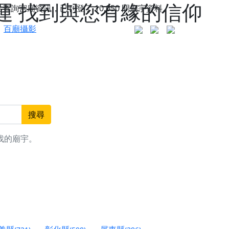
運 找到與您有緣的信仰
站查詢宮廟資訊，已刊登了
10,050
間廟宇資料。
百廟攝影
搜尋
找的廟宇。
更是一趟充滿神明加持、帶你走透透的「神級文化
人累積福德、祈求平安好運
信大德，一同回到母娘慈悲座前，祈福納祥、慎