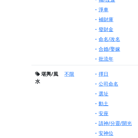
淨車
補財庫
發財金
命名/改名
合婚/娶嫁
批流年
堪輿/風
不限
擇日
水
公司命名
選址
動土
安座
請神/分靈/開光
安神位