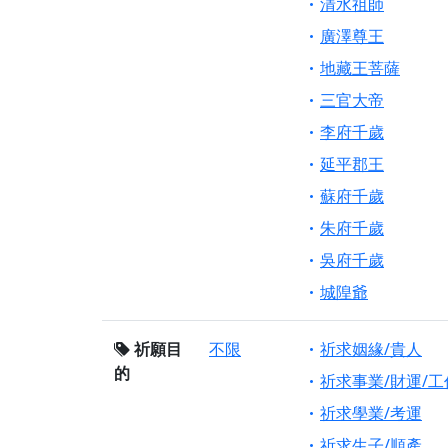
清水祖師
廣澤尊王
地藏王菩薩
三官大帝
李府千歲
延平郡王
蘇府千歲
朱府千歲
吳府千歲
城隍爺
祈願目
不限
祈求姻緣/貴人
的
祈求事業/財運/工
祈求學業/考運
祈求生子/順產