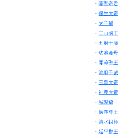
【桃園新屋 深圳玄
關聖帝君
【桃園慈善宮(天公
保生大帝
歡迎友廟長官、小編
太子爺
歡迎信眾分享您前往
三山國王
五府千歲
瑤池金母
開漳聖王
池府千歲
玉皇大帝
神農大帝
城隍爺
廣澤尊王
清水祖師
延平郡王