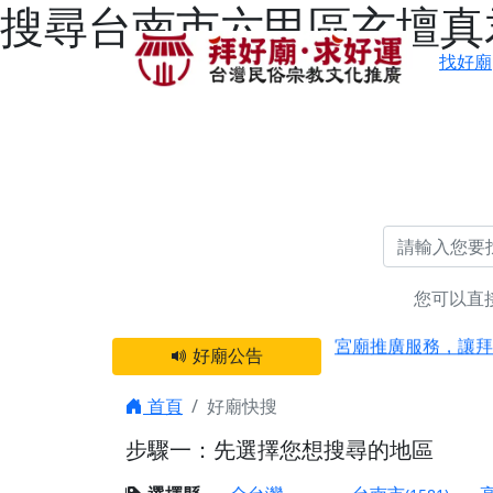
搜尋台南市六甲區玄壇真君
找好廟
您可以直
感謝 【新竹縣新豐
宮廟推廣服務，讓拜
好廟公告
【台北 北投金虎爺
之旅」！
首頁
好廟快搜
【台北北投 唭哩岸
步驟一：先選擇您想搜尋的地區
【屏東縣獅子鄉 楓