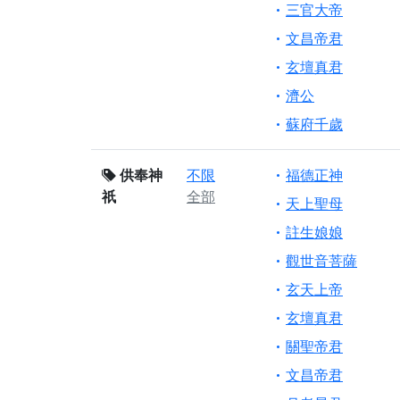
三官大帝
文昌帝君
玄壇真君
濟公
蘇府千歲
供奉神
不限
福德正神
祇
全部
天上聖母
註生娘娘
觀世音菩薩
玄天上帝
玄壇真君
關聖帝君
文昌帝君