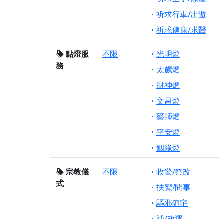
祈求行車/出遊
祈求健康/求醫
點燈服
不限
光明燈
務
太歲燈
財神燈
文昌燈
藥師燈
平安燈
姻緣燈
宗教儀
不限
收驚/祭改
式
扶鸞/問事
驅邪鎮宅
補/改運