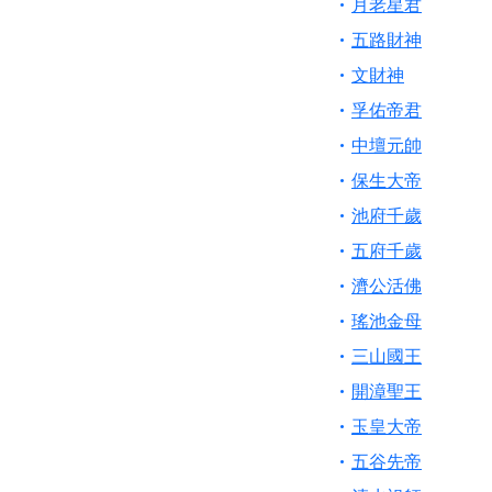
月老星君
五路財神
文財神
孚佑帝君
中壇元帥
保生大帝
池府千歲
五府千歲
濟公活佛
瑤池金母
三山國王
開漳聖王
玉皇大帝
五谷先帝