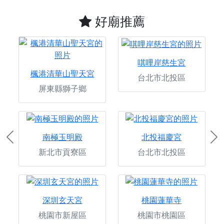
好廟推薦
唭哩岸慈生宮
楓港清華山聖天宮
台北市北投區
屏東縣獅子鄉
南極玉明殿
北投福慶宮
Previous
Ne
新北市貢寮區
台北市北投區
深圳玄天宮
桃園蓮華寺
桃園市新屋區
桃園市桃園區