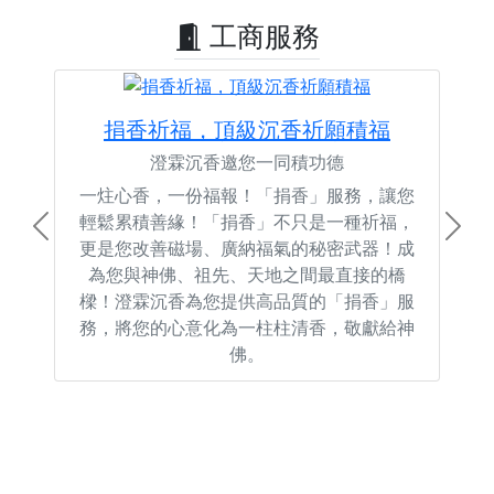
工商服務
捐香祈福，頂級沉香祈願積福
澄霖沉香邀您一同積功德
一炷心香，一份福報！「捐香」服務，讓您
輕鬆累積善緣！「捐香」不只是一種祈福，
Previous
Next
更是您改善磁場、廣納福氣的秘密武器！成
為您與神佛、祖先、天地之間最直接的橋
樑！澄霖沉香為您提供高品質的「捐香」服
務，將您的心意化為一柱柱清香，敬獻給神
佛。