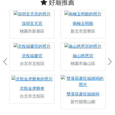
好廟推薦
深圳玄天宮
南極玉明殿
桃園市新屋區
新北市貢寮區
北投福慶宮
龜山慈恩宮
台北市北投區
桃園市龜山區
Previous
Ne
北投金虎爺會
雙溪葫蘆肚福德祠
台北市北投區
新竹縣寶山鄉