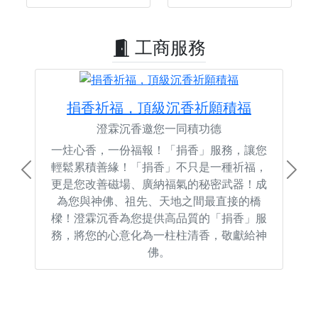
工商服務
捐香祈福，頂級沉香祈願積福
澄霖沉香邀您一同積功德
一炷心香，一份福報！「捐香」服務，讓您
輕鬆累積善緣！「捐香」不只是一種祈福，
Previous
Next
更是您改善磁場、廣納福氣的秘密武器！成
為您與神佛、祖先、天地之間最直接的橋
樑！澄霖沉香為您提供高品質的「捐香」服
務，將您的心意化為一柱柱清香，敬獻給神
佛。