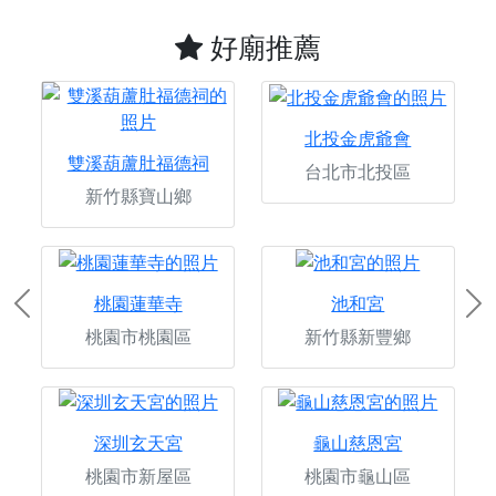
好廟推薦
北投金虎爺會
雙溪葫蘆肚福德祠
台北市北投區
新竹縣寶山鄉
桃園蓮華寺
池和宮
Previous
Ne
桃園市桃園區
新竹縣新豐鄉
深圳玄天宮
龜山慈恩宮
桃園市新屋區
桃園市龜山區