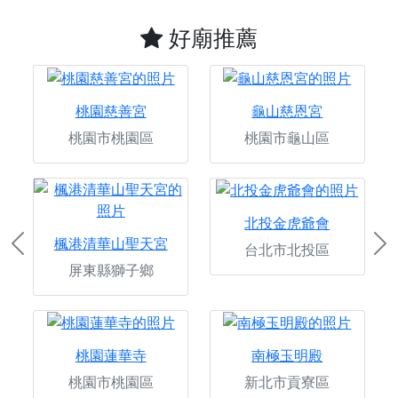
好廟推薦
桃園慈善宮
龜山慈恩宮
桃園市桃園區
桃園市龜山區
北投金虎爺會
楓港清華山聖天宮
台北市北投區
Previous
Ne
屏東縣獅子鄉
桃園蓮華寺
南極玉明殿
桃園市桃園區
新北市貢寮區