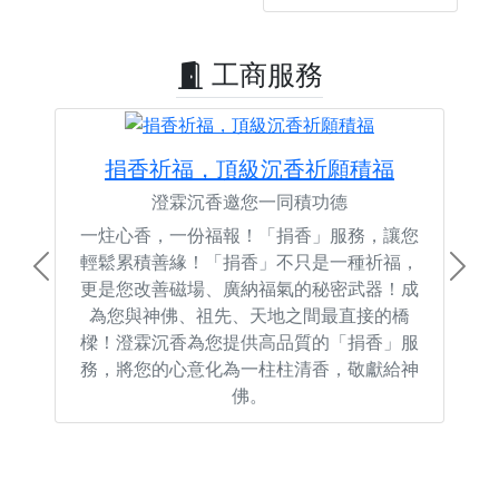
工商服務
捐香祈福，頂級沉香祈願積福
澄霖沉香邀您一同積功德
一炷心香，一份福報！「捐香」服務，讓您
輕鬆累積善緣！「捐香」不只是一種祈福，
Previous
Next
更是您改善磁場、廣納福氣的秘密武器！成
為您與神佛、祖先、天地之間最直接的橋
樑！澄霖沉香為您提供高品質的「捐香」服
務，將您的心意化為一柱柱清香，敬獻給神
佛。