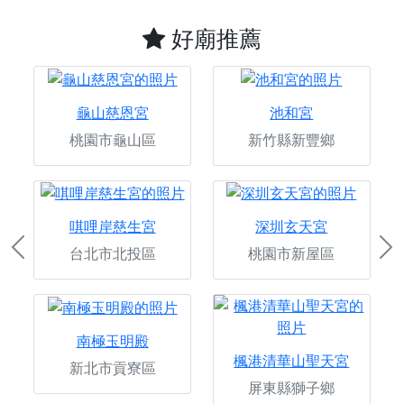
好廟推薦
龜山慈恩宮
池和宮
桃園市龜山區
新竹縣新豐鄉
唭哩岸慈生宮
深圳玄天宮
台北市北投區
桃園市新屋區
Previous
Ne
南極玉明殿
楓港清華山聖天宮
新北市貢寮區
屏東縣獅子鄉