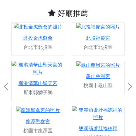
好廟推薦
北投金虎爺會
北投福慶宮
台北市北投區
台北市北投區
龜山慈恩宮
楓港清華山聖天宮
桃園市龜山區
Previous
Ne
屏東縣獅子鄉
龍潭聖鑫宮
雙溪葫蘆肚福德祠
桃園市龍潭區