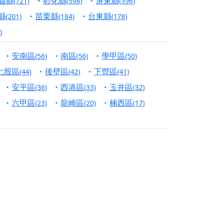
義縣
彰化縣
屏東縣
(721)
(598)
(396)
份對祖先的感恩、對親人的思念，也是為家人祈
縣
苗栗縣
台東縣
(201)
(184)
(178)
)
邀十方善信大德共同參與。
安南區
南區
學甲區
(56)
(56)
(50)
先親眷祈求安息，也為自身與家人累積福德、種
七股區
後壁區
下營區
(44)
(42)
(41)
天尊」 親自坐鎮主法！幫你累積的功德福報自然
安平區
西港區
玉井區
(36)
(33)
(32)
六甲區
龍崎區
楠西區
(23)
(20)
(17)
地公埔，祈願闔家平安、地方祥和、福運綿長。
沐母娘慈光，共祈平安吉祥
陽兩利、闔家平安的殊勝因緣。
田
回憶
忘。
份感謝守護的虔誠心意