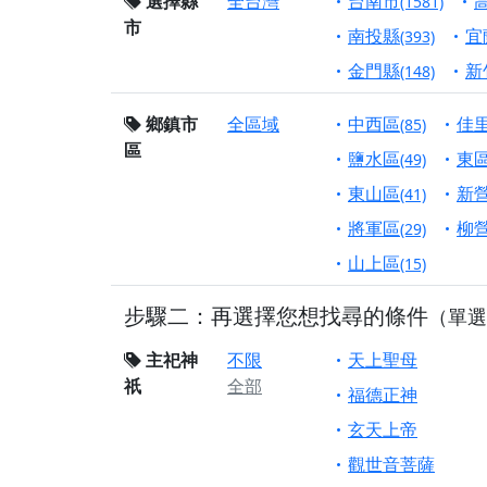
終追遠、廣植福田
選擇縣
全台灣
台南市
(1581)
市
【桃園市 桃園蓮華
南投縣
宜
(393)
願平安順遂的慈悲心
金門縣
新
(148)
【桃園龜山 慈恩宮
鄉鎮市
全區域
中西區
佳
(85)
【新北貢寮 南極玉
區
下善緣。
鹽水區
東
(49)
【桃園慈善宮(天公
東山區
新
(41)
是「超級加倍」！
將軍區
柳
(29)
【台北北投 福慶宮
山上區
(15)
【桃園龜山 慈恩宮
步驟二：再選擇您想找尋的條件
（單選
【桃園龜山 慈恩宮
【新北八里 紫德宮
主祀神
不限
天上聖母
祇
全部
【台北北投金虎爺會
福德正神
【新北八里 紫德宮
玄天上帝
【桃園新屋 深圳玄
觀世音菩薩