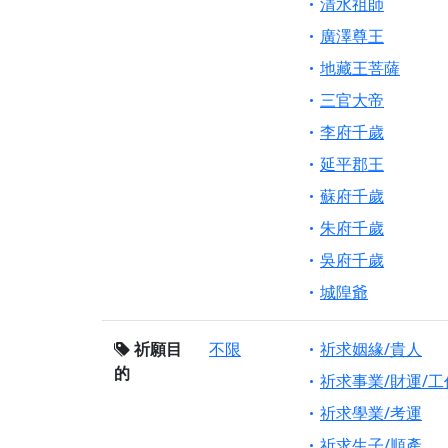
清水祖師
廣澤尊王
地藏王菩薩
三官大帝
李府千歲
延平郡王
蘇府千歲
朱府千歲
吳府千歲
城隍爺
祈願目
不限
祈求姻緣/貴人
的
祈求事業/財運/工
祈求學業/考運
祈求生子/順產