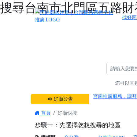
搜尋台南市北門區五路財神
找好廟
您可以直
感謝 【新竹縣新豐
宮廟推廣服務，讓拜
好廟公告
【台北 北投金虎爺
之旅」！
首頁
好廟快搜
【台北北投 唭哩岸
步驟一：先選擇您想搜尋的地區
【屏東縣獅子鄉 楓