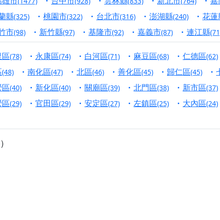
高雄市
台中市
雲林縣
新北市
嘉
(1477)
(928)
(833)
(764)
寺】盂蘭盆中元報恩法會，這場法會不只是超薦與普渡，更是一
蘭縣
桃園市
台北市
澎湖縣
花蓮
(325)
(322)
(316)
(240)
意。
竹市
新竹縣
基隆市
嘉義市
連江縣
(98)
(97)
(92)
(87)
(71
】丙午年梁皇寶懺法會，一念虔誠禮寶懺，一分懺悔植福田，誠
里區
永康區
白河區
麻豆區
仁德區
(78)
(74)
(71)
(68)
(62)
明殿】中元普渡大法會，誠摯歡迎十方善信大德隨喜贊普，為祖
區
南化區
北區
善化區
歸仁區
(48)
(47)
(46)
(45)
(45)
廟)】中元普渡交給專業的來，省時省力又積福！「玉皇大帝 大
營區
新化區
關廟區
北門區
新市區
(40)
(40)
(39)
(38)
(37)
營區
官田區
安定區
左鎮區
大內區
(29)
(29)
(27)
(25)
(24)
】慶讚中元普渡法會，誠摯邀請十方善信大德，一同回到北投土
】瑤池金母聖誕祝壽盛典，邀請十方善信大德蒞臨參香祝壽，同
）
】丙午年慶讚中元普渡法會，正是讓我們用善念與功德，迴向冥
】丙午年中元普渡讚普超薦法會，普施眾生・慎終追遠・廣植福
】父親節陪爸爸一起闖關趣，邀請大小朋友一起留下珍貴的家庭
】父親節奉茶感恩活動，一杯茶，一份心意；一句感謝，一生難
天宮】農曆七月擴大犒軍科儀，吉祥月不只有普渡祈福，也有一