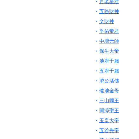
月老星君
五路財神
文財神
孚佑帝君
中壇元帥
保生大帝
池府千歲
五府千歲
濟公活佛
瑤池金母
三山國王
開漳聖王
玉皇大帝
五谷先帝