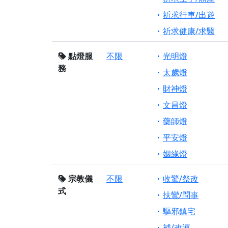
祈求行車/出遊
祈求健康/求醫
點燈服
不限
光明燈
務
太歲燈
財神燈
文昌燈
藥師燈
平安燈
姻緣燈
宗教儀
不限
收驚/祭改
式
扶鸞/問事
驅邪鎮宅
補/改運