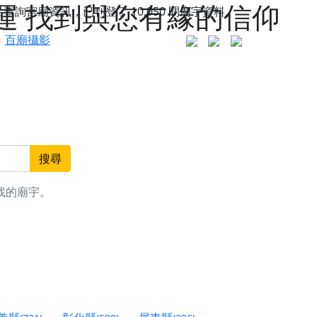
運 找到與您有緣的信仰
站查詢宮廟資訊，已刊登了
10,050
間廟宇資料。
百廟攝影
搜尋
找的廟宇。
更是一趟充滿神明加持、帶你走透透的「神級文化
人累積福德、祈求平安好運
信大德，一同回到母娘慈悲座前，祈福納祥、慎