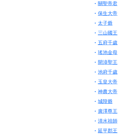
【桃園新屋 深圳玄
關聖帝君
【桃園慈善宮(天公
保生大帝
歡迎友廟長官、小編
太子爺
歡迎信眾分享您前往
三山國王
五府千歲
瑤池金母
開漳聖王
池府千歲
玉皇大帝
神農大帝
城隍爺
廣澤尊王
清水祖師
延平郡王