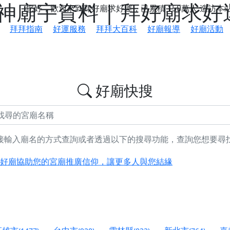
廟宇資料 | 拜好廟求好
您好，歡迎來到拜好廟求好運，已累積
150萬人
造訪本
拜拜指南
好運服務
拜拜大百科
好廟報導
好廟活動
好廟快搜
接輸入廟名的方式查詢或者透過以下的搜尋功能，查詢您想要尋
鄉 池和宮】 贊助支持我們推廣台灣民俗宗教文化
好廟協助您的宮廟推廣信仰，讓更多人與您結緣
會】丙午年最Chill的神級會香之旅，這不只是一場宗教盛事，
慈生宮】慶讚中元普渡法會，誠摯邀請您一同參與，為自己與家
港清華山聖天宮】驪山母娘聖誕暨中元普渡大法會，誠邀十方善