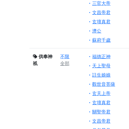
三官大帝
文昌帝君
玄壇真君
濟公
蘇府千歲
供奉神
不限
福德正神
祇
全部
天上聖母
註生娘娘
觀世音菩薩
玄天上帝
玄壇真君
關聖帝君
文昌帝君