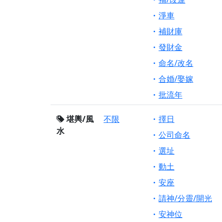
淨車
補財庫
發財金
命名/改名
合婚/娶嫁
批流年
堪輿/風
不限
擇日
水
公司命名
選址
動土
安座
請神/分靈/開光
安神位