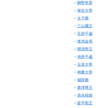
【桃園新屋 深圳玄
關聖帝君
【桃園慈善宮(天公
保生大帝
歡迎友廟長官、小編
太子爺
歡迎信眾分享您前往
三山國王
五府千歲
瑤池金母
開漳聖王
池府千歲
玉皇大帝
神農大帝
城隍爺
廣澤尊王
清水祖師
延平郡王