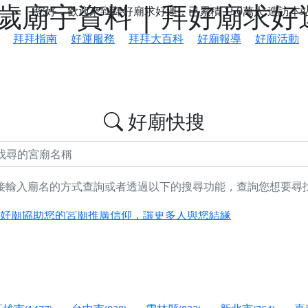
廟宇資料 | 拜好廟求好
您好，歡迎來到拜好廟求好運，已累積
150萬人
造訪本
拜拜指南
好運服務
拜拜大百科
好廟報導
好廟活動
好廟快搜
鄉 池和宮】 贊助支持我們推廣台灣民俗宗教文化
接輸入廟名的方式查詢或者透過以下的搜尋功能，查詢您想要尋
好廟協助您的宮廟推廣信仰，讓更多人與您結緣
會】丙午年最Chill的神級會香之旅，這不只是一場宗教盛事，
慈生宮】慶讚中元普渡法會，誠摯邀請您一同參與，為自己與家
港清華山聖天宮】驪山母娘聖誕暨中元普渡大法會，誠邀十方善