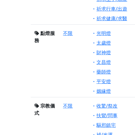
祈求行車/出遊
祈求健康/求醫
點燈服
不限
光明燈
務
太歲燈
財神燈
文昌燈
藥師燈
平安燈
姻緣燈
宗教儀
不限
收驚/祭改
式
扶鸞/問事
驅邪鎮宅
補/改運