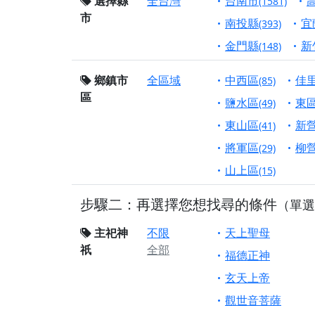
選擇縣
全台灣
台南市
(1581)
市
【桃園市 桃園蓮華
南投縣
宜
(393)
願平安順遂的慈悲心
金門縣
新
(148)
【桃園龜山 慈恩宮
鄉鎮市
全區域
中西區
佳
(85)
【新北貢寮 南極玉
區
下善緣。
鹽水區
東
(49)
【桃園慈善宮(天公
東山區
新
(41)
是「超級加倍」！
將軍區
柳
(29)
【台北北投 福慶宮
山上區
(15)
【桃園龜山 慈恩宮
步驟二：再選擇您想找尋的條件
（單選
【桃園龜山 慈恩宮
【新北八里 紫德宮
主祀神
不限
天上聖母
祇
全部
【台北北投金虎爺會
福德正神
【新北八里 紫德宮
玄天上帝
【桃園新屋 深圳玄
觀世音菩薩