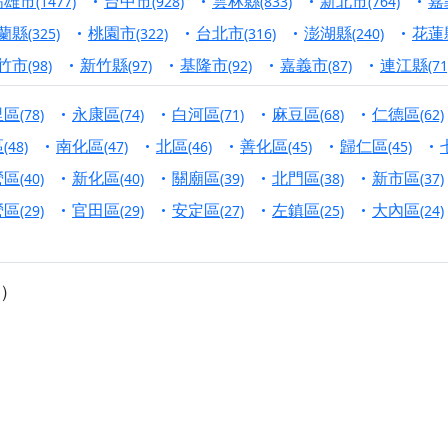
高雄市
台中市
雲林縣
新北市
嘉
(1477)
(928)
(833)
(764)
寺】盂蘭盆中元報恩法會，這場法會不只是超薦與普渡，更是一
蘭縣
桃園市
台北市
澎湖縣
花蓮
(325)
(322)
(316)
(240)
意。
竹市
新竹縣
基隆市
嘉義市
連江縣
(98)
(97)
(92)
(87)
(71
】丙午年梁皇寶懺法會，一念虔誠禮寶懺，一分懺悔植福田，誠
里區
永康區
白河區
麻豆區
仁德區
(78)
(74)
(71)
(68)
(62)
明殿】中元普渡大法會，誠摯歡迎十方善信大德隨喜贊普，為祖
區
南化區
北區
善化區
歸仁區
(48)
(47)
(46)
(45)
(45)
廟)】中元普渡交給專業的來，省時省力又積福！「玉皇大帝 大
營區
新化區
關廟區
北門區
新市區
(40)
(40)
(39)
(38)
(37)
營區
官田區
安定區
左鎮區
大內區
(29)
(29)
(27)
(25)
(24)
】慶讚中元普渡法會，誠摯邀請十方善信大德，一同回到北投土
】瑤池金母聖誕祝壽盛典，邀請十方善信大德蒞臨參香祝壽，同
）
】丙午年慶讚中元普渡法會，正是讓我們用善念與功德，迴向冥
】丙午年中元普渡讚普超薦法會，普施眾生・慎終追遠・廣植福
】父親節陪爸爸一起闖關趣，邀請大小朋友一起留下珍貴的家庭
】父親節奉茶感恩活動，一杯茶，一份心意；一句感謝，一生難
天宮】農曆七月擴大犒軍科儀，吉祥月不只有普渡祈福，也有一