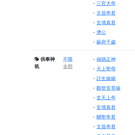
三官大帝
文昌帝君
玄壇真君
濟公
蘇府千歲
供奉神
不限
福德正神
祇
全部
天上聖母
註生娘娘
觀世音菩薩
玄天上帝
玄壇真君
關聖帝君
文昌帝君