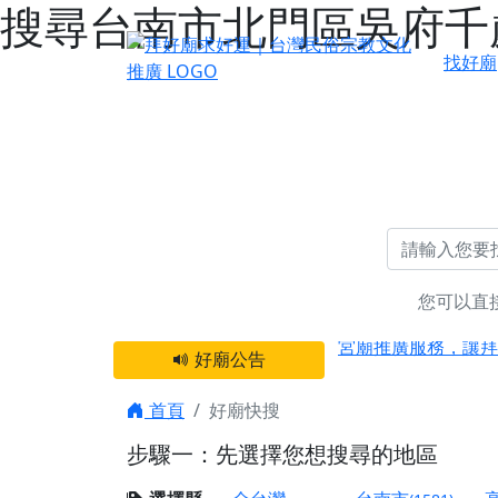
搜尋台南市北門區吳府千歲
找好廟
感謝 【新竹縣新豐
您可以直
宮廟推廣服務，讓拜
好廟公告
【台北 北投金虎爺
之旅」！
首頁
好廟快搜
【台北北投 唭哩岸
步驟一：先選擇您想搜尋的地區
【屏東縣獅子鄉 楓
終追遠、廣植福田