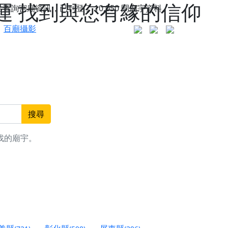
運 找到與您有緣的信仰
站查詢宮廟資訊，已刊登了
10,050
間廟宇資料。
百廟攝影
搜尋
找的廟宇。
更是一趟充滿神明加持、帶你走透透的「神級文化
人累積福德、祈求平安好運
信大德，一同回到母娘慈悲座前，祈福納祥、慎