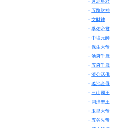
月老星君
五路財神
文財神
孚佑帝君
中壇元帥
保生大帝
池府千歲
五府千歲
濟公活佛
瑤池金母
三山國王
開漳聖王
玉皇大帝
五谷先帝