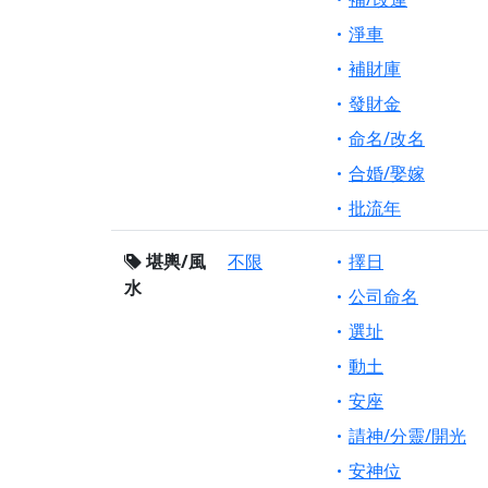
淨車
補財庫
發財金
命名/改名
合婚/娶嫁
批流年
堪輿/風
不限
擇日
水
公司命名
選址
動土
安座
請神/分靈/開光
安神位