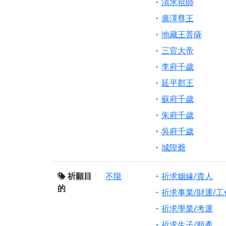
清水祖師
廣澤尊王
地藏王菩薩
三官大帝
李府千歲
延平郡王
蘇府千歲
朱府千歲
吳府千歲
城隍爺
祈願目
不限
祈求姻緣/貴人
的
祈求事業/財運/工
祈求學業/考運
祈求生子/順產