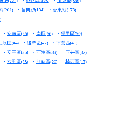
義縣
彰化縣
屏東縣
(721)
(598)
(396)
份對祖先的感恩、對親人的思念，也是為家人祈
縣
苗栗縣
台東縣
(201)
(184)
(178)
)
邀十方善信大德共同參與。
安南區
南區
學甲區
(56)
(56)
(50)
先親眷祈求安息，也為自身與家人累積福德、種
七股區
後壁區
下營區
(44)
(42)
(41)
天尊」 親自坐鎮主法！幫你累積的功德福報自然
安平區
西港區
玉井區
(36)
(33)
(32)
六甲區
龍崎區
楠西區
(23)
(20)
(17)
地公埔，祈願闔家平安、地方祥和、福運綿長。
沐母娘慈光，共祈平安吉祥
陽兩利、闔家平安的殊勝因緣。
田
回憶
忘。
份感謝守護的虔誠心意