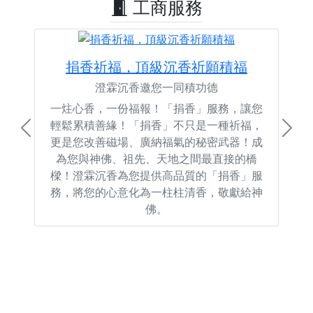
工商服務
捐香祈福，頂級沉香祈願積福
澄霖沉香邀您一同積功德
一炷心香，一份福報！「捐香」服務，讓您
輕鬆累積善緣！「捐香」不只是一種祈福，
Previous
Next
更是您改善磁場、廣納福氣的秘密武器！成
為您與神佛、祖先、天地之間最直接的橋
樑！澄霖沉香為您提供高品質的「捐香」服
務，將您的心意化為一柱柱清香，敬獻給神
佛。