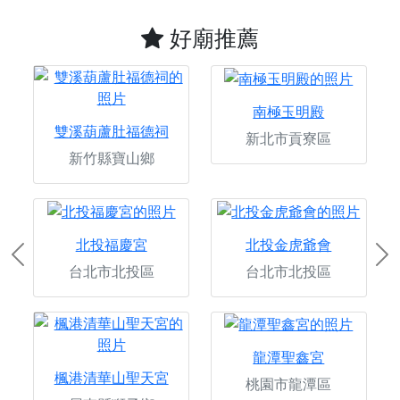
好廟推薦
南極玉明殿
雙溪葫蘆肚福德祠
新北市貢寮區
新竹縣寶山鄉
北投福慶宮
北投金虎爺會
Previous
Ne
台北市北投區
台北市北投區
龍潭聖鑫宮
楓港清華山聖天宮
桃園市龍潭區