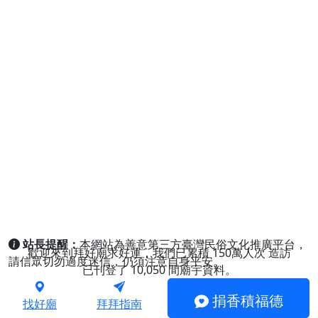
站長提醒：
本網站為善意第三方臺灣民俗文化推廣平台，
歡迎來到拜好廟求好運，我們已累積
150萬人次
造訪
請信眾切勿過度迷信，仍須注意自身平安。
已刊登了
10,050
間廟宇資料。
捐香積福德
找好廟
拜拜指南