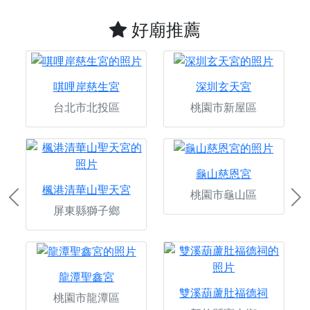
好廟推薦
唭哩岸慈生宮
深圳玄天宮
台北市北投區
桃園市新屋區
龜山慈恩宮
楓港清華山聖天宮
桃園市龜山區
Previous
Ne
屏東縣獅子鄉
龍潭聖鑫宮
雙溪葫蘆肚福德祠
桃園市龍潭區