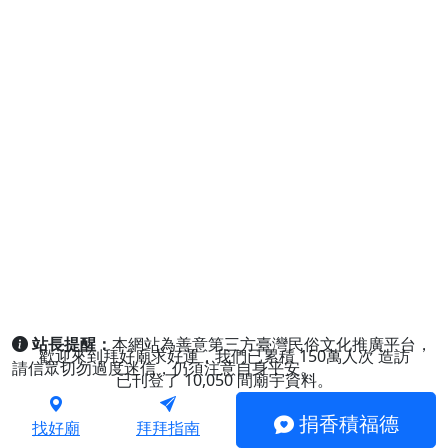
站長提醒：
本網站為善意第三方臺灣民俗文化推廣平台，
歡迎來到拜好廟求好運，我們已累積
150萬人次
造訪
請信眾切勿過度迷信，仍須注意自身平安。
已刊登了
10,050
間廟宇資料。
捐香積福德
找好廟
拜拜指南