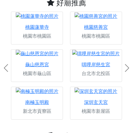
好廟推薦
桃園蓮華寺
桃園慈善宮
桃園市桃園區
桃園市桃園區
龜山慈恩宮
唭哩岸慈生宮
Previous
Ne
桃園市龜山區
台北市北投區
南極玉明殿
深圳玄天宮
新北市貢寮區
桃園市新屋區