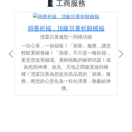
工商服務
捐香祈福，頂級沉香祈願積福
澄霖沉香邀您一同積功德
一炷心香，一份福報！「捐香」服務，讓您
輕鬆累積善緣！「捐香」不只是一種祈福，
Previous
Next
更是您改善磁場、廣納福氣的秘密武器！成
為您與神佛、祖先、天地之間最直接的橋
樑！澄霖沉香為您提供高品質的「捐香」服
務，將您的心意化為一柱柱清香，敬獻給神
佛。