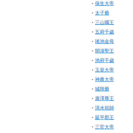
歡迎信眾分享您前往
保生大帝
太子爺
三山國王
五府千歲
瑤池金母
開漳聖王
池府千歲
玉皇大帝
神農大帝
城隍爺
廣澤尊王
清水祖師
延平郡王
三官大帝