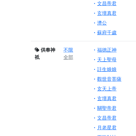
文昌帝君
玄壇真君
濟公
蘇府千歲
供奉神
不限
福德正神
祇
全部
天上聖母
註生娘娘
觀世音菩薩
玄天上帝
玄壇真君
關聖帝君
文昌帝君
月老星君