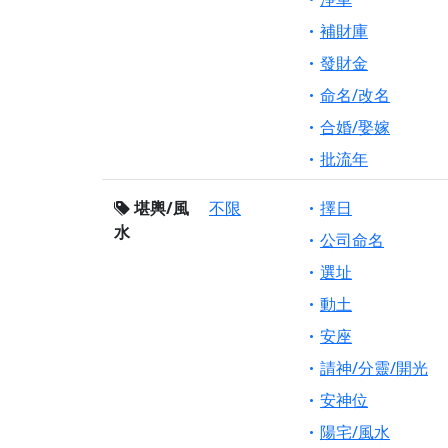
補財庫
發財金
命名/改名
合婚/娶嫁
批流年
堪輿/風
不限
擇日
水
公司命名
選址
動土
安座
請神/分靈/開光
安神位
陽宅/風水