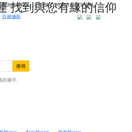
運 找到與您有緣的信仰
站查詢宮廟資訊，已刊登了
10,050
間廟宇資料。
百廟攝影
搜尋
找的廟宇。
更是一趟充滿神明加持、帶你走透透的「神級文化
人累積福德、祈求平安好運
信大德，一同回到母娘慈悲座前，祈福納祥、慎