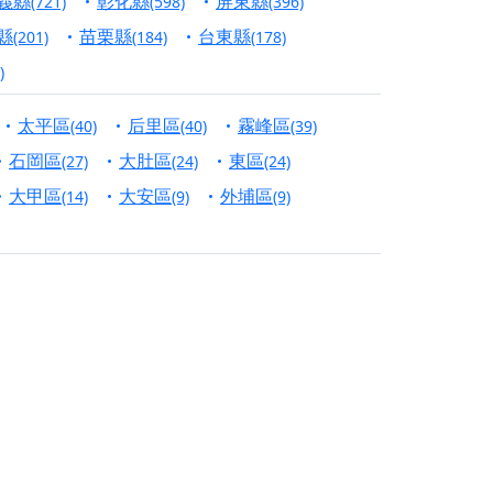
義縣
彰化縣
屏東縣
(721)
(598)
(396)
縣
苗栗縣
台東縣
份對祖先的感恩、對親人的思念，也是為家人祈
(201)
(184)
(178)
)
邀十方善信大德共同參與。
太平區
后里區
霧峰區
(40)
(40)
(39)
先親眷祈求安息，也為自身與家人累積福德、種
石岡區
大肚區
東區
(27)
(24)
(24)
天尊」 親自坐鎮主法！幫你累積的功德福報自然
大甲區
大安區
外埔區
(14)
(9)
(9)
地公埔，祈願闔家平安、地方祥和、福運綿長。
沐母娘慈光，共祈平安吉祥
陽兩利、闔家平安的殊勝因緣。
田
回憶
忘。