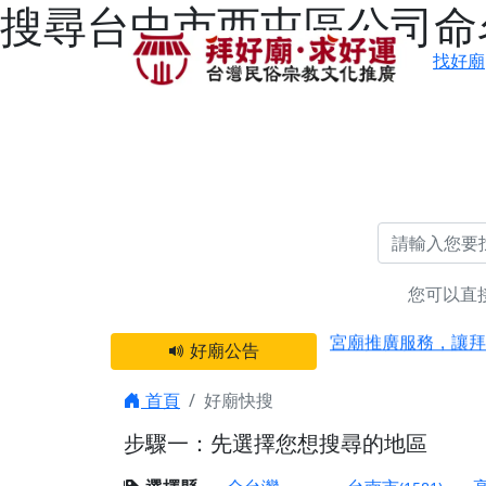
搜尋台中市西屯區公司命名
找好廟
您可以直
感謝 【新竹縣新豐
宮廟推廣服務，讓拜
好廟公告
【台北 北投金虎爺
之旅」！
首頁
好廟快搜
【台北北投 唭哩岸
步驟一：先選擇您想搜尋的地區
【屏東縣獅子鄉 楓