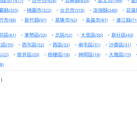
高雄市
台中市
雲林縣
新北市
嘉
(1477)
(928)
(833)
(764)
蘭縣
桃園市
台北市
澎湖縣
花蓮
寺】盂蘭盆中元報恩法會，這場法會不只是超薦與普渡，更是一
(325)
(322)
(316)
(240)
意。
竹市
新竹縣
基隆市
嘉義市
連江縣
(98)
(97)
(92)
(87)
(71
】丙午年梁皇寶懺法會，一念虔誠禮寶懺，一分懺悔植福田，誠
屯區
東勢區
北區
大里區
新社區
(61)
(53)
(52)
(50)
(43)
明殿】中元普渡大法會，誠摯歡迎十方善信大德隨喜贊普，為祖
水區
西屯區
西區
南屯區
沙鹿區
(35)
(32)
(32)
(31)
(31)
廟)】中元普渡交給專業的來，省時省力又積福！「玉皇大帝 大
區
龍井區
梧棲區
神岡區
大雅區
(22)
(20)
(18)
(16)
(15)
(8)
】慶讚中元普渡法會，誠摯邀請十方善信大德，一同回到北投土
）
】瑤池金母聖誕祝壽盛典，邀請十方善信大德蒞臨參香祝壽，同
】丙午年慶讚中元普渡法會，正是讓我們用善念與功德，迴向冥
】丙午年中元普渡讚普超薦法會，普施眾生・慎終追遠・廣植福
】父親節陪爸爸一起闖關趣，邀請大小朋友一起留下珍貴的家庭
】父親節奉茶感恩活動，一杯茶，一份心意；一句感謝，一生難
加入我們LINE官方帳號，讓我們協助您的廟宇推廣。