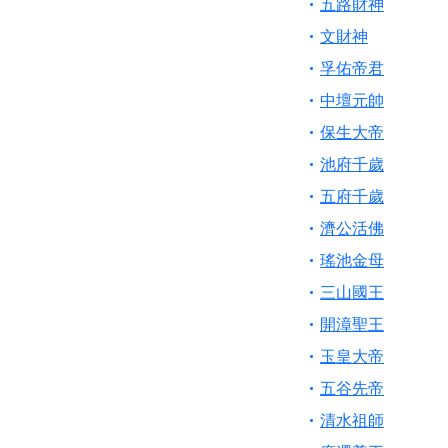
五路財神
文財神
孚佑帝君
中壇元帥
保生大帝
池府千歲
五府千歲
濟公活佛
瑤池金母
三山國王
開漳聖王
玉皇大帝
五谷先帝
清水祖師