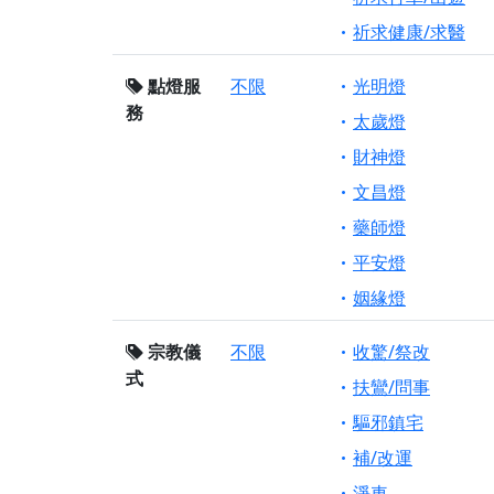
祈求健康/求醫
點燈服
不限
光明燈
務
太歲燈
財神燈
文昌燈
藥師燈
平安燈
姻緣燈
宗教儀
不限
收驚/祭改
式
扶鸞/問事
驅邪鎮宅
補/改運
淨車