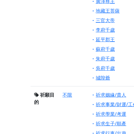
廣澤尊王
地藏王菩薩
三官大帝
李府千歲
延平郡王
蘇府千歲
朱府千歲
吳府千歲
城隍爺
祈願目
不限
祈求姻緣/貴人
的
祈求事業/財運/工
祈求學業/考運
祈求生子/順產
祈求行車/出遊