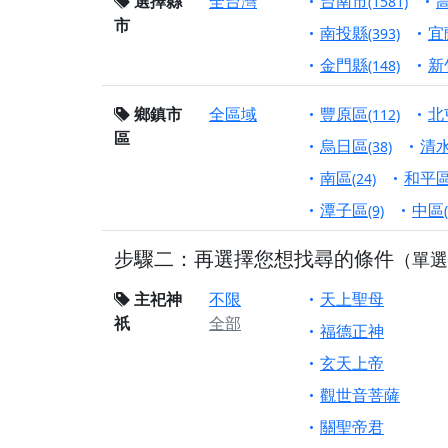
選擇縣
全台灣
台南市
終追遠、廣植福田
(1581)
市
南投縣
宜
【桃園市 桃園蓮華
(393)
願平安順遂的慈悲心
金門縣
新
(148)
【桃園龜山 慈恩宮
鄉鎮市
全區域
豐原區
北
(112)
【新北貢寮 南極玉
區
下善緣。
烏日區
清
(38)
【桃園慈善宮(天公
南區
和平
(24)
是「超級加倍」！
潭子區
中區
(9)
【台北北投 福慶宮
步驟二：再選擇您想找尋的條件
（單選
【桃園龜山 慈恩宮
【桃園龜山 慈恩宮
主祀神
不限
天上聖母
祇
全部
【新北八里 紫德宮
福德正神
【台北北投金虎爺會
玄天上帝
【新北八里 紫德宮
觀世音菩薩
歡迎友廟長官、小編
關聖帝君