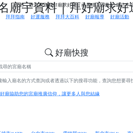
廟宇資料 | 拜好廟求好
您好，歡迎來到拜好廟求好運，已累積
150萬人
造訪本
拜拜指南
好運服務
拜拜大百科
好廟報導
好廟活動
好廟快搜
接輸入廟名的方式查詢或者透過以下的搜尋功能，查詢您想要尋
鄉 池和宮】 贊助支持我們推廣台灣民俗宗教文化
好廟協助您的宮廟推廣信仰，讓更多人與您結緣
會】丙午年最Chill的神級會香之旅，這不只是一場宗教盛事，
慈生宮】慶讚中元普渡法會，誠摯邀請您一同參與，為自己與家
港清華山聖天宮】驪山母娘聖誕暨中元普渡大法會，誠邀十方善