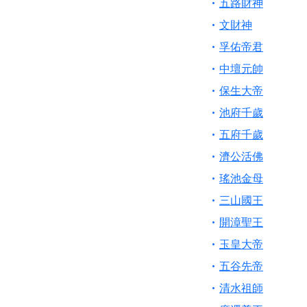
五路財神
文財神
孚佑帝君
中壇元帥
保生大帝
池府千歲
五府千歲
濟公活佛
瑤池金母
三山國王
開漳聖王
玉皇大帝
五谷先帝
清水祖師