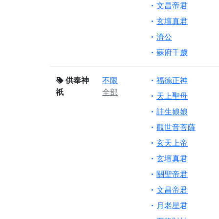
文昌帝君
玄壇真君
濟公
蘇府千歲
供奉神
不限
福德正神
祇
全部
天上聖母
註生娘娘
觀世音菩薩
玄天上帝
玄壇真君
關聖帝君
文昌帝君
月老星君