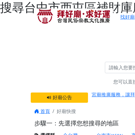
搜尋台中市西屯區補財庫廟
找好廟
您可以直
感謝 【新竹縣新豐
宮廟推廣服務，讓拜
好廟公告
【台北 北投金虎爺
之旅」！
首頁
好廟快搜
【台北北投 唭哩岸
步驟一：先選擇您想搜尋的地區
【屏東縣獅子鄉 楓
終追遠、廣植福田