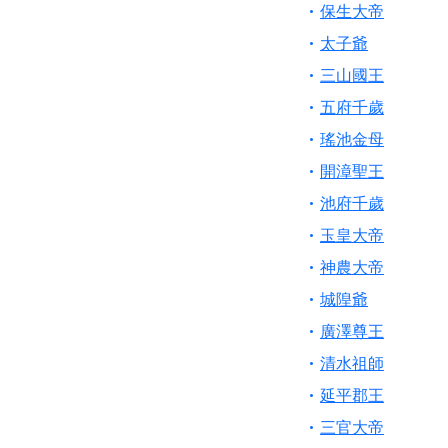
歡迎信眾分享您前往
保生大帝
太子爺
三山國王
五府千歲
瑤池金母
開漳聖王
池府千歲
玉皇大帝
神農大帝
城隍爺
廣澤尊王
清水祖師
延平郡王
三官大帝