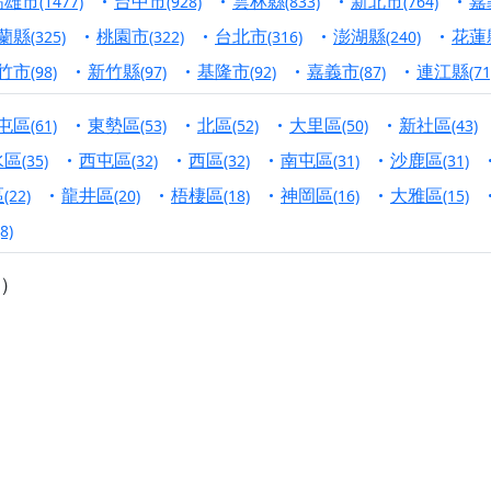
高雄市
台中市
雲林縣
新北市
嘉
(1477)
(928)
(833)
(764)
寺】盂蘭盆中元報恩法會，這場法會不只是超薦與普渡，更是一
蘭縣
桃園市
台北市
澎湖縣
花蓮
(325)
(322)
(316)
(240)
意。
竹市
新竹縣
基隆市
嘉義市
連江縣
(98)
(97)
(92)
(87)
(71
】丙午年梁皇寶懺法會，一念虔誠禮寶懺，一分懺悔植福田，誠
屯區
東勢區
北區
大里區
新社區
(61)
(53)
(52)
(50)
(43)
明殿】中元普渡大法會，誠摯歡迎十方善信大德隨喜贊普，為祖
水區
西屯區
西區
南屯區
沙鹿區
(35)
(32)
(32)
(31)
(31)
廟)】中元普渡交給專業的來，省時省力又積福！「玉皇大帝 大
區
龍井區
梧棲區
神岡區
大雅區
(22)
(20)
(18)
(16)
(15)
(8)
】慶讚中元普渡法會，誠摯邀請十方善信大德，一同回到北投土
）
】瑤池金母聖誕祝壽盛典，邀請十方善信大德蒞臨參香祝壽，同
】丙午年慶讚中元普渡法會，正是讓我們用善念與功德，迴向冥
】丙午年中元普渡讚普超薦法會，普施眾生・慎終追遠・廣植福
】父親節陪爸爸一起闖關趣，邀請大小朋友一起留下珍貴的家庭
】父親節奉茶感恩活動，一杯茶，一份心意；一句感謝，一生難
加入我們LINE官方帳號，讓我們協助您的廟宇推廣。