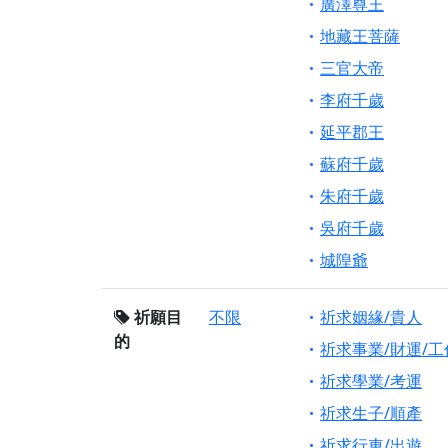
廣澤尊王
地藏王菩薩
三官大帝
李府千歲
延平郡王
蘇府千歲
朱府千歲
吳府千歲
城隍爺
祈願目
不限
祈求姻緣/貴人
的
祈求事業/財運/工
祈求學業/考運
祈求生子/順產
祈求行車/出遊