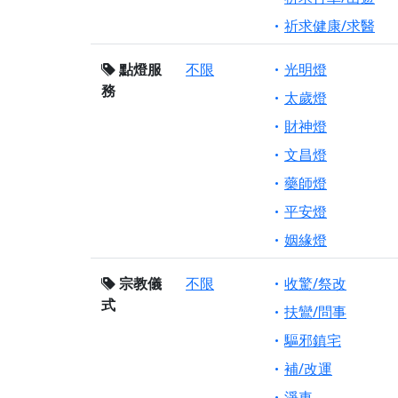
祈求健康/求醫
點燈服
不限
光明燈
務
太歲燈
財神燈
文昌燈
藥師燈
平安燈
姻緣燈
宗教儀
不限
收驚/祭改
式
扶鸞/問事
驅邪鎮宅
補/改運
淨車