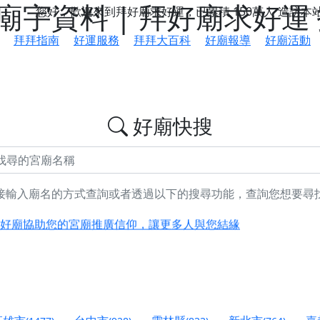
宇資料 | 拜好廟求好運
您好，歡迎來到拜好廟求好運，已累積
150萬人
造訪本
拜拜指南
好運服務
拜拜大百科
好廟報導
好廟活動
好廟快搜
接輸入廟名的方式查詢或者透過以下的搜尋功能，查詢您想要尋
鄉 池和宮】 贊助支持我們推廣台灣民俗宗教文化
好廟協助您的宮廟推廣信仰，讓更多人與您結緣
會】丙午年最Chill的神級會香之旅，這不只是一場宗教盛事，
慈生宮】慶讚中元普渡法會，誠摯邀請您一同參與，為自己與家
港清華山聖天宮】驪山母娘聖誕暨中元普渡大法會，誠邀十方善