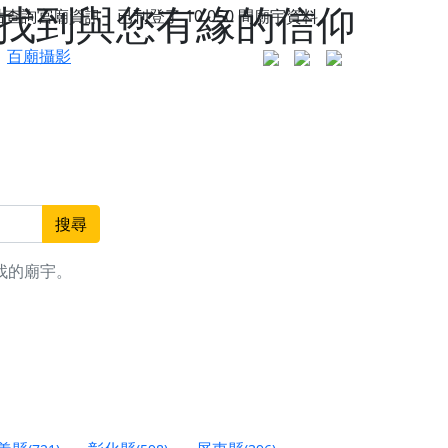
 找到與您有緣的信仰
站查詢宮廟資訊，已刊登了
10,050
間廟宇資料。
百廟攝影
搜尋
找的廟宇。
更是一趟充滿神明加持、帶你走透透的「神級文化
人累積福德、祈求平安好運
信大德，一同回到母娘慈悲座前，祈福納祥、慎