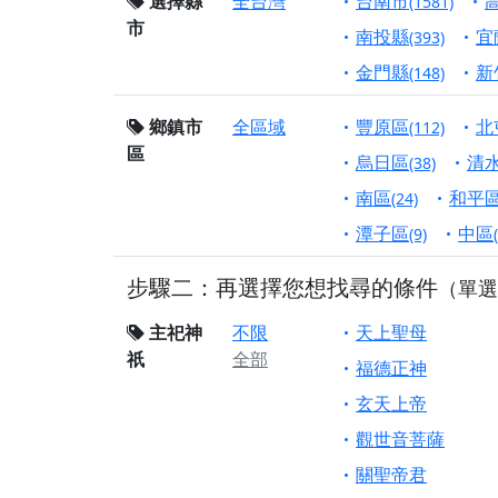
選擇縣
全台灣
台南市
(1581)
市
【桃園市 桃園蓮華
南投縣
宜
(393)
願平安順遂的慈悲心
金門縣
新
(148)
【桃園龜山 慈恩宮
鄉鎮市
全區域
豐原區
北
(112)
【新北貢寮 南極玉
區
下善緣。
烏日區
清
(38)
【桃園慈善宮(天公
南區
和平
(24)
是「超級加倍」！
潭子區
中區
(9)
【台北北投 福慶宮
步驟二：再選擇您想找尋的條件
（單選
【桃園龜山 慈恩宮
【桃園龜山 慈恩宮
主祀神
不限
天上聖母
祇
全部
【新北八里 紫德宮
福德正神
【台北北投金虎爺會
玄天上帝
【新北八里 紫德宮
觀世音菩薩
歡迎友廟長官、小編
關聖帝君