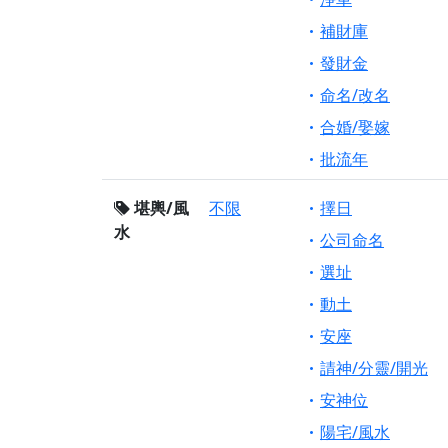
補財庫
發財金
命名/改名
合婚/娶嫁
批流年
堪輿/風
不限
擇日
水
公司命名
選址
動土
安座
請神/分靈/開光
安神位
陽宅/風水