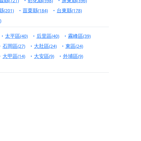
義縣
彰化縣
屏東縣
(721)
(598)
(396)
份對祖先的感恩、對親人的思念，也是為家人祈
縣
苗栗縣
台東縣
(201)
(184)
(178)
)
邀十方善信大德共同參與。
太平區
后里區
霧峰區
(40)
(40)
(39)
先親眷祈求安息，也為自身與家人累積福德、種
石岡區
大肚區
東區
(27)
(24)
(24)
天尊」 親自坐鎮主法！幫你累積的功德福報自然
大甲區
大安區
外埔區
(14)
(9)
(9)
地公埔，祈願闔家平安、地方祥和、福運綿長。
沐母娘慈光，共祈平安吉祥
陽兩利、闔家平安的殊勝因緣。
田
回憶
忘。