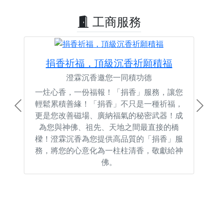
工商服務
捐香祈福，頂級沉香祈願積福
澄霖沉香邀您一同積功德
一炷心香，一份福報！「捐香」服務，讓您
輕鬆累積善緣！「捐香」不只是一種祈福，
Previous
Next
更是您改善磁場、廣納福氣的秘密武器！成
為您與神佛、祖先、天地之間最直接的橋
樑！澄霖沉香為您提供高品質的「捐香」服
務，將您的心意化為一柱柱清香，敬獻給神
佛。