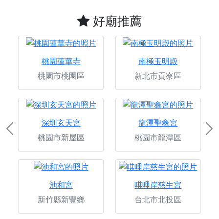
好廟推薦
桃園蓮華寺
南極玉明殿
桃園市桃園區
新北市貢寮區
深圳玄天宮
龍潭聖鑫宮
Previous
Ne
桃園市新屋區
桃園市龍潭區
池和宮
唭哩岸慈生宮
新竹縣新豐鄉
台北市北投區