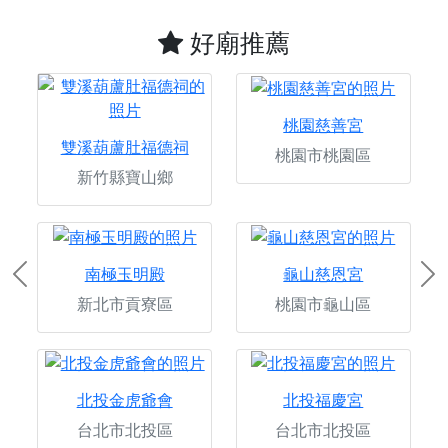
好廟推薦
桃園慈善宮
雙溪葫蘆肚福德祠
桃園市桃園區
新竹縣寶山鄉
南極玉明殿
龜山慈恩宮
Previous
Ne
新北市貢寮區
桃園市龜山區
北投金虎爺會
北投福慶宮
台北市北投區
台北市北投區