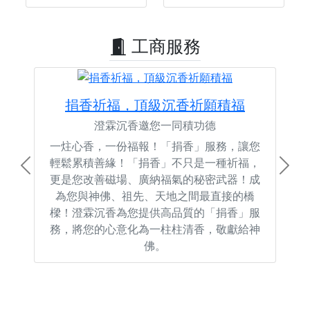
工商服務
捐香祈福，頂級沉香祈願積福
澄霖沉香邀您一同積功德
一炷心香，一份福報！「捐香」服務，讓您
輕鬆累積善緣！「捐香」不只是一種祈福，
Previous
Next
更是您改善磁場、廣納福氣的秘密武器！成
為您與神佛、祖先、天地之間最直接的橋
樑！澄霖沉香為您提供高品質的「捐香」服
務，將您的心意化為一柱柱清香，敬獻給神
佛。