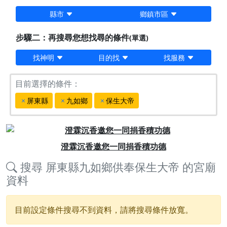
縣市
鄉鎮市區
步驟二：再搜尋您想找尋的條件
(單選)
找神明
目的找
找服務
目前選擇的條件：
屏東縣
九如鄉
保生大帝
Previous
Next
澄霖沉香邀您一同捐香積功德
搜尋
屏東縣九如鄉供奉保生大帝
的宮廟
資料
目前設定條件搜尋不到資料，請將搜尋條件放寬。