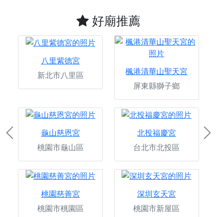
好廟推薦
八里紫德宮
楓港清華山聖天宮
新北市八里區
屏東縣獅子鄉
龜山慈恩宮
北投福慶宮
Previous
Ne
桃園市龜山區
台北市北投區
桃園慈善宮
深圳玄天宮
桃園市桃園區
桃園市新屋區