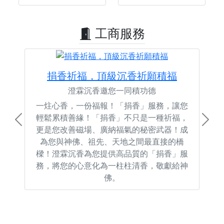
工商服務
捐香祈福，頂級沉香祈願積福
澄霖沉香邀您一同積功德
一炷心香，一份福報！「捐香」服務，讓您
輕鬆累積善緣！「捐香」不只是一種祈福，
Previous
Next
更是您改善磁場、廣納福氣的秘密武器！成
為您與神佛、祖先、天地之間最直接的橋
樑！澄霖沉香為您提供高品質的「捐香」服
務，將您的心意化為一柱柱清香，敬獻給神
佛。