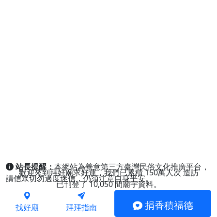
站長提醒：
本網站為善意第三方臺灣民俗文化推廣平台，
歡迎來到拜好廟求好運，我們已累積
150萬人次
造訪
請信眾切勿過度迷信，仍須注意自身平安。
已刊登了
10,050
間廟宇資料。
捐香積福德
找好廟
拜拜指南