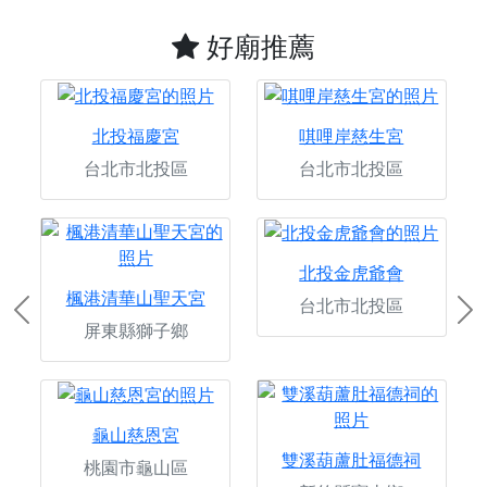
好廟推薦
北投福慶宮
唭哩岸慈生宮
台北市北投區
台北市北投區
北投金虎爺會
楓港清華山聖天宮
台北市北投區
Previous
Ne
屏東縣獅子鄉
龜山慈恩宮
雙溪葫蘆肚福德祠
桃園市龜山區