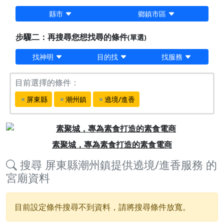
縣市
鄉鎮市區
步驟二：再搜尋您想找尋的條件
(單選)
找神明
目的找
找服務
目前選擇的條件：
屏東縣
潮州鎮
遶境/進香
Previous
Next
素聚城，專為素食打造的素食電商
搜尋
屏東縣潮州鎮提供遶境/進香服務
的
宮廟資料
目前設定條件搜尋不到資料，請將搜尋條件放寬。