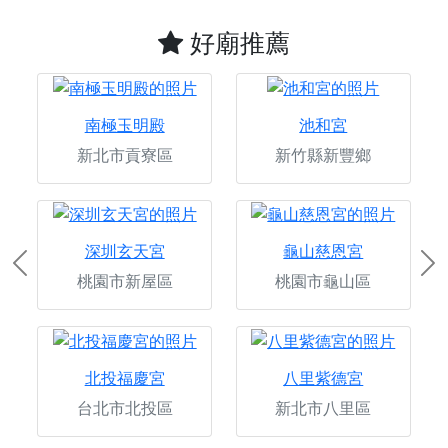
好廟推薦
南極玉明殿
池和宮
新北市貢寮區
新竹縣新豐鄉
深圳玄天宮
龜山慈恩宮
Previous
Ne
桃園市新屋區
桃園市龜山區
北投福慶宮
八里紫德宮
台北市北投區
新北市八里區