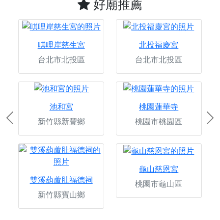
好廟推薦
唭哩岸慈生宮
北投福慶宮
台北市北投區
台北市北投區
池和宮
桃園蓮華寺
新竹縣新豐鄉
桃園市桃園區
Previous
Ne
龜山慈恩宮
雙溪葫蘆肚福德祠
桃園市龜山區
新竹縣寶山鄉