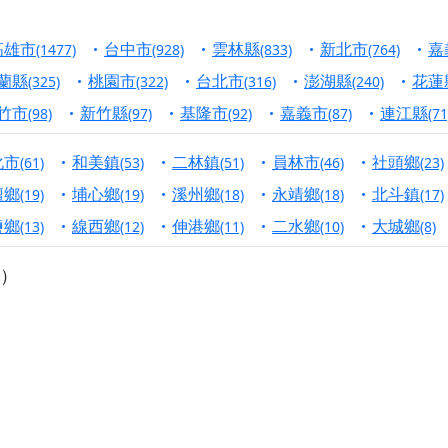
港清華山聖天宮】驪山母娘聖誕暨中元普渡大法會，誠邀十方善
高雄市
台中市
雲林縣
新北市
嘉
(1477)
(928)
(833)
(764)
寺】盂蘭盆中元報恩法會，這場法會不只是超薦與普渡，更是一
蘭縣
桃園市
台北市
澎湖縣
花蓮
(325)
(322)
(316)
(240)
意。
竹市
新竹縣
基隆市
嘉義市
連江縣
(98)
(97)
(92)
(87)
(71
】丙午年梁皇寶懺法會，一念虔誠禮寶懺，一分懺悔植福田，誠
化市
和美鎮
二林鎮
員林市
社頭鄉
(61)
(53)
(51)
(46)
(23)
明殿】中元普渡大法會，誠摯歡迎十方善信大德隨喜贊普，為祖
壇鄉
埔心鄉
溪州鄉
永靖鄉
北斗鎮
(19)
(19)
(18)
(18)
(17)
廟)】中元普渡交給專業的來，省時省力又積福！「玉皇大帝 大
鹽鄉
線西鄉
伸港鄉
二水鄉
大城鄉
(13)
(12)
(11)
(10)
(8)
）
】慶讚中元普渡法會，誠摯邀請十方善信大德，一同回到北投土
】瑤池金母聖誕祝壽盛典，邀請十方善信大德蒞臨參香祝壽，同
】丙午年慶讚中元普渡法會，正是讓我們用善念與功德，迴向冥
】丙午年中元普渡讚普超薦法會，普施眾生・慎終追遠・廣植福
】父親節陪爸爸一起闖關趣，邀請大小朋友一起留下珍貴的家庭
】父親節奉茶感恩活動，一杯茶，一份心意；一句感謝，一生難