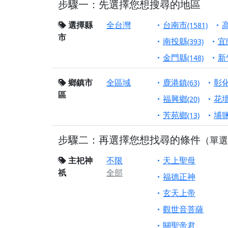
步驟一：先選擇您想搜尋的地區
【屏東縣獅子鄉 楓
終追遠、廣植福田
選擇縣
全台灣
台南市
(1581)
市
【桃園市 桃園蓮華
南投縣
宜
(393)
願平安順遂的慈悲心
金門縣
新
(148)
【桃園龜山 慈恩宮
鄉鎮市
全區域
鹿港鎮
彰
(63)
【新北貢寮 南極玉
區
下善緣。
福興鄉
花
(20)
【桃園慈善宮(天公
芳苑鄉
埔
(13)
是「超級加倍」！
步驟二：再選擇您想找尋的條件
（單選
【台北北投 福慶宮
【桃園龜山 慈恩宮
主祀神
不限
天上聖母
祇
全部
【桃園龜山 慈恩宮
福德正神
【新北八里 紫德宮
玄天上帝
【台北北投金虎爺會
觀世音菩薩
【新北八里 紫德宮
關聖帝君