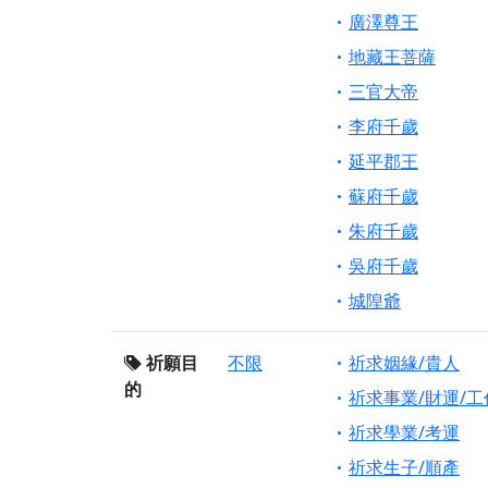
廣澤尊王
地藏王菩薩
三官大帝
李府千歲
延平郡王
蘇府千歲
朱府千歲
吳府千歲
城隍爺
祈願目
不限
祈求姻緣/貴人
的
祈求事業/財運/工
祈求學業/考運
祈求生子/順產