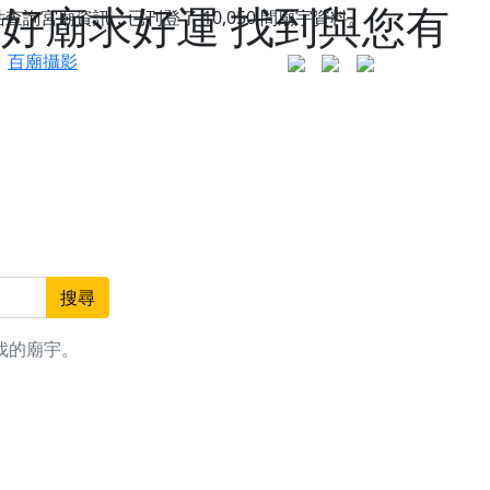
拜好廟求好運 找到與您有
站查詢宮廟資訊，已刊登了
10,050
間廟宇資料。
百廟攝影
搜尋
找的廟宇。
更是一趟充滿神明加持、帶你走透透的「神級文化
人累積福德、祈求平安好運