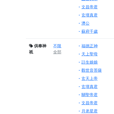
文昌帝君
玄壇真君
濟公
蘇府千歲
供奉神
不限
福德正神
祇
全部
天上聖母
註生娘娘
觀世音菩薩
玄天上帝
玄壇真君
關聖帝君
文昌帝君
月老星君