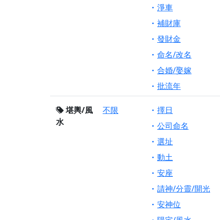
淨車
補財庫
發財金
命名/改名
合婚/娶嫁
批流年
堪輿/風
不限
擇日
水
公司命名
選址
動土
安座
請神/分靈/開光
安神位