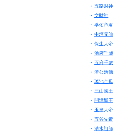
五路財神
文財神
孚佑帝君
中壇元帥
保生大帝
池府千歲
五府千歲
濟公活佛
瑤池金母
三山國王
開漳聖王
玉皇大帝
五谷先帝
清水祖師