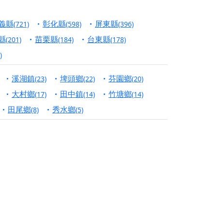
信大德，一同回到母娘慈悲座前，祈福納祥、慎
義縣
彰化縣
屏東縣
(721)
(598)
(396)
份對祖先的感恩、對親人的思念，也是為家人祈
縣
苗栗縣
台東縣
(201)
(184)
(178)
)
邀十方善信大德共同參與。
溪湖鎮
埤頭鄉
芬園鄉
(23)
(22)
(20)
先親眷祈求安息，也為自身與家人累積福德、種
大村鄉
田中鎮
竹塘鄉
(17)
(14)
(14)
天尊」 親自坐鎮主法！幫你累積的功德福報自然
田尾鄉
秀水鄉
(8)
(5)
地公埔，祈願闔家平安、地方祥和、福運綿長。
沐母娘慈光，共祈平安吉祥
陽兩利、闔家平安的殊勝因緣。
田
回憶
忘。