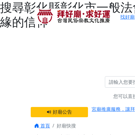
搜尋彰化縣彰化市一般法會
緣的信仰
找好廟
您可以直
感謝 【新竹縣新豐
宮廟推廣服務，讓拜
好廟公告
【台北 北投金虎爺
之旅」！
首頁
好廟快搜
【台北北投 唭哩岸