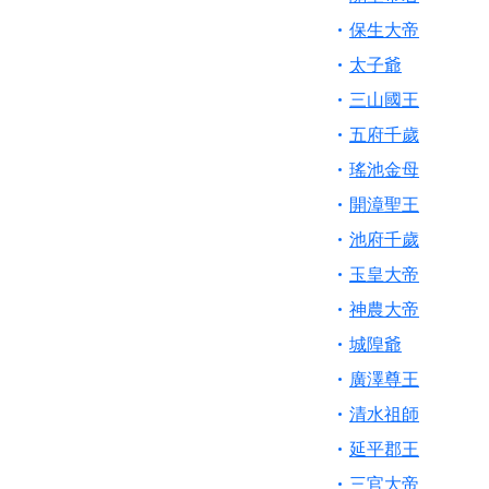
【桃園新屋 深圳玄
保生大帝
【桃園新屋 深圳玄
太子爺
歡迎友廟長官、小編
三山國王
歡迎信眾分享您前往
五府千歲
瑤池金母
開漳聖王
池府千歲
玉皇大帝
神農大帝
城隍爺
廣澤尊王
清水祖師
延平郡王
三官大帝