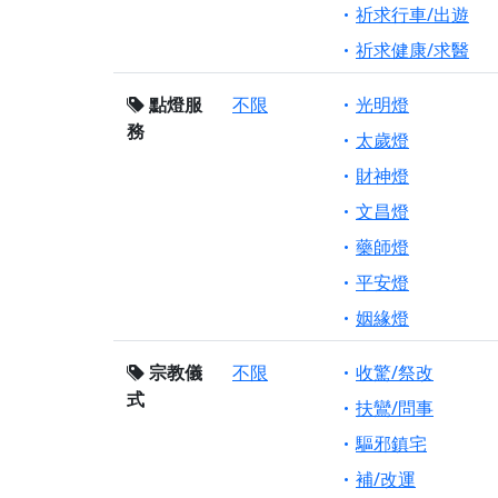
祈求行車/出遊
祈求健康/求醫
點燈服
不限
光明燈
務
太歲燈
財神燈
文昌燈
藥師燈
平安燈
姻緣燈
宗教儀
不限
收驚/祭改
式
扶鸞/問事
驅邪鎮宅
補/改運