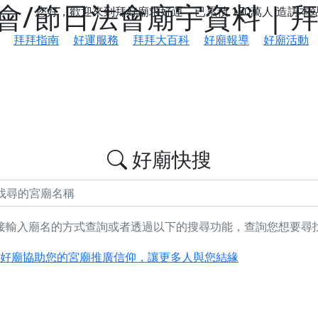
/節日法會廟宇資料 | 
您好，歡迎來到拜好廟求好運，已累積
150萬人
造訪本
拜拜指南
好運服務
拜拜大百科
好廟報導
好廟活動
好廟快搜
接輸入廟名的方式查詢或者透過以下的搜尋功能，查詢您想要尋
鄉 池和宮】 贊助支持我們推廣台灣民俗宗教文化
好廟協助您的宮廟推廣信仰，讓更多人與您結緣
會】丙午年最Chill的神級會香之旅，這不只是一場宗教盛事，
慈生宮】慶讚中元普渡法會，誠摯邀請您一同參與，為自己與家