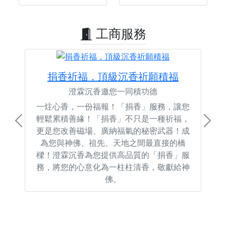
工商服務
捐香祈福，頂級沉香祈願積福
澄霖沉香邀您一同積功德
一炷心香，一份福報！「捐香」服務，讓您
輕鬆累積善緣！「捐香」不只是一種祈福，
Previous
Next
更是您改善磁場、廣納福氣的秘密武器！成
為您與神佛、祖先、天地之間最直接的橋
樑！澄霖沉香為您提供高品質的「捐香」服
務，將您的心意化為一柱柱清香，敬獻給神
佛。