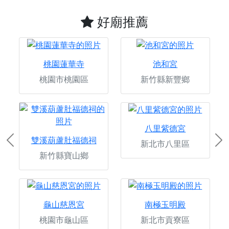
好廟推薦
桃園蓮華寺
池和宮
桃園市桃園區
新竹縣新豐鄉
八里紫德宮
雙溪葫蘆肚福德祠
新北市八里區
Previous
Ne
新竹縣寶山鄉
龜山慈恩宮
南極玉明殿
桃園市龜山區
新北市貢寮區