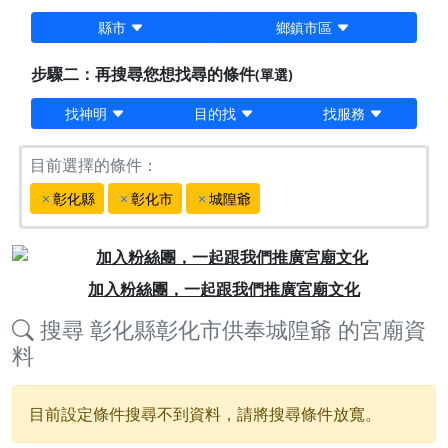
縣市
鄉鎮市區
步驟二：再搜尋您想找尋的條件
(單選)
找神明
目的找
找服務
目前選擇的條件：
彰化縣
彰化市
城隍爺
Previous
Next
加入粉絲團，一起跟我們推廣宮廟文化
搜尋
彰化縣彰化市供奉城隍爺
的宮廟資
料
目前設定條件搜尋不到資料，請將搜尋條件放寬。