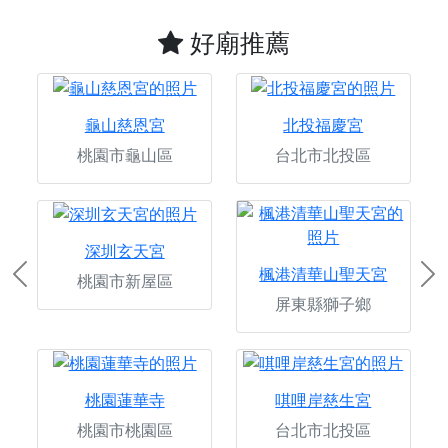
好廟推薦
龜山慈恩宮
北投福慶宮
桃園市龜山區
台北市北投區
深圳玄天宮
楓港清華山聖天宮
桃園市新屋區
Previous
Ne
屏東縣獅子鄉
桃園蓮華寺
唭哩岸慈生宮
桃園市桃園區
台北市北投區