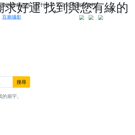
廟求好運 找到與您有緣的
站查詢宮廟資訊，已刊登了
10,050
間廟宇資料。
百廟攝影
搜尋
找的廟宇。
更是一趟充滿神明加持、帶你走透透的「神級文化
人累積福德、祈求平安好運