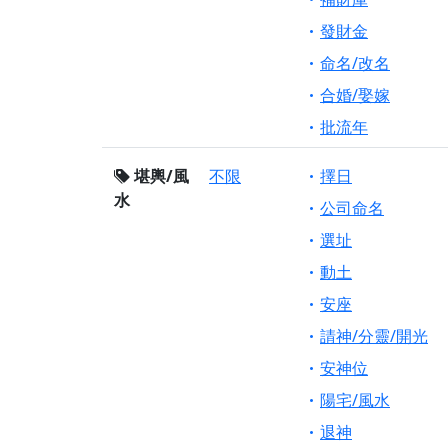
發財金
命名/改名
合婚/娶嫁
批流年
堪輿/風
不限
擇日
水
公司命名
選址
動土
安座
請神/分靈/開光
安神位
陽宅/風水
退神