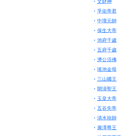
文財神
孚佑帝君
中壇元帥
保生大帝
池府千歲
五府千歲
濟公活佛
瑤池金母
三山國王
開漳聖王
玉皇大帝
五谷先帝
清水祖師
廣澤尊王