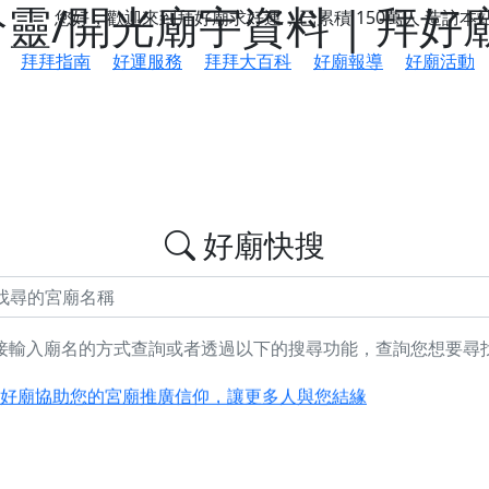
靈/開光廟宇資料 | 拜好
您好，歡迎來到拜好廟求好運，已累積
150萬人
造訪本
拜拜指南
好運服務
拜拜大百科
好廟報導
好廟活動
好廟快搜
接輸入廟名的方式查詢或者透過以下的搜尋功能，查詢您想要尋
鄉 池和宮】 贊助支持我們推廣台灣民俗宗教文化
好廟協助您的宮廟推廣信仰，讓更多人與您結緣
會】丙午年最Chill的神級會香之旅，這不只是一場宗教盛事，
慈生宮】慶讚中元普渡法會，誠摯邀請您一同參與，為自己與家