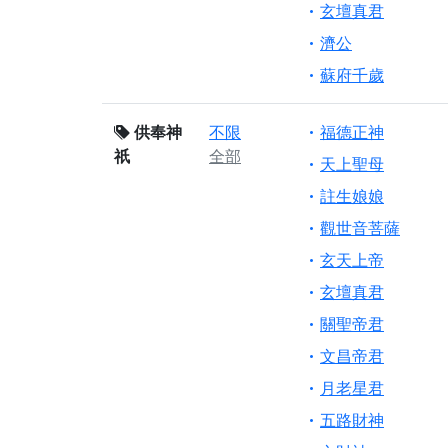
玄壇真君
濟公
蘇府千歲
供奉神
不限
福德正神
祇
全部
天上聖母
註生娘娘
觀世音菩薩
玄天上帝
玄壇真君
關聖帝君
文昌帝君
月老星君
五路財神