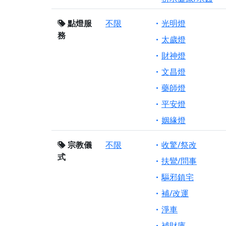
點燈服
不限
光明燈
務
太歲燈
財神燈
文昌燈
藥師燈
平安燈
姻緣燈
宗教儀
不限
收驚/祭改
式
扶鸞/問事
驅邪鎮宅
補/改運
淨車
補財庫