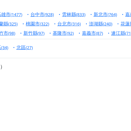
港清華山聖天宮】驪山母娘聖誕暨中元普渡大法會，誠邀十方善
高雄市
台中市
雲林縣
新北市
嘉
(1477)
(928)
(833)
(764)
寺】盂蘭盆中元報恩法會，這場法會不只是超薦與普渡，更是一
蘭縣
桃園市
台北市
澎湖縣
花蓮
(325)
(322)
(316)
(240)
意。
竹市
新竹縣
基隆市
嘉義市
連江縣
(98)
(97)
(92)
(87)
(71
】丙午年梁皇寶懺法會，一念虔誠禮寶懺，一分懺悔植福田，誠
區
北區
(34)
(27)
明殿】中元普渡大法會，誠摯歡迎十方善信大德隨喜贊普，為祖
廟)】中元普渡交給專業的來，省時省力又積福！「玉皇大帝 大
）
】慶讚中元普渡法會，誠摯邀請十方善信大德，一同回到北投土
】瑤池金母聖誕祝壽盛典，邀請十方善信大德蒞臨參香祝壽，同
】丙午年慶讚中元普渡法會，正是讓我們用善念與功德，迴向冥
】丙午年中元普渡讚普超薦法會，普施眾生・慎終追遠・廣植福
】父親節陪爸爸一起闖關趣，邀請大小朋友一起留下珍貴的家庭
】父親節奉茶感恩活動，一杯茶，一份心意；一句感謝，一生難