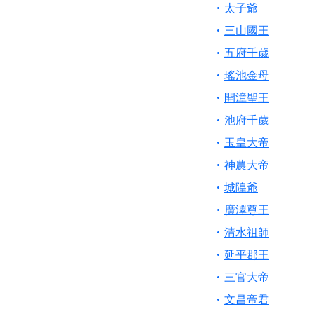
太子爺
【桃園新屋 深圳玄
三山國王
【桃園新屋 深圳玄
五府千歲
【桃園慈善宮(天公
瑤池金母
歡迎友廟長官、小編
開漳聖王
歡迎信眾分享您前往
池府千歲
玉皇大帝
神農大帝
城隍爺
廣澤尊王
清水祖師
延平郡王
三官大帝
文昌帝君