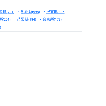
信大德，一同回到母娘慈悲座前，祈福納祥、慎
義縣
彰化縣
屏東縣
(721)
(598)
(396)
份對祖先的感恩、對親人的思念，也是為家人祈
縣
苗栗縣
台東縣
(201)
(184)
(178)
)
邀十方善信大德共同參與。
先親眷祈求安息，也為自身與家人累積福德、種
天尊」 親自坐鎮主法！幫你累積的功德福報自然
地公埔，祈願闔家平安、地方祥和、福運綿長。
沐母娘慈光，共祈平安吉祥
陽兩利、闔家平安的殊勝因緣。
田
回憶
忘。