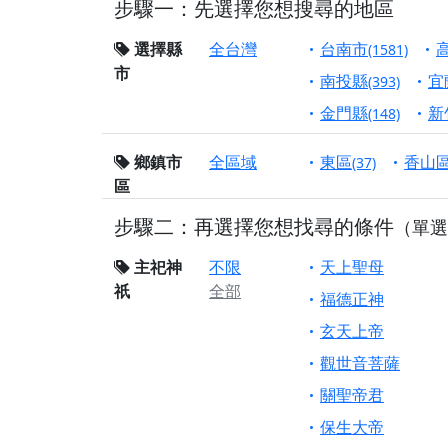
步驟一：先選擇您想搜尋的地區
【屏東縣獅子鄉 楓
終追遠、廣植福田
選擇縣
全台灣
台南市
(1581)
市
【桃園市 桃園蓮華
南投縣
宜
(393)
願平安順遂的慈悲心
金門縣
新
(148)
【桃園龜山 慈恩宮
鄉鎮市
全區域
東區
香山
(37)
【新北貢寮 南極玉
區
下善緣。
步驟二：再選擇您想找尋的條件
【桃園慈善宮(天公
（單選
是「超級加倍」！
主祀神
不限
天上聖母
【台北北投 福慶宮
祇
全部
福德正神
【桃園龜山 慈恩宮
玄天上帝
【桃園龜山 慈恩宮
觀世音菩薩
【新北八里 紫德宮
關聖帝君
【台北北投金虎爺會
保生大帝
【新北八里 紫德宮