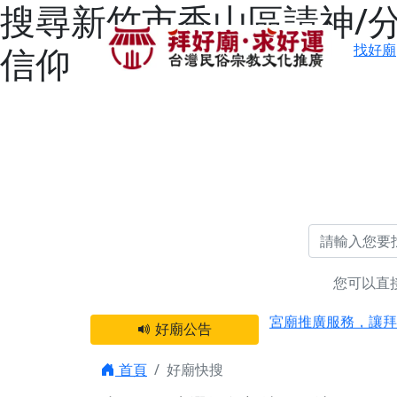
搜尋新竹市香山區請神/分
信仰
找好廟
您可以直
感謝 【新竹縣新豐
宮廟推廣服務，讓拜
好廟公告
【台北 北投金虎爺
之旅」！
首頁
好廟快搜
【台北北投 唭哩岸