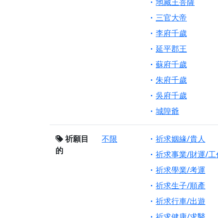
地藏王菩薩
三官大帝
李府千歲
延平郡王
蘇府千歲
朱府千歲
吳府千歲
城隍爺
祈願目
不限
祈求姻緣/貴人
的
祈求事業/財運/工
祈求學業/考運
祈求生子/順產
祈求行車/出遊
祈求健康/求醫