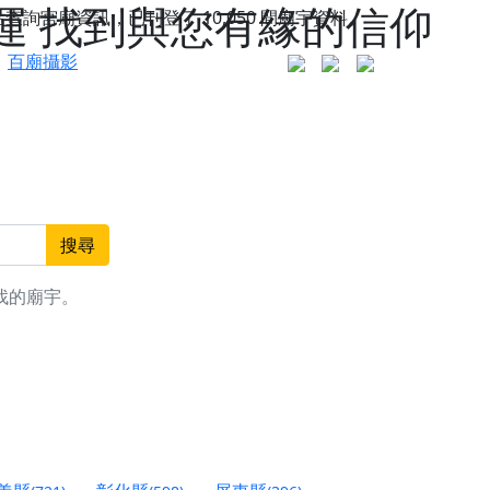
運 找到與您有緣的信仰
站查詢宮廟資訊，已刊登了
10,050
間廟宇資料。
百廟攝影
搜尋
找的廟宇。
更是一趟充滿神明加持、帶你走透透的「神級文化
人累積福德、祈求平安好運
信大德，一同回到母娘慈悲座前，祈福納祥、慎