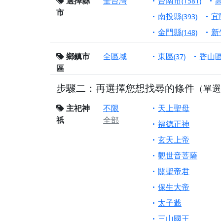
終追遠、廣植福田
選擇縣
全台灣
台南市
(1581)
市
【桃園市 桃園蓮華
南投縣
宜
(393)
願平安順遂的慈悲心
金門縣
新
(148)
【桃園龜山 慈恩宮
鄉鎮市
全區域
東區
香山
(37)
【新北貢寮 南極玉
區
下善緣。
步驟二：再選擇您想找尋的條件
【桃園慈善宮(天公
（單選
是「超級加倍」！
主祀神
不限
天上聖母
【台北北投 福慶宮
祇
全部
福德正神
【桃園龜山 慈恩宮
玄天上帝
【桃園龜山 慈恩宮
觀世音菩薩
【新北八里 紫德宮
關聖帝君
【台北北投金虎爺會
保生大帝
【新北八里 紫德宮
太子爺
【桃園新屋 深圳玄
三山國王