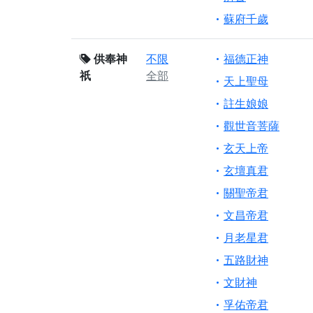
蘇府千歲
供奉神
不限
福德正神
祇
全部
天上聖母
註生娘娘
觀世音菩薩
玄天上帝
玄壇真君
關聖帝君
文昌帝君
月老星君
五路財神
文財神
孚佑帝君