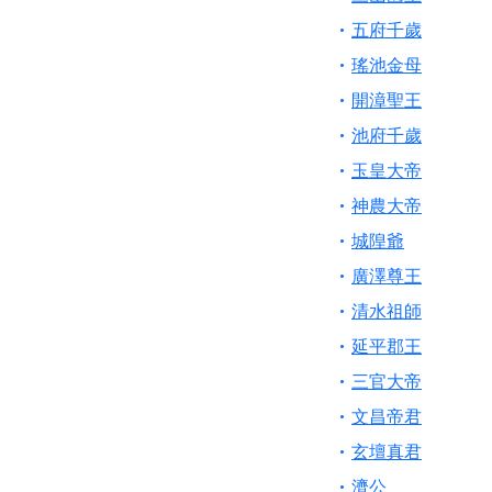
【桃園新屋 深圳玄
五府千歲
【桃園慈善宮(天公
瑤池金母
歡迎友廟長官、小編
開漳聖王
歡迎信眾分享您前往
池府千歲
玉皇大帝
神農大帝
城隍爺
廣澤尊王
清水祖師
延平郡王
三官大帝
文昌帝君
玄壇真君
濟公