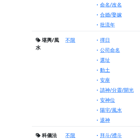
命名/改名
合婚/娶嫁
批流年
堪輿/風
不限
擇日
水
公司命名
選址
動土
安座
請神/分靈/開光
安神位
陽宅/風水
退神
科儀法
不限
拜斗/禮斗