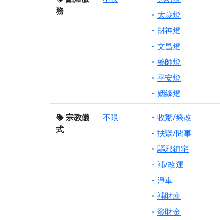
務
太歲燈
財神燈
文昌燈
藥師燈
平安燈
姻緣燈
宗教儀
不限
收驚/祭改
式
扶鸞/問事
驅邪鎮宅
補/改運
淨車
補財庫
發財金