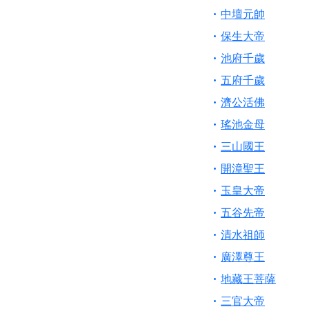
中壇元帥
保生大帝
池府千歲
五府千歲
濟公活佛
瑤池金母
三山國王
開漳聖王
玉皇大帝
五谷先帝
清水祖師
廣澤尊王
地藏王菩薩
三官大帝