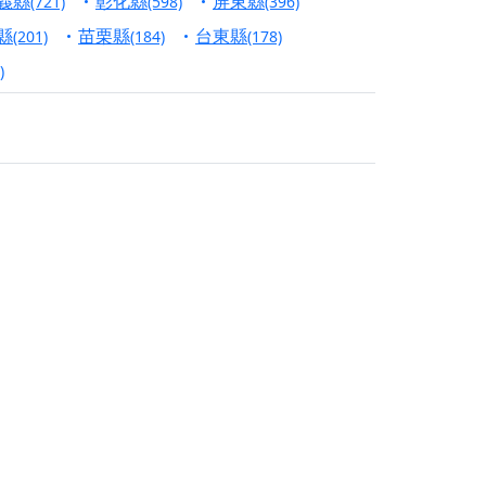
義縣
彰化縣
屏東縣
(721)
(598)
(396)
份對祖先的感恩、對親人的思念，也是為家人祈
縣
苗栗縣
台東縣
(201)
(184)
(178)
)
邀十方善信大德共同參與。
先親眷祈求安息，也為自身與家人累積福德、種
天尊」 親自坐鎮主法！幫你累積的功德福報自然
地公埔，祈願闔家平安、地方祥和、福運綿長。
沐母娘慈光，共祈平安吉祥
陽兩利、闔家平安的殊勝因緣。
田
回憶
忘。
份感謝守護的虔誠心意