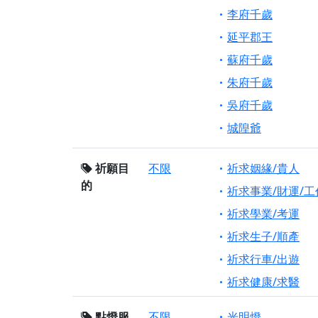
李府千歲
延平郡王
蘇府千歲
朱府千歲
吳府千歲
城隍爺
祈願目
不限
祈求姻緣/貴人
的
祈求事業/財運/工
祈求學業/考運
祈求生子/順產
祈求行車/出遊
祈求健康/求醫
點燈服
不限
光明燈