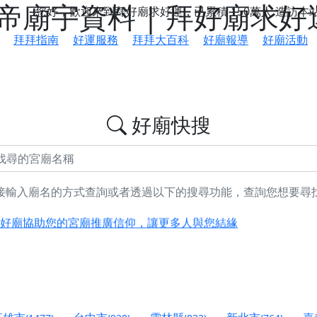
廟宇資料 | 拜好廟求好
您好，歡迎來到拜好廟求好運，已累積
150萬人
造訪本
拜拜指南
好運服務
拜拜大百科
好廟報導
好廟活動
好廟快搜
接輸入廟名的方式查詢或者透過以下的搜尋功能，查詢您想要尋
鄉 池和宮】 贊助支持我們推廣台灣民俗宗教文化
好廟協助您的宮廟推廣信仰，讓更多人與您結緣
會】丙午年最Chill的神級會香之旅，這不只是一場宗教盛事，
慈生宮】慶讚中元普渡法會，誠摯邀請您一同參與，為自己與家
港清華山聖天宮】驪山母娘聖誕暨中元普渡大法會，誠邀十方善