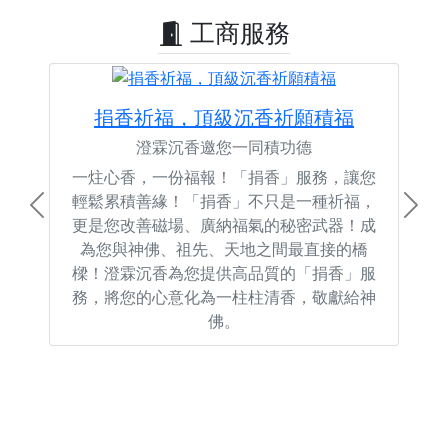
工商服務
捐香祈福，頂級沉香祈願積福
澄霖沉香邀您一同積功德
一炷心香，一份福報！「捐香」服務，讓您
輕鬆累積善緣！「捐香」不只是一種祈福，
Previous
Next
更是您改善磁場、廣納福氣的秘密武器！成
為您與神佛、祖先、天地之間最直接的橋
樑！澄霖沉香為您提供高品質的「捐香」服
務，將您的心意化為一柱柱清香，敬獻給神
佛。