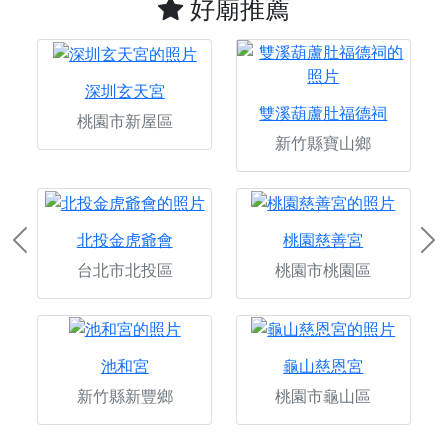
好廟推薦
深圳玄天宮
雙溪葫蘆肚福德祠
桃園市新屋區
新竹縣寶山鄉
北投金虎爺會
桃園慈善宮
Previous
Ne
台北市北投區
桃園市桃園區
池和宮
龜山慈恩宮
新竹縣新豐鄉
桃園市龜山區