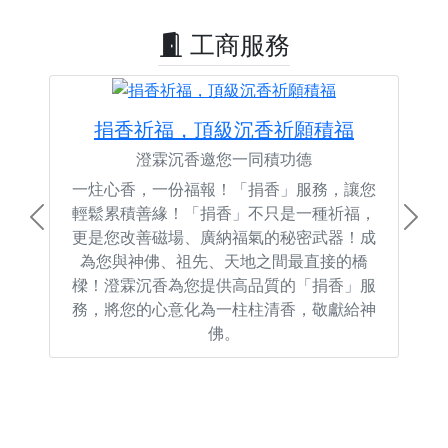
工商服務
捐香祈福，頂級沉香祈願積福
澄霖沉香邀您一同積功德
一炷心香，一份福報！「捐香」服務，讓您
輕鬆累積善緣！「捐香」不只是一種祈福，
Previous
Next
更是您改善磁場、廣納福氣的秘密武器！成
為您與神佛、祖先、天地之間最直接的橋
樑！澄霖沉香為您提供高品質的「捐香」服
務，將您的心意化為一柱柱清香，敬獻給神
佛。