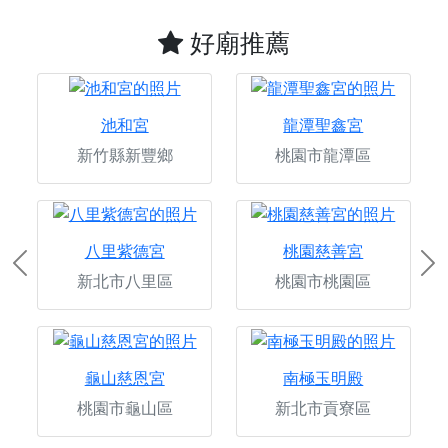
好廟推薦
池和宮
龍潭聖鑫宮
新竹縣新豐鄉
桃園市龍潭區
八里紫德宮
桃園慈善宮
Previous
Ne
新北市八里區
桃園市桃園區
龜山慈恩宮
南極玉明殿
桃園市龜山區
新北市貢寮區