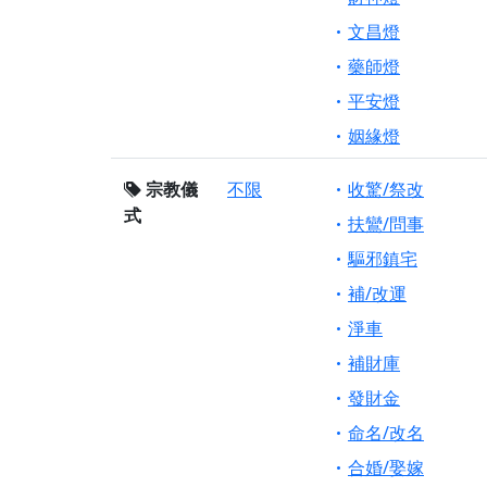
文昌燈
藥師燈
平安燈
姻緣燈
宗教儀
不限
收驚/祭改
式
扶鸞/問事
驅邪鎮宅
補/改運
淨車
補財庫
發財金
命名/改名
合婚/娶嫁