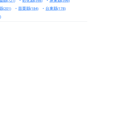
義縣
彰化縣
屏東縣
(721)
(598)
(396)
份對祖先的感恩、對親人的思念，也是為家人祈
縣
苗栗縣
台東縣
(201)
(184)
(178)
)
邀十方善信大德共同參與。
先親眷祈求安息，也為自身與家人累積福德、種
天尊」 親自坐鎮主法！幫你累積的功德福報自然
地公埔，祈願闔家平安、地方祥和、福運綿長。
沐母娘慈光，共祈平安吉祥
陽兩利、闔家平安的殊勝因緣。
田
回憶
忘。
份感謝守護的虔誠心意