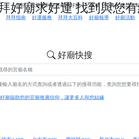
 拜好廟求好運 找到與您
您好，歡迎來到拜好廟求好運，已累積
150萬人
造訪本
拜拜指南
好運服務
拜拜大百科
好廟報導
好廟活動
好廟快搜
接輸入廟名的方式查詢或者透過以下的搜尋功能，查詢您想要尋
鄉 池和宮】 贊助支持我們推廣台灣民俗宗教文化
好廟協助您的宮廟推廣信仰，讓更多人與您結緣
會】丙午年最Chill的神級會香之旅，這不只是一場宗教盛事，
慈生宮】慶讚中元普渡法會，誠摯邀請您一同參與，為自己與家
港清華山聖天宮】驪山母娘聖誕暨中元普渡大法會，誠邀十方善