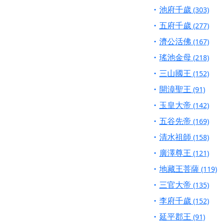
池府千歲
(303)
五府千歲
(277)
濟公活佛
(167)
瑤池金母
(218)
三山國王
(152)
開漳聖王
(91)
玉皇大帝
(142)
五谷先帝
(169)
清水祖師
(158)
廣澤尊王
(121)
地藏王菩薩
(119)
三官大帝
(135)
李府千歲
(152)
延平郡王
(91)