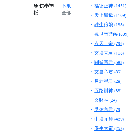
供奉神
不限
福德正神
(1451)
祇
全部
天上聖母
(1109)
註生娘娘
(138)
觀世音菩薩
(839)
玄天上帝
(796)
玄壇真君
(108)
關聖帝君
(583)
文昌帝君
(89)
月老星君
(28)
五路財神
(33)
文財神
(24)
孚佑帝君
(79)
中壇元帥
(469)
保生大帝
(258)