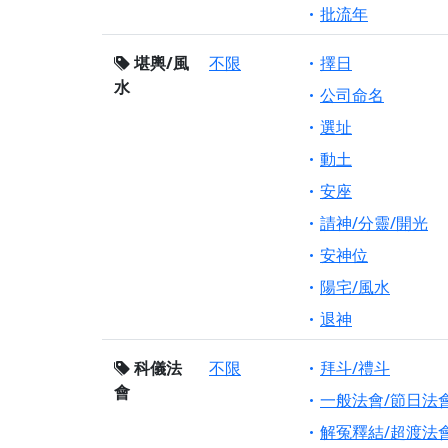
批流年
堪輿/風
不限
擇日
水
公司命名
選址
動土
安座
請神/分靈/開光
安神位
陽宅/風水
退神
科儀法
不限
拜斗/禮斗
會
一般法會/節日法
解冤釋結/超渡法