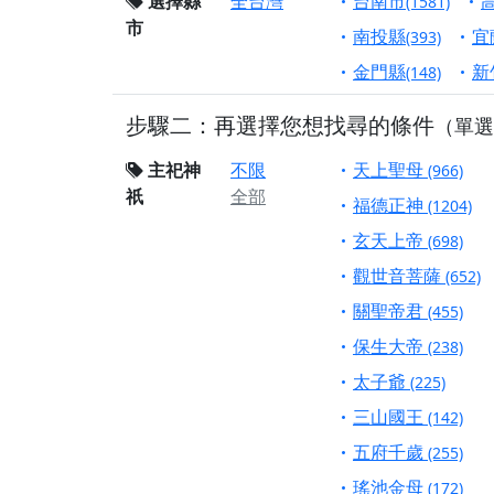
選擇縣
全台灣
台南市
(1581)
市
【桃園市 桃園蓮華
南投縣
宜
(393)
願平安順遂的慈悲心
金門縣
新
(148)
【桃園龜山 慈恩宮
步驟二：再選擇您想找尋的條件
（單選
【新北貢寮 南極玉
下善緣。
主祀神
不限
天上聖母
(966)
【桃園慈善宮(天公
祇
全部
福德正神
(1204)
是「超級加倍」！
玄天上帝
(698)
【台北北投 福慶宮
觀世音菩薩
(652)
【桃園龜山 慈恩宮
關聖帝君
(455)
【桃園龜山 慈恩宮
保生大帝
(238)
【新北八里 紫德宮
太子爺
(225)
【台北北投金虎爺會
三山國王
(142)
【新北八里 紫德宮
五府千歲
(255)
【桃園新屋 深圳玄
瑤池金母
(172)