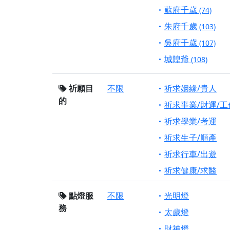
蘇府千歲
(74)
朱府千歲
(103)
吳府千歲
(107)
城隍爺
(108)
祈願目
不限
祈求姻緣/貴人
的
祈求事業/財運/工
祈求學業/考運
祈求生子/順產
祈求行車/出遊
祈求健康/求醫
點燈服
不限
光明燈
務
太歲燈
財神燈