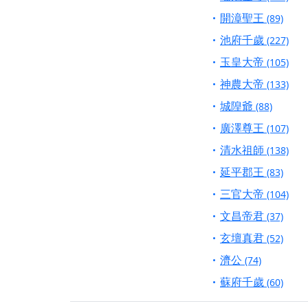
【桃園新屋 深圳玄
開漳聖王
(89)
【桃園慈善宮(天公
池府千歲
(227)
歡迎友廟長官、小編
玉皇大帝
(105)
歡迎信眾分享您前往
神農大帝
(133)
城隍爺
(88)
廣澤尊王
(107)
清水祖師
(138)
延平郡王
(83)
三官大帝
(104)
文昌帝君
(37)
玄壇真君
(52)
濟公
(74)
蘇府千歲
(60)