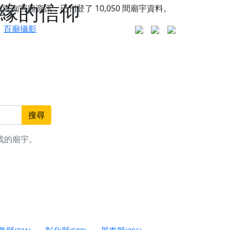
有緣的信仰
站查詢宮廟資訊，已刊登了
10,050
間廟宇資料。
百廟攝影
搜尋
找的廟宇。
更是一趟充滿神明加持、帶你走透透的「神級文化
人累積福德、祈求平安好運
信大德，一同回到母娘慈悲座前，祈福納祥、慎