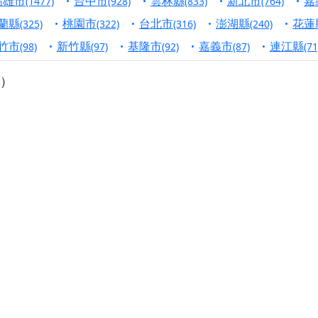
高雄市
台中市
雲林縣
新北市
嘉
(1477)
(928)
(833)
(764)
寺】盂蘭盆中元報恩法會，這場法會不只是超薦與普渡，更是一
蘭縣
桃園市
台北市
澎湖縣
花蓮
(325)
(322)
(316)
(240)
意。
竹市
新竹縣
基隆市
嘉義市
連江縣
(98)
(97)
(92)
(87)
(71
】丙午年梁皇寶懺法會，一念虔誠禮寶懺，一分懺悔植福田，誠
）
明殿】中元普渡大法會，誠摯歡迎十方善信大德隨喜贊普，為祖
廟)】中元普渡交給專業的來，省時省力又積福！「玉皇大帝 大
】慶讚中元普渡法會，誠摯邀請十方善信大德，一同回到北投土
】瑤池金母聖誕祝壽盛典，邀請十方善信大德蒞臨參香祝壽，同
】丙午年慶讚中元普渡法會，正是讓我們用善念與功德，迴向冥
】丙午年中元普渡讚普超薦法會，普施眾生・慎終追遠・廣植福
】父親節陪爸爸一起闖關趣，邀請大小朋友一起留下珍貴的家庭
】父親節奉茶感恩活動，一杯茶，一份心意；一句感謝，一生難
天宮】農曆七月擴大犒軍科儀，吉祥月不只有普渡祈福，也有一