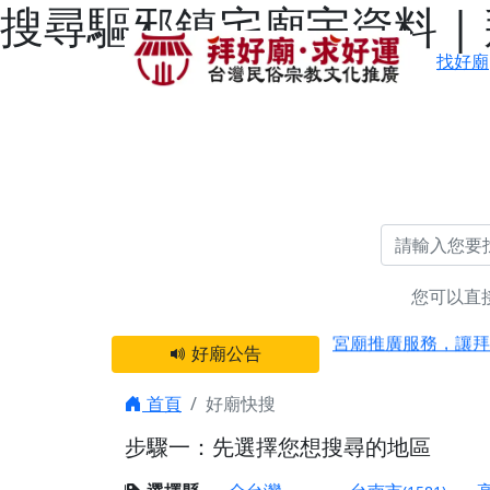
搜尋驅邪鎮宅廟宇資料 |
找好廟
您可以直
感謝 【新竹縣新豐
宮廟推廣服務，讓拜
好廟公告
【台北 北投金虎爺
之旅」！
首頁
好廟快搜
【台北北投 唭哩岸
步驟一：先選擇您想搜尋的地區
【屏東縣獅子鄉 楓
終追遠、廣植福田