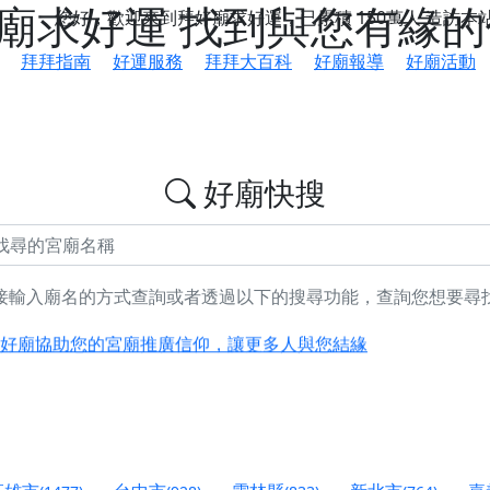
好廟求好運 找到與您有緣
您好，歡迎來到拜好廟求好運，已累積
150萬人
造訪本
拜拜指南
好運服務
拜拜大百科
好廟報導
好廟活動
好廟快搜
接輸入廟名的方式查詢或者透過以下的搜尋功能，查詢您想要尋
鄉 池和宮】 贊助支持我們推廣台灣民俗宗教文化
好廟協助您的宮廟推廣信仰，讓更多人與您結緣
會】丙午年最Chill的神級會香之旅，這不只是一場宗教盛事，
慈生宮】慶讚中元普渡法會，誠摯邀請您一同參與，為自己與家
港清華山聖天宮】驪山母娘聖誕暨中元普渡大法會，誠邀十方善