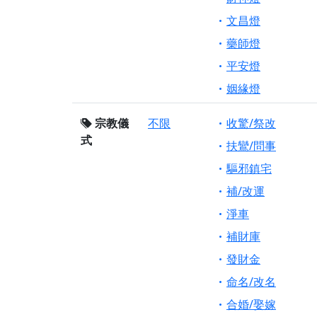
文昌燈
藥師燈
平安燈
姻緣燈
宗教儀
不限
收驚/祭改
式
扶鸞/問事
驅邪鎮宅
補/改運
淨車
補財庫
發財金
命名/改名
合婚/娶嫁