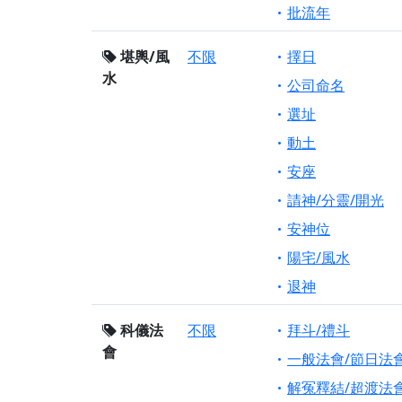
批流年
堪輿/風
不限
擇日
水
公司命名
選址
動土
安座
請神/分靈/開光
安神位
陽宅/風水
退神
科儀法
不限
拜斗/禮斗
會
一般法會/節日法
解冤釋結/超渡法