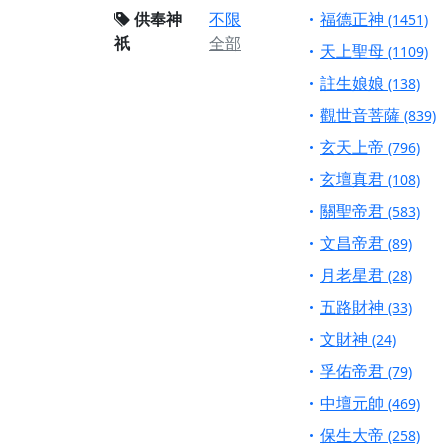
供奉神
不限
福德正神
(1451)
祇
全部
天上聖母
(1109)
註生娘娘
(138)
觀世音菩薩
(839)
玄天上帝
(796)
玄壇真君
(108)
關聖帝君
(583)
文昌帝君
(89)
月老星君
(28)
五路財神
(33)
文財神
(24)
孚佑帝君
(79)
中壇元帥
(469)
保生大帝
(258)