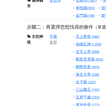
終追遠、廣植福田
選擇縣
全台灣
台南市
(1581)
市
【桃園市 桃園蓮華
南投縣
宜
(393)
願平安順遂的慈悲心
金門縣
新
(148)
【桃園龜山 慈恩宮
步驟二：再選擇您想找尋的條件
（單選
【新北貢寮 南極玉
下善緣。
主祀神
不限
天上聖母
(966)
【桃園慈善宮(天公
祇
全部
福德正神
(1204)
是「超級加倍」！
玄天上帝
(698)
【台北北投 福慶宮
觀世音菩薩
(652)
【桃園龜山 慈恩宮
關聖帝君
(455)
【桃園龜山 慈恩宮
保生大帝
(238)
【新北八里 紫德宮
太子爺
(225)
【台北北投金虎爺會
三山國王
(142)
【新北八里 紫德宮
五府千歲
(255)
【桃園新屋 深圳玄
瑤池金母
(172)