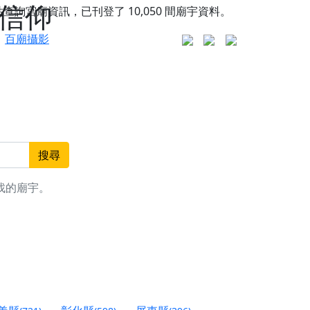
的信仰
站查詢宮廟資訊，已刊登了
10,050
間廟宇資料。
百廟攝影
搜尋
找的廟宇。
更是一趟充滿神明加持、帶你走透透的「神級文化
人累積福德、祈求平安好運
信大德，一同回到母娘慈悲座前，祈福納祥、慎