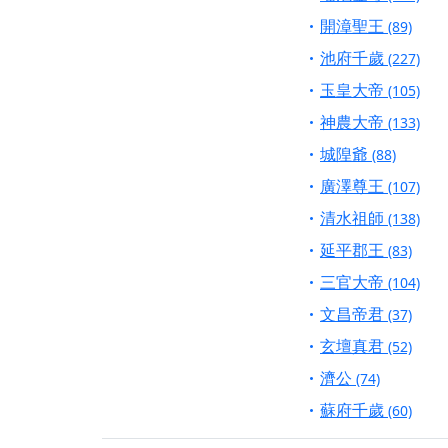
【桃園新屋 深圳玄
開漳聖王
(89)
【桃園慈善宮(天公
池府千歲
(227)
歡迎友廟長官、小編
玉皇大帝
(105)
歡迎信眾分享您前往
神農大帝
(133)
城隍爺
(88)
廣澤尊王
(107)
清水祖師
(138)
延平郡王
(83)
三官大帝
(104)
文昌帝君
(37)
玄壇真君
(52)
濟公
(74)
蘇府千歲
(60)