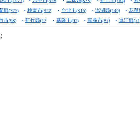
高雄市
台中市
雲林縣
新北市
嘉
(1477)
(928)
(833)
(764)
寺】盂蘭盆中元報恩法會，這場法會不只是超薦與普渡，更是一
蘭縣
桃園市
台北市
澎湖縣
花蓮
(325)
(322)
(316)
(240)
意。
竹市
新竹縣
基隆市
嘉義市
連江縣
(98)
(97)
(92)
(87)
(71
】丙午年梁皇寶懺法會，一念虔誠禮寶懺，一分懺悔植福田，誠
）
明殿】中元普渡大法會，誠摯歡迎十方善信大德隨喜贊普，為祖
廟)】中元普渡交給專業的來，省時省力又積福！「玉皇大帝 大
】慶讚中元普渡法會，誠摯邀請十方善信大德，一同回到北投土
】瑤池金母聖誕祝壽盛典，邀請十方善信大德蒞臨參香祝壽，同
】丙午年慶讚中元普渡法會，正是讓我們用善念與功德，迴向冥
】丙午年中元普渡讚普超薦法會，普施眾生・慎終追遠・廣植福
】父親節陪爸爸一起闖關趣，邀請大小朋友一起留下珍貴的家庭
】父親節奉茶感恩活動，一杯茶，一份心意；一句感謝，一生難
天宮】農曆七月擴大犒軍科儀，吉祥月不只有普渡祈福，也有一