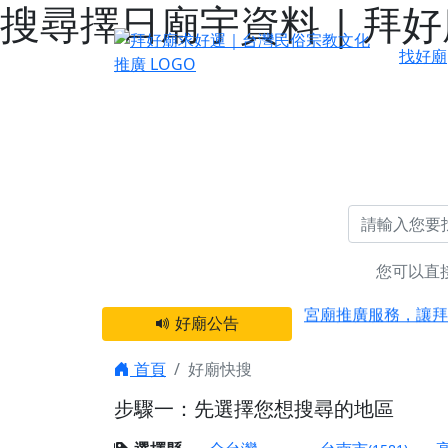
搜尋擇日廟宇資料 | 拜
找好廟
您可以直
感謝 【新竹縣新豐
宮廟推廣服務，讓拜
好廟公告
【台北 北投金虎爺
之旅」！
首頁
好廟快搜
【台北北投 唭哩岸
步驟一：先選擇您想搜尋的地區
【屏東縣獅子鄉 楓