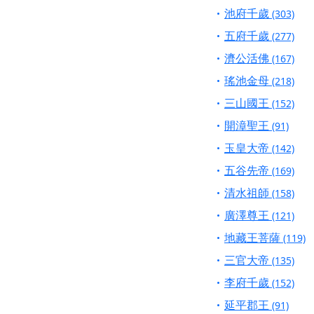
池府千歲
(303)
五府千歲
(277)
濟公活佛
(167)
瑤池金母
(218)
三山國王
(152)
開漳聖王
(91)
玉皇大帝
(142)
五谷先帝
(169)
清水祖師
(158)
廣澤尊王
(121)
地藏王菩薩
(119)
三官大帝
(135)
李府千歲
(152)
延平郡王
(91)