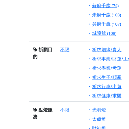
蘇府千歲
(74)
朱府千歲
(103)
吳府千歲
(107)
城隍爺
(108)
祈願目
不限
祈求姻緣/貴人
的
祈求事業/財運/工
祈求學業/考運
祈求生子/順產
祈求行車/出遊
祈求健康/求醫
點燈服
不限
光明燈
務
太歲燈
財神燈