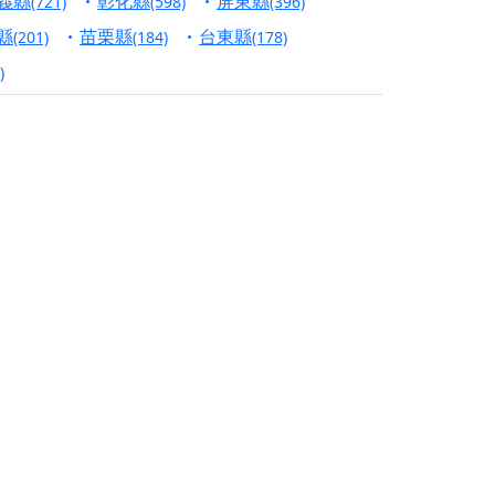
義縣
彰化縣
屏東縣
(721)
(598)
(396)
份對祖先的感恩、對親人的思念，也是為家人祈
縣
苗栗縣
台東縣
(201)
(184)
(178)
)
邀十方善信大德共同參與。
先親眷祈求安息，也為自身與家人累積福德、種
天尊」 親自坐鎮主法！幫你累積的功德福報自然
地公埔，祈願闔家平安、地方祥和、福運綿長。
沐母娘慈光，共祈平安吉祥
陽兩利、闔家平安的殊勝因緣。
田
回憶
忘。
份感謝守護的虔誠心意