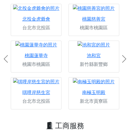
北投金虎爺會
桃園慈善宮
台北市北投區
桃園市桃園區
桃園蓮華寺
池和宮
Previous
Ne
桃園市桃園區
新竹縣新豐鄉
唭哩岸慈生宮
南極玉明殿
台北市北投區
新北市貢寮區
工商服務