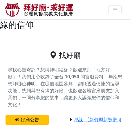
雲林縣水林鄉主神為慚愧祖師的好
廟資料｜拜好廟求好運 找到與您有
緣的信仰
找好廟
尋找心靈寄託？想與神明結緣？歡迎來到「地方好
廟」！我們用心收錄了全台
10,050
間宮廟資料，無論您
想拜哪位神明、在哪個地區參拜，都能透過便捷的搜尋
功能，找到與您有緣的好廟。
也歡迎各地宮廟朋友加入
我們，一同分享您的故事，讓更多人認識您們的信仰和
文化！
好廟公告
感謝 【新竹縣新豐鄉 池和