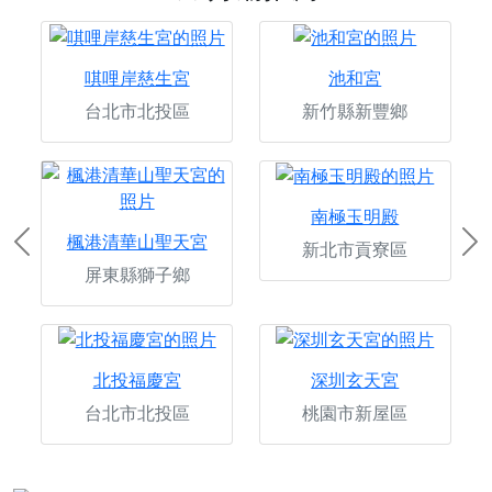
唭哩岸慈生宮
池和宮
台北市北投區
新竹縣新豐鄉
南極玉明殿
楓港清華山聖天宮
新北市貢寮區
Previous
Ne
屏東縣獅子鄉
北投福慶宮
深圳玄天宮
台北市北投區
桃園市新屋區